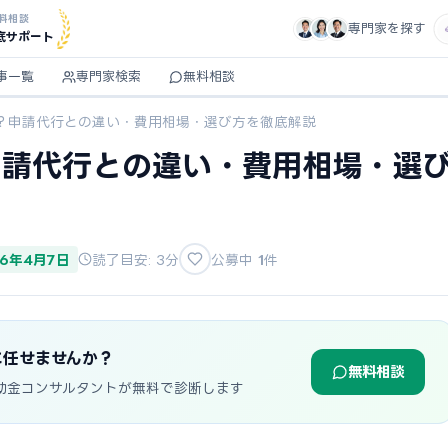
料相談
専門家を探す
底サポート
事一覧
専門家検索
無料相談
？申請代行との違い・費用相場・選び方を徹底解説
申請代行との違い・費用相場・選
26年4月7日
読了目安: 3分
公募中
1
件
に任せませんか？
無料相談
助金コンサルタントが無料で診断します