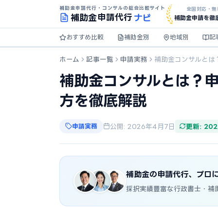
補助金申請代行・コンサルの総合比較サイト
全国対応・無
ナビ
補助金
申請代行
補助金申請を徹
おすすめ比較
補助金別
地域別
記
ホーム
記事一覧
申請実務
補助金コンサルとは
補助金コンサルとは？
方を徹底解説
申請実務
公開: 2026年4月7日
更新: 20
補助金の申請代行、プロ
採択実績豊富な行政書士・補