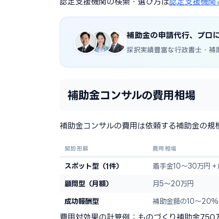
認定支援機関の検索・選び方は
認定支援機関
補助金の申請代行、プロ
採択実績豊富な行政書士・補
補助金コンサルの費用相場
補助金コンサルの費用は依頼する補助金の規
契約形態
費用相場
スポット型（1件）
着手金10〜30万円＋
顧問型（月額）
月5〜20万円
成功報酬型
補助金額の10〜20%
費用対効果の計算例：ものづくり補助金750