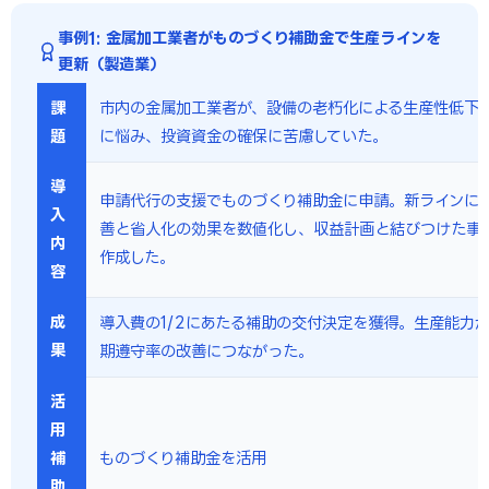
事例1: 金属加工業者がものづくり補助金で生産ラインを
更新（製造業）
課
市内の金属加工業者が、設備の老朽化による生産性低下
題
に悩み、投資資金の確保に苦慮していた。
導
申請代行の支援でものづくり補助金に申請。新ラインに
入
善と省人化の効果を数値化し、収益計画と結びつけた事
内
作成した。
容
成
導入費の1/2にあたる補助の交付決定を獲得。生産能力
果
期遵守率の改善につながった。
活
用
補
ものづくり補助金を活用
助