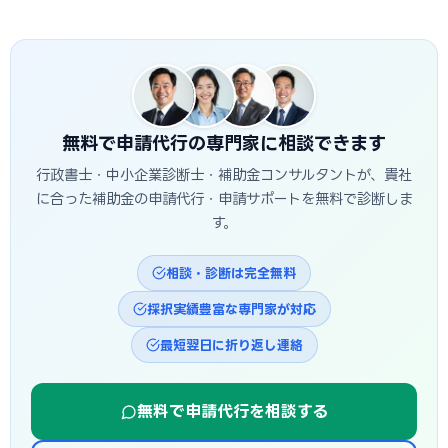
ます。発注は交付決定後に行う必要があり、それ以前の支払
A
公募締切から採択発表まで概ね1〜3か月、その後の交付
いは対象外です。つなぎ資金が必要な場合は、融資との併用
決定・事業実施・実績報告を経て入金されるため、申請から
も検討しましょう。
入金まで半年〜1年程度かかるのが一般的です。福山市独自の
補助金は予算上限に達し次第終了する場合があるため、早め
の相談・申請が有利です。
無料で申請代行の専門家に相談できます
行政書士・中小企業診断士・補助金コンサルタントが、貴社
に合った補助金の申請代行・申請サポートを無料で診断しま
す。
相談・診断は完全無料
採択実績豊富な専門家が対応
最短翌日に折り返し連絡
無料で申請代行を相談する