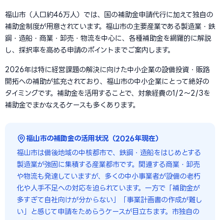
福山市（人口約46万人）では、国の補助金申請代行に加えて独自の
補助金制度が用意されています。福山市の主要産業である製造業・鉄
鋼・造船・商業・卸売・物流を中心に、各種補助金を網羅的に解説
し、採択率を高める申請のポイントまでご案内します。
2026年は特に経営課題の解決に向けた中小企業の設備投資・販路
開拓への補助が拡充されており、福山市の中小企業にとって絶好の
タイミングです。補助金を活用することで、対象経費の1/2〜2/3を
補助金でまかなえるケースも多くあります。
福山市の補助金の活用状況（2026年現在）
福山市は備後地域の中核都市で、鉄鋼・造船をはじめとする
製造業が強固に集積する産業都市です。関連する商業・卸売
や物流も発達していますが、多くの中小事業者が設備の老朽
化や人手不足への対応を迫られています。一方で「補助金が
多すぎて自社向けが分からない」「事業計画書の作成が難し
い」と感じて申請をためらうケースが目立ちます。市独自の