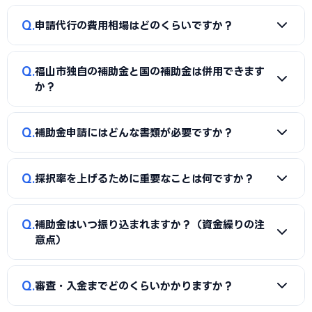
成、必要書類の整備、申請システム（電子申請）の操作、採
A
国の「ものづくり補助金」「IT導入補助金」「小規模事
択後の実績報告まで一貫してサポートを受けられます。本業に
Q
申請代行の費用相場はどのくらいですか？
業者持続化補助金」「事業再構築補助金」「中小企業省力化
集中しながら採択の可能性を高められる点が最大のメリット
投資補助金」に加え、福山市独自の補助金・助成金が活用で
です。
A
一般的に「着手金（無料〜数万円）＋成功報酬（採択額
きます。詳しくは本記事の「福山市独自の補助金制度」「国
Q
福山市独自の補助金と国の補助金は併用できます
の10〜15%程度）」の体系が多く、完全成功報酬型の事務所
の主要補助金」の各セクションをご覧ください。
か？
もあります。補助金の種類や難易度によって異なるため、契
約前に見積もりと報酬条件を必ず確認しましょう。当サイト
A
同一経費への重複申請はできませんが、対象経費を「設備
Q
では福山市に対応した実績豊富な専門家を無料でご紹介して
補助金申請にはどんな書類が必要ですか？
費（国の補助金）」と「付帯工事費・販促費（県・市の補助
います。
金）」のように分けることで、異なる経費項目について両方
A
一般的に、事業計画書、見積書、決算書（直近2期分）、
を活用できるケースがあります。経費按分の計画は事前に専門
Q
採択率を上げるために重要なことは何ですか？
納税証明書、GビズIDなどが必要です。補助金ごとに加点書
家へ確認することをおすすめします。
類（賃上げ表明・事業継続力強化計画の認定等）も求められ
A
①公募要領の加点項目を漏れなく満たすこと、②課題・解
ます。申請代行ではこれらの書類整備と不備チェックを代行
Q
補助金はいつ振り込まれますか？（資金繰りの注
決策・効果を定量的（数値）で示すこと、③事業の革新性と
し、差し戻しによる遅延を防ぎます。
意点）
実現可能性を論理的に記述すること、の3点が重要です。福山
市の地域特性や自社の強みを盛り込んだ計画書ほど高く評価
A
補助金は原則「後払い（精算払い）」です。採択後にいっ
Q
されます。申請代行はこの作り込みを専門的に支援します。
審査・入金までどのくらいかかりますか？
たん自己資金で支払い、実績報告の審査を経てから入金され