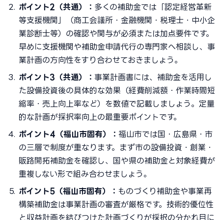
ポイント2（共通）：
多くの補助金では「認定経営革新
等支援機関」（商工会議所・金融機関・税理士・中小企
業診断士等）の確認や関与が必須または加点要件です。
早めに支援機関や補助金申請代行の専門家へ相談し、事
業計画の方向性をすり合わせておきましょう。
ポイント3（共通）：
事業計画書には、補助金を活用し
た設備投資後の具体的な効果（経費削減額・作業時間短
縮率・売上向上率など）を数値で記載しましょう。定量
的な計画が採択率向上の最重要ポイントです。
ポイント4（福山市固有）：
福山市では国・広島県・市
の三層で制度が重なります。まず市の設備投資・創業・
販路開拓補助金を確認し、国や県の補助金と対象経費が
重複しない形で組み合わせましょう。
ポイント5（福山市固有）：
ものづくり補助金や事業再
構築補助金は事業計画の審査が厳格です。技術的優位性
と収益計画を結びつけた計画づくりが採択の分かれ目に