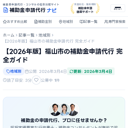
補助金申請代行・コンサルの総合比較サイト
全国対応・無料相談
ナビ
補助金申請
補助金
申請代行
メニュー
徹底サポート
おすすめ比較
補助金別
地域別
記事一覧
専門家検索
ホーム
記事一覧
地域別
【2026年版】福山市の補助金申請代行 完全ガイド
【2026年版】福山市の補助金申請代行 完
全ガイド
地域別
公開: 2026年3月4日
更新: 2026年3月4日
読了目安: 3分
公募中
1
件
補助金の申請代行、プロに任せませんか？
採択実績豊富な行政書士・補助金コンサルタントが無料で診