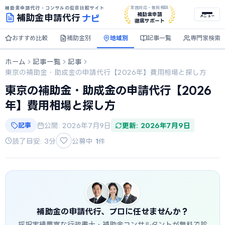
補助金申請代行・コンサルの総合比較サイト
全国対応・無料相談
ナビ
補助金申請
補助金
申請代行
メニュー
徹底サポート
おすすめ比較
補助金別
地域別
記事一覧
専門家検索
ホーム
記事一覧
記事
東京の補助金・助成金の申請代行【2026年】費用相場と探し方
東京の補助金・助成金の申請代行【2026
年】費用相場と探し方
記事
公開: 2026年7月9日
更新: 2026年7月9日
読了目安: 3分
公募中
1
件
補助金の申請代行、プロに任せませんか？
採択実績豊富な行政書士・補助金コンサルタントが無料で診