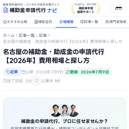
補助金申請代行・コンサルの総合比較サイト
全国対応・無料相談
ナビ
補助金申請
補助金
申請代行
メニュー
徹底サポート
おすすめ比較
補助金別
地域別
記事一覧
専門家検索
ホーム
記事一覧
記事
名古屋の補助金・助成金の申請代行【2026年】費用相場と探し方
名古屋の補助金・助成金の申請代行
【2026年】費用相場と探し方
記事
公開: 2026年7月9日
更新: 2026年7月9日
読了目安: 3分
公募中
1
件
補助金の申請代行、プロに任せませんか？
採択実績豊富な行政書士・補助金コンサルタントが無料で診