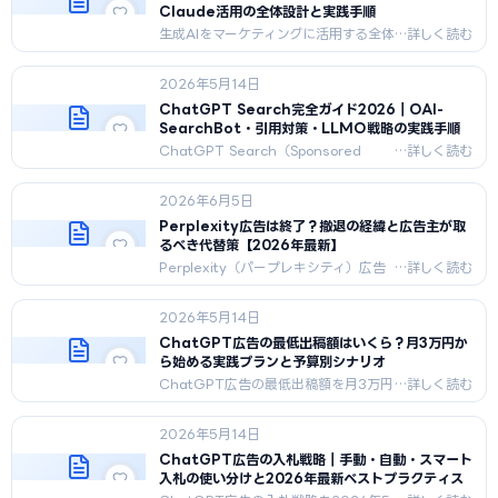
Claude活用の全体設計と実践手順
生成AIをマーケティングに活用する全体
戦略を解説。コンテンツ/広告/分
析/CX/MAの5領域活用マップ・
2026年5月14日
Phase別ロードマップ・導入体制・人
材要件を2026年5月最新版で完全解
ChatGPT Search完全ガイド2026｜OAI-
説。
SearchBot・引用対策・LLMO戦略の実践手順
ChatGPT Search（Sponsored
Answer含む）の仕組み・OAI-
SearchBotのクロール設定・引用され
2026年6月5日
るコンテンツ設計・
Perplexity/Google AIOとの比較を
Perplexity広告は終了？撤退の経緯と広告主が取
2026年最新版で完全解説。
るべき代替策【2026年最新】
Perplexity（パープレキシティ）広告
の撤退を2026年最新版で解説。2024
年11月に最速で広告導入した先駆者
2026年5月14日
が、信頼性懸念から2026年内に広告プ
ログラムを縮小/撤退する経緯、
ChatGPT広告の最低出稿額はいくら？月3万円か
CPM$50超・採用率0.5%未満だった
ら始める実践プランと予算別シナリオ
実態、そして広告主が取るべき代替策3
ChatGPT広告の最低出稿額を月3万円
つ（Perplexity向け
のパイロットから月500万円の大規模
LLMO/ChatGPT・Gemini予算再配
運用まで4階層で解説。業種別の最低検
分/全AI横断の二段構え）を提示。
2026年5月14日
証額・3ステップ算出式・12ヶ月ロー
ドマップを2026年5月時点の実データ
ChatGPT広告の入札戦略｜手動・自動・スマート
で提示します。
入札の使い分けと2026年最新ベストプラクティス