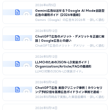
との違い、CDP導入、AI広告活用、業
2026年6月5日
種別重点、構築5ステップを2026年最
新版で網羅。
Gemini広告は出せる？Google AI Mode会話型
広告の運用ガイド【2026年最新】
Gemini（Google）の広告を2026年
最新版で解説。Google Marketing
Live 2026で投入されたAI Modeの会
2026年5月12日
話型広告（Conversational
Discovery ads / Highlighted
ChatGPT広告のメリット・デメリットを正直に解
Answers / AI-powered Shopping /
説｜Google広告との違い
Business Agent）、Geminiアプリ
ChatGPT広告のメリット・デメリッ
内広告の年内ロールアウト計画、
トを正直に解説。Google広告との違
Google広告の延長としての運用方法、
い、向いている事業、避けるべきケー
ChatGPT/Grok広告との違いを整
2026年5月12日
スを具体例で紹介。
理。
LLMOのためのJSON-LD実装ガイド｜
Organization/Article/FAQの最適形
LLMO対策のJSON-LD実装ガイド。
Organization/Article/FAQPage/BreadcrumbList
の最適な記述例とよくある間違いを解説。
2026年5月14日
ChatGPT広告 美容クリニック事例｜カウンセリ
ング予約2倍を医療広告ガイドライン準拠で達成し
た4ヶ月運用
2026年5月時点で実施した美容皮膚科
3院へのChatGPT広告4ヶ月運用ロ
グ。予約128件→262件、CPA12,400円
2026年5月14日
→6,800円。医療広告ガイドライン・薬