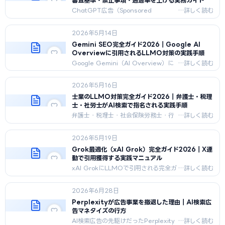
審査基準・禁止事項・通過率を上げる実務ガイド
ChatGPT広告（Sponsored
Answer）の出稿規定・禁止業種・審
査基準・承認率を高める申請ポイント
2026年5月14日
を2026年最新版で完全解説。OpenAI
広告ポリシー2026-04-29版に対応。
Gemini SEO完全ガイド2026｜Google AI
Overviewに引用されるLLMO対策の実践手順
Google Gemini（AI Overview）に
引用されるSEO・LLMO対策を完全解
説。Googleの引用アルゴリズム・コン
2026年5月16日
テンツ設計・構造化データ・Zero-
click対策・AIモード移行戦略を2026
士業のLLMO対策完全ガイド2026｜弁護士・税理
年最新版で網羅。
士・社労士がAI検索で指名される実践手順
弁護士・税理士・社会保険労務士・行
政書士のLLMO対策を2026年最新版
で完全解説。広告審査が厳しい士業が
2026年5月19日
AI検索で自然引用される、資格・実績
の構造化、各士業会の広告規程と守秘
Grok最適化（xAI Grok）完全ガイド2026｜X連
義務に配慮した一次情報設計を網羅。
動で引用獲得する実践マニュアル
xAI GrokにLLMOで引用される完全ガ
イド。Xリアルタイム参照という他エン
ジンと決定的に違う特性、X発信
2026年6月28日
×Web構造化の二層設計、鮮度・発信
主体の信頼性、計測、3フェーズ実装を
Perplexityが広告事業を撤退した理由｜AI検索広
2026年5月時点で技術解説。
告マネタイズの行方
AI検索広告の先駆けだったPerplexity