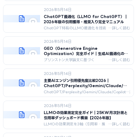
する10テクニックを効果度×難度×期
間で整理。品質スコア・クラスタ細分
2026年5月14日
化・除外KW・推奨文ABテストなどを
業種別優先順位と30日間プランで
ChatGPT最適化（LLMO for ChatGPT）｜
2026年5月時点の実データから解説し
2026年版の引用獲得・推奨入り完全マニュアル
ます。
ChatGPT特有のLLMO最適化を技術
的に深掘り。Bing Index・Common
Crawl・GPTBot対応から構造化デー
2026年5月14日
タ、引用率モニタリングまで2026年5
月時点の完全マニュアル。
GEO（Generative Engine
Optimization）完全ガイド｜生成AI最適化の
2026年版実践マニュアル
プリンストン大学論文に基づく
GEO（生成エンジン最適化）の決定
版。Sub-RAGの仕組み、7つの最適化
2026年5月14日
軸、評価指標、業界事例を2026年5月
時点で完全解説。
主要AIエンジン引用優先度比較2026｜
ChatGPT/Perplexity/Gemini/Claude/Copil
の違い
ChatGPT/Perplexity/Gemini/Claude/Copilot
の5エンジンを仕組み・引用ロジック・市場シェ
ア・ユーザー層・業種別優先度・施策重複度・投
2026年5月14日
資配分指針で徹底比較。2026年5月版。
LLMOの効果測定完全ガイド｜25KW月次計測と
引用率ダッシュボード構築【2026年版】
LLMOの効果測定を3軸（引用率・推
奨ポジション・引用文脈）×25KWで
月次運用する完全ガイド。自社実装・