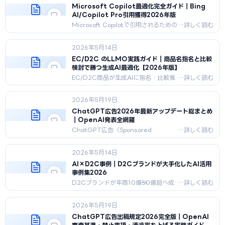
ータ構造化、G2/ITreview連動、引用
Microsoft Copilot最適化完全ガイド｜Bing
率モニタリング、12ヶ月ロードマップ
AI/Copilot Pro引用獲得2026年版
を網羅。
Microsoft Copilotで引用されるための
完全ガイド。Bing Webmaster
Tools・IndexNow・構造化データ・
2026年5月14日
Edge sidebar・Microsoft 365
Copilot・B2B優位性・計測手法を
EC/D2C のLLMO実践ガイド｜商品名指名と比較
2026年5月時点で技術解説。
検討で勝つ生成AI最適化【2026年版】
EC/D2C商品が生成AIに指名・比較推
奨されるLLMO実践手順を、Product
スキーマ実装・モール連携・レビュー
2026年5月19日
獲得・特商法/景表法/薬機法配慮まで
2026年5月版で詳解。
ChatGPT広告2026年最新アップデート総まとめ
｜OpenAI発表全網羅
ChatGPT広告（Sponsored
Answer）の2024-2026年アップデー
トを完全網羅。新フォーマット、ター
2026年5月14日
ゲティング強化、測定改善、競合比
較、下半期予測、対応チェックリスト
AI×D2C事例｜D2Cブランドが大手化したAI活用
まで。
事例集2026
D2Cブランドが年商10億→50億超へ成
長したAI活用事例を5社分公開。美容コ
スメ・フード・アパレル・健康食品・日
2026年5月19日
用品の業種別成功パターンと失敗回避
策を2026年最新版で網羅。
ChatGPT広告出稿規定2026完全版｜OpenAI