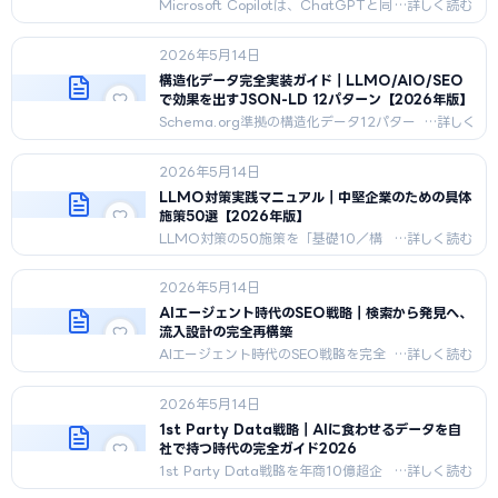
Microsoft Copilotは、ChatGPTと同
じOpenAIのGPTを基盤とするAI。
Copilotへの広告出稿の仕組み、
2026年5月14日
Microsoft Advertising経由での出し
方、日本での提供状況、向いている企
構造化データ完全実装ガイド｜LLMO/AIO/SEO
業を整理します。
で効果を出すJSON-LD 12パターン【2026年版】
Schema.org準拠の構造化データ12パター
ンをJSON-LD実装サンプル付きで完全解
説。
2026年5月14日
Organization/Article/FAQPage/Product
ほか、検証ツール・落とし穴まで2026年5
LLMO対策実践マニュアル｜中堅企業のための具体
月時点の決定版。
施策50選【2026年版】
LLMO対策の50施策を「基礎10／構
造化10／コンテンツ15／エンティティ
10／モニタリング5」で整理。各施策
2026年5月14日
の効果度・難度・期間・コスト・優先
順位までCMO目線で公開。
AIエージェント時代のSEO戦略｜検索から発見へ、
流入設計の完全再構築
AIエージェント時代のSEO戦略を完全
解説。従来SEOとの違い、ツール使用
の仕組み、llms.txt実装、MCP対応、
2026年5月14日
引用率KPI、2026年実装施策10選まで
完備。
1st Party Data戦略｜AIに食わせるデータを自
社で持つ時代の完全ガイド2026
1st Party Data戦略を年商10億超企
業向けに完全解説。3rd Party Cookie