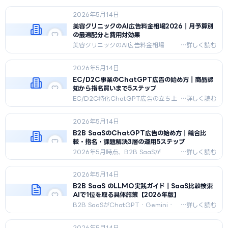
か。既存Google広告との関係、AI
2026年5月14日
Modeとの違い、日本での提供状況、
SEO/LLMOへの影響を整理します。
美容クリニックのAI広告料金相場2026｜月予算別
の最適配分と費用対効果
美容クリニックのAI広告料金相場
2026年版。月予算30万/100万/300
万の3シナリオ別配分、チャネル別月予
2026年5月14日
算配分、ROI試算、失敗予算パターン3
例、代理店vs内製コスト比較を解説。
EC/D2C事業のChatGPT広告の始め方｜商品認
知から指名買いまで5ステップ
EC/D2C特化ChatGPT広告の立ち上
げを5ステップで完全解説。商材分析→意
図クラスタ設計→法令対応→運用開始→ROAS
2026年5月14日
判定まで、2026年5月最新の実務手順
を網羅。
B2B SaaSのChatGPT広告の始め方｜競合比
較・指名・課題解決3層の運用5ステップ
2026年5月時点、B2B SaaSが
ChatGPT広告（Sponsored
Answer）を始める実務ガイド。指
2026年5月14日
名・競合比較・課題解決の3意図クラス
タ設計、PMF前後の出稿設計、運用5
B2B SaaS のLLMO実践ガイド｜SaaS比較検索
ステップ、ARR連動KPIまで網羅。
AIで1位を取る具体施策【2026年版】
B2B SaaSがChatGPT・Gemini・
Perplexityで指名・推奨される実践施
策を、製品エンティティ統合・
2026年5月14日