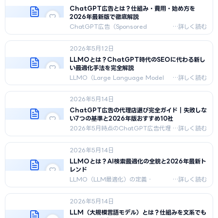
表示対象は無料版/Goプランの成人ユ
ChatGPT広告とは？仕組み・費用・始め方を
ーザー。料金（CPM/CPC）・出稿方
2026年最新版で徹底解説
法・robots.txt設定まで、公式情報を
ChatGPT広告（Sponsored
もとに解説します。
Answer）の仕組み、出稿条件、費用
相場、始め方を2026年最新版で解
2026年5月12日
説。日本初のChatGPT広告代理店
Koukoku.aiが運用知見を元に執筆。
LLMOとは？ChatGPT時代のSEOに代わる新し
い最適化手法を完全解説
LLMO（Large Language Model
Optimization）の基礎を完全解説。
ChatGPT/Perplexity/Geminiに引用
2026年5月14日
される最適化手法、SEOとの違い、計
測指標を紹介。
ChatGPT広告の代理店選び完全ガイド｜失敗しな
い7つの基準と2026年版おすすめ10社
2026年5月時点のChatGPT広告代理
店20社調査をもとに、失敗しない7つ
の判断基準、料金タイプ別の最適マト
2026年5月14日
リクス、おすすめ10社の比較表、商談
前に確認すべき10の質問までを業界の
LLMOとは？AI検索最適化の全貌と2026年最新ト
中立視点で整理。
レンド
LLMO（LLM最適化）の定義・
SEO/GEO/AEO/AIOとの違い・引用
される4要因・技術施策・コンテンツ施
2026年5月14日
策・業種別優先施策・失敗パターン・
導入ロードマップを2026年5月最新版
LLM（大規模言語モデル）とは？仕組みを文系でも