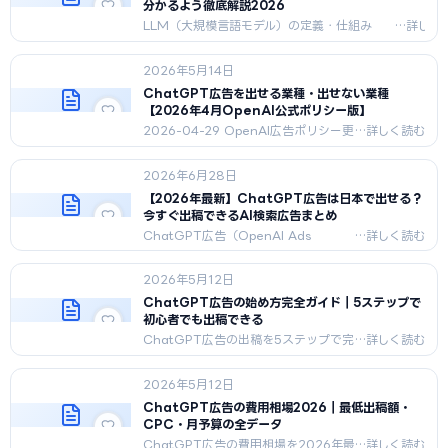
で完全解説。
分かるよう徹底解説2026
LLM（大規模言語モデル）の定義・仕組み
（事前学習→ファインチューニング→RLHF）・
Transformer解説・主要モデル比較
2026年5月14日
（GPT/Claude/Gemini/Llama/Mistral）・
ビジネス活用・ハルシネーション対策を文系向
ChatGPT広告を出せる業種・出せない業種
けに2026年5月版で完全解説。
【2026年4月OpenAI公式ポリシー版】
2026-04-29 OpenAI広告ポリシー更
新を反映した出稿可否ガイド。✅出せ
る5カテゴリ（SaaS/EC/教育/メディ
2026年6月28日
ア/旅行）と❌出せない業種（医療/金
融/法律/ギャンブル等）、出稿前の業
【2026年最新】ChatGPT広告は日本で出せる？
種別チェックリスト、不可業種の代替
今すぐ出稿できるAI検索広告まとめ
アクション3つを完全網羅。
ChatGPT広告（OpenAI Ads
Manager）の日本での提供状況と、
今すぐ出稿できる代替——Microsoft
2026年5月12日
Copilot広告・Google AI Overviews
——を実機検証ベースで整理。
ChatGPT広告の始め方完全ガイド｜5ステップで
Perplexity広告撤退の最新動向も解
初心者でも出稿できる
説。
ChatGPT広告の出稿を5ステップで完
全ガイド。アカウント開設→KW選定→広
告文作成→入稿→効果測定まで、初心者向
2026年5月12日
けに2026年最新の運用フローを解
説。
ChatGPT広告の費用相場2026｜最低出稿額・
CPC・月予算の全データ
ChatGPT広告の費用相場を2026年最