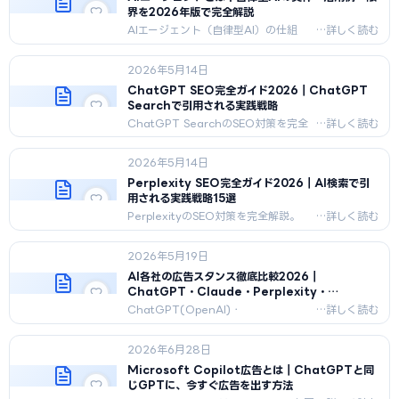
界を2026年版で完全解説
AIエージェント（自律型AI）の仕組
み・種類・主要プラットフォーム・ビジ
ネス活用・限界を2026年5月最新版で
2026年5月14日
完全解説。ReActフレーム、エージェ
ンティックコマースまで。
ChatGPT SEO完全ガイド2026｜ChatGPT
Searchで引用される実践戦略
ChatGPT SearchのSEO対策を完全
解説。OAI-
SearchBot/GPTBot/ChatGPT-
2026年5月14日
Userの仕組み・引用サイトの共通点
20・技術施策・コンテンツ設計・引用
Perplexity SEO完全ガイド2026｜AI検索で引
率計測方法を2026年5月最新版で網
用される実践戦略15選
羅。
PerplexityのSEO対策を完全解説。
PerplexityBot/Perplexity-Userの仕
組み・Citation獲得5原則・番号付き
2026年5月19日
引用ポジション戦略・Perplexity Pro
Search対応・引用率計測方法を2026
AI各社の広告スタンス徹底比較2026｜
年5月最新版で網羅。
ChatGPT・Claude・Perplexity・
Gemini・Grokは広告をどう扱うか
ChatGPT(OpenAI)・
Claude(Anthropic)・Perplexity・
Gemini(Google)・Grok(xAI)の広告
2026年6月28日
スタンスを2026年5月時点で横断比
較。積極導入・明確拒否・撤退・段階
Microsoft Copilot広告とは｜ChatGPTと同
導入の二極化と、広告主が取るべき出
じGPTに、今すぐ広告を出す方法
稿/LLMO戦略を解説。