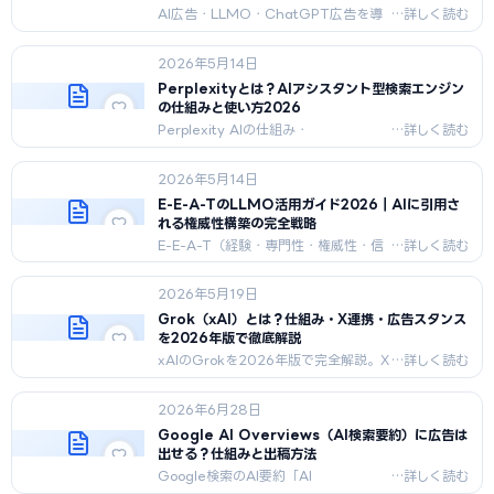
AI広告・LLMO・ChatGPT広告を導
入した50社の実績事例を業種別に整
理。CAC・CVR・LTV・ROAS・年商
2026年5月14日
規模の改善データテーブル付きで2026
年5月最新版として解説。
Perplexityとは？AIアシスタント型検索エンジン
の仕組みと使い方2026
Perplexity AIの仕組み・
ChatGPT/Google/Geminiとの比
較・主要機能・Pro料金・ビジネス活用
2026年5月14日
7選・LLMO対策を2026年5月最新版
で完全解説。
E-E-A-TのLLMO活用ガイド2026｜AIに引用さ
れる権威性構築の完全戦略
E-E-A-T（経験・専門性・権威性・信
頼性）のLLMO/SEO両対応戦略を完全
解説。著者プロフィール設計・組織情
2026年5月19日
報整備・一次情報作成・監査チェック
リスト40項目・YMYL業種別対策を
Grok（xAI）とは？仕組み・X連携・広告スタンス
2026年5月最新版で網羅。
を2026年版で徹底解説
xAIのGrokを2026年版で完全解説。X
リアルタイム統合の仕組み、設計思
想、ChatGPT/Claude/Geminiとの
2026年6月28日
違い、そして広告を積極導入するGrok
の広告スタンスとマーケティング活用法
Google AI Overviews（AI検索要約）に広告は
を網羅。
出せる？仕組みと出稿方法
Google検索のAI要約「AI
Overviews」に広告は表示されるの