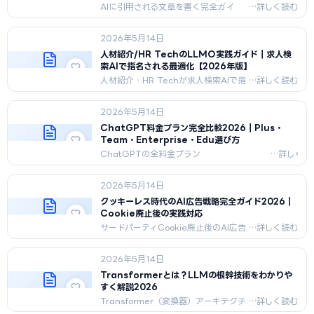
羅。
AIに引用される文章を書く完全ガイ
ド。引用される本質3特性、LLMOライ
ティング20原則、質問形式H2、要点先
2026年5月14日
出し、出典明示3レベル、数値具体化、
FAQ構造、AIライターと人間ライター
人材紹介/HR TechのLLMO実践ガイド｜求人検
の使い分け、品質チェック10項目を解
索AIで指名される最適化【2026年版】
説。
人材紹介・HR Techが求人検索AIで指
名されるLLMO実践手順を、
JobPosting実装・
2026年5月14日
OpenWork/Lightning連携・年収/職
種構造化・職業安定法配慮まで2026
ChatGPT料金プラン完全比較2026｜Plus・
年5月版で詳解。
Team・Enterprise・Edu選び方
ChatGPTの全料金プラン
（Free/Plus/Team/Enterprise/Edu/API）
を2026年5月最新で完全比較。日本円換
2026年5月14日
算・選び方フローチャート・API従量課金ま
で。
クッキーレス時代のAI広告戦略完全ガイド2026｜
Cookie廃止後の実践対応
サードパーティCookie廃止後のAI広告
対応を完全解説。1st Party Data収
集・コンテキスト広告・プライバシー
2026年5月14日
サンドボックス・ChatGPT広告への
移行戦略を2026年5月最新版で網羅。
Transformerとは？LLMの根幹技術をわかりや
すく解説2026
Transformer（変換器）アーキテクチ
ャの仕組み・Self-Attention・エンコ