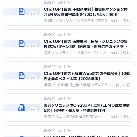
2026年5月14日
法・業界自主規制を遵守した3層レビュ
ー体制と、NISA/iDeCo/FXの商品別効
ChatGPT広告 不動産事例｜投資用マンション仲
果差を2026年5月時点で公開します。
介E社が反響獲得単価を1/3にした5ヶ月運用
投資用区分マンション仲介E社（年商5
億円）のChatGPT広告5ヶ月運用ロ
グ。反響獲得単価42,000円→13,800
2026年5月14日
円、月間成約2.4件→6.1件。宅建業法・
景表法準拠で運用した実装事例を公
ChatGPT広告 医療事例｜病院・クリニックの集
開。
患成功パターン3例【医療法・医療広告ガイドライ
ン準拠】
歯科インプラント・耳鼻科小児科・内
視鏡検査3クリニックのChatGPT広告
4ヶ月運用ログ。新患予約数2〜2.7
2026年5月14日
倍、予約獲得単価45〜58%減。医療
広告ガイドライン準拠での集患実装事
ChatGPT広告と従来Web広告の予算配分｜10億
例。
円企業のベスト比率【2026年版】
年商10-100億円企業の最適メディアミッ
クスを解説。
Google/Meta/X/ChatGPT/Perplexity
2026年5月14日
5媒体の役割分担、年商別・業種別・成長
フェーズ別の最適配分早見表を公開。
美容クリニックのChatGPT広告/LLMO成功事例
5選｜分院型・個人院・特殊診療科別
美容クリニックのChatGPT広告・
LLMO成功事例5選。分院型美容皮膚
科、地方個人院、AGA特化、婦人科形
2026年5月14日
成専門、口腔外科インプラントの業態
別KPI推移と運用設計、3つの共通成功