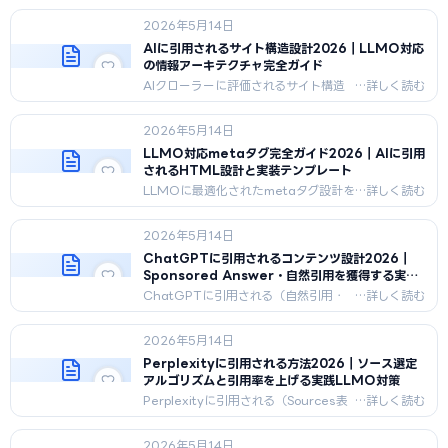
ーダー/デコーダー・主要LLM比較・日
2026年5月14日
本語対応・ビジネス応用を2026年5月
最新版で完全解説。
AIに引用されるサイト構造設計2026｜LLMO対応
の情報アーキテクチャ完全ガイド
AIクローラーに評価されるサイト構造
の設計方法。URL設計・内部リンク・
サイトマップ・robots.txt・クローラー
2026年5月14日
設定をLLMO視点で2026年5月最新版
で完全解説。
LLMO対応metaタグ完全ガイド2026｜AIに引用
されるHTML設計と実装テンプレート
LLMOに最適化されたmetaタグ設計を
完全解説。title/description/OGP/X-
Robots-Tag/Schema.orgのLLMO対
2026年5月14日
応実装・AIクローラー別の解釈差・チ
ェックリスト40項目を2026年最新版
ChatGPTに引用されるコンテンツ設計2026｜
で網羅。
Sponsored Answer・自然引用を獲得する実践
ガイド
ChatGPTに引用される（自然引用・
Sponsored Answer）コンテンツ設計
を2026年最新版で完全解説。OAI-
2026年5月14日
SearchBotの評価アルゴリズム、引用
されやすい10特徴、構造設計、技術施
Perplexityに引用される方法2026｜ソース選定
策、業種別パターンを網羅。
アルゴリズムと引用率を上げる実践LLMO対策
Perplexityに引用される（Sources表
示）方法を2026年最新版で完全解
説。ソース選定アルゴリズム、
2026年5月14日