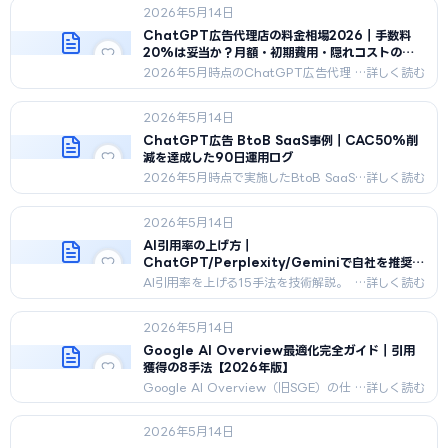
2026年5月14日
ChatGPT広告代理店の料金相場2026｜手数料
20%は妥当か？月額・初期費用・隠れコストの全
構造
2026年5月時点のChatGPT広告代理
店20社の料金実態を調査。手数料%
型・固定リテーナー型・ハイブリッド
2026年5月14日
型の3パターン、月予算別の最適体系、
隠れコスト7パターンの回避法、料金交
ChatGPT広告 BtoB SaaS事例｜CAC50%削
渉のコツ5つを業界中立視点で解説。
減を達成した90日運用ログ
2026年5月時点で実施したBtoB SaaS
へのChatGPT広告90日運用ログ。
CACを86,000円から43,000円へ半
2026年5月14日
減、CVR2.1%→4.8%、
ROAS280%→450%。30日動かなかっ
AI引用率の上げ方｜
た経緯と60日目の修正5施策を実数値
ChatGPT/Perplexity/Geminiで自社を推奨さ
で公開。
せる15手法【2026年版】
AI引用率を上げる15手法を技術解説。
エンティティ統合、JSON-LD、
Wikipedia露出、メディア掲載、PR配
2026年5月14日
信、業界調査レポートまで30/90/180
日プラン付き2026年版。
Google AI Overview最適化完全ガイド｜引用
獲得の8手法【2026年版】
Google AI Overview（旧SGE）の仕
組みから引用獲得8条件、Q&A形式
H2、構造化データ、更新頻度と引用率
2026年5月14日
の相関まで2026年5月時点で完全解