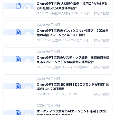
機法・景表法に準拠したNGワード回避
ChatGPT広告 人材紹介事例｜採用CPAを6万→2
リストと医師監修フロー全公開。
万に圧縮した分業別運用設計
エンジニア特化の人材紹介C社（年商8
億）が6ヶ月でChatGPT広告の応募
CPAを60,000円→18,000円に圧縮し
2026年5月14日
た実例。求職者意図3クラスタ・職業安
定法準拠・面談化率54%への改善まで
ChatGPT広告のインハウス vs 代理店｜2026年
2026年5月時点の運用ログを公開。
版の判断フレームと3年コスト比較
ChatGPT広告のインハウス化と代理
店活用を3年累計コストで徹底比較。月
予算50/100/300万の3シナリオ試
2026年5月14日
算、5シグナル判定、ハイブリッド3パ
ターン、移行戦略まで実務目線で解説
ChatGPT広告のリスティング戦略｜検索意図を捉
える3フレームと2026年最新の運用設計
ChatGPT広告のリスティング戦略を
2026年5月時点で体系化。
KGW/CCW/PSWの検索意図3フレー
2026年5月14日
ム、業種別の意図ミックス、30日
PDCAサイクルまで網羅。
ChatGPT広告 EC事例｜D2Cブランドが月商1億
達成した120日運用
D2Cビューティーブランドの
ChatGPT広告120日運用ログ。月商
1,920万円から1億1,800万円へ、
2026年5月14日
CPA6,400円から3,100円へ半減。サ
ブスク継続率42%→58%。景表法・薬
マーケティング業務のAIエージェント活用｜2026
機法準拠と3意図クラスタ設計を実例で