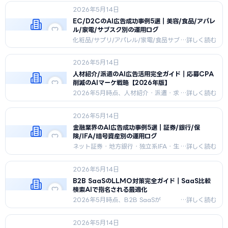
師監修体制構築・アカウント開設・
2026年5月14日
KWクラスタ設計・クリエイティブ承
認・配信開始までを医療広告ガイドラ
EC/D2CのAI広告成功事例5選｜美容/食品/アパレ
イン準拠で整理。
ル/家電/サブスク別の運用ログ
化粧品/サプリ/アパレル/家電/食品サブ
スクの5業態でChatGPT広告を運用し
た120〜180日の月商推移とCAC削減
2026年5月14日
データを公開。業態別KPI重点と7つの
共通成功要因を解説。
人材紹介/派遣のAI広告活用完全ガイド｜応募CPA
削減のAIマーケ戦略【2026年版】
2026年5月時点、人材紹介・派遣・求
人媒体・HR TechがChatGPT広
告/LLMO/AIエージェントで応募〜入
2026年5月14日
社CPAを削減する完全ガイド。職業安
定法対応・3年ロードマップ・失敗5パ
金融業界のAI広告成功事例5選｜証券/銀行/保
ターンを網羅。
険/IFA/暗号資産別の運用ログ
ネット証券・地方銀行・独立系IFA・生
命保険・暗号資産業者の5業態での
ChatGPT広告/LLMO運用事例を、
2026年5月14日
CV単価・LTV・社内体制まで詳細に解
説。2026年5月時点の最新事例集。
B2B SaaSのLLMO対策完全ガイド｜SaaS比較
検索AIで指名される最適化
2026年5月時点、B2B SaaSが
ChatGPT/Perplexity/Geminiで指
名・引用されるLLMO設計を完全ガイ
2026年5月14日
ド。エンティティ統合、料金・機能デ