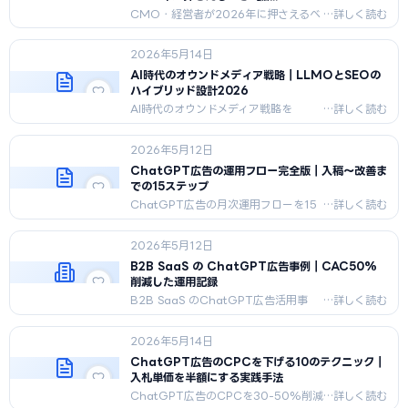
CMO・経営者が2026年に押さえるべ
きChatGPT広告の5論点を完全解説。
予算配分、LLMO連動、インハウス
2026年5月14日
化、規制対応、ブランド安全性。意思
決定フレームとロードマップ完備。
AI時代のオウンドメディア戦略｜LLMOとSEOの
ハイブリッド設計2026
AI時代のオウンドメディア戦略を
LLMO×SEOハイブリッド設計で完全
解説。引用される記事の5条件、サイロ
2026年5月12日
構造、3層KPI、AI×人間ハイブリッド
制作フロー、運用体制まで。
ChatGPT広告の運用フロー完全版｜入稿〜改善ま
での15ステップ
ChatGPT広告の月次運用フローを15
ステップで解説。入稿〜配信〜計測〜
改善までのPDCAサイクルを実運用ベー
2026年5月12日
スで紹介。
B2B SaaS の ChatGPT広告事例｜CAC50%
削減した運用記録
B2B SaaS のChatGPT広告活用事
例。CAC50%削減、月商MRR2倍を
達成した実運用ログを公開。
2026年5月14日
ChatGPT広告のCPCを下げる10のテクニック｜
入札単価を半額にする実践手法
ChatGPT広告のCPCを30-50%削減