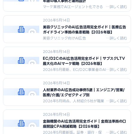
年版の導入事例と運用設計
公開。
マーケ業務でAIエージェント化できる
15タスクと優先順位、
Claude/ChatGPT/Operator比較、
2026年5月14日
MCP連携、ROI試算、失敗5パターン
までをCMO目線で網羅した2026年5
美容クリニックのAI広告活用完全ガイド｜医療広告
月版実践ガイド。
ガイドライン準拠の集患戦略【2026年版】
美容クリニック向けAI広告
（ChatGPT広告・LLMO・AIエージ
ェント連携）の完全ガイド。医療広告
2026年5月14日
ガイドライン・薬機法・景表法・医療
法の4規制下で集患を成功させる3層運
EC/D2CのAI広告活用完全ガイド｜サブスクLTV
用設計・6軸KPI・3年ロードマップを
最大化のAIマーケ戦略【2026年版】
解説。
2026年5月最新、EC/D2C事業者のAI
広告活用を3層構造で完全解説。景表
法・薬機法・特商法対応、LTV最大化6
2026年5月14日
戦術、3年ロードマップ、失敗5パター
ンまで網羅した完全ガイド。
人材業界のAI広告成功事例5選｜エンジニア/営業/
医療/介護/エグゼクティブ別
2026年5月時点、人材紹介5社が職業
安定法を遵守しながらAI広告で応募
CPAを6〜7割削減・入社率改善を実現
2026年5月14日
した職種別事例集。エンジニア/営業/医
療/介護/エグゼクティブの5パターン。
金融機関のAI広告活用完全ガイド｜金商法準拠の口
座開設CPA削減戦略【2026年版】
2026年5月最新版。証券・銀行・保