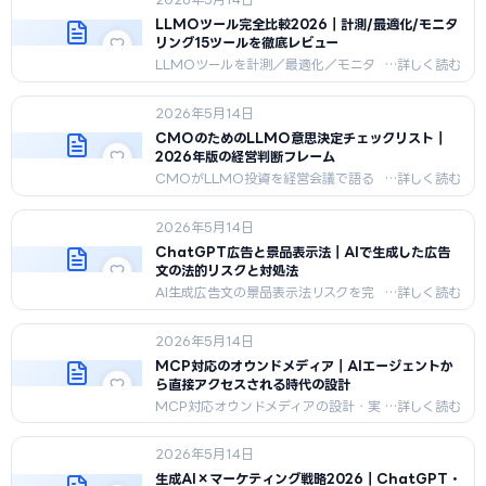
G2/Capterra/ITreview連携・25KW
引用率モニタリングまで2026年5月版
LLMOツール完全比較2026｜計測/最適化/モニタ
で体系解説。
リング15ツールを徹底レビュー
LLMOツールを計測／最適化／モニタ
リング／競合分析／コンテンツ生成の5
分類×15製品で徹底比較。料金・日本
2026年5月14日
語対応・業種別マッチを2026年版で
解説。
CMOのためのLLMO意思決定チェックリスト｜
2026年版の経営判断フレーム
CMOがLLMO投資を経営会議で語る
ための意思決定フレーム。投資判断3
軸・ROI試算テンプレ・社内合意形
2026年5月14日
成・KPI設計・外部委託vs内製・リスク
5項目・30項目チェックリストまで。
ChatGPT広告と景品表示法｜AIで生成した広告
文の法的リスクと対処法
AI生成広告文の景品表示法リスクを完
全解説。優良誤認・有利誤認・不実証
広告、業種別注意点、社内チェック体
2026年5月14日
制、違反事例、消費者庁動向まで
2026年版で網羅。
MCP対応のオウンドメディア｜AIエージェントか
ら直接アクセスされる時代の設計
MCP対応オウンドメディアの設計・実
装を完全解説。AIエージェントの3アク
セス経路、技術スタック、コンテンツス
2026年5月14日
キーマ、llms.txt、KPI、3ヶ月構築ロ
ードマップまで。
生成AI×マーケティング戦略2026｜ChatGPT・