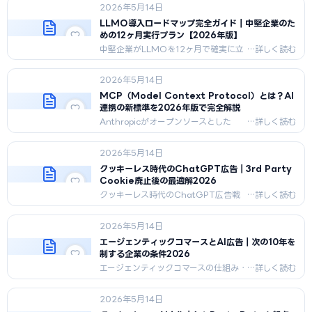
2026年5月14日
業フェーズ別の投資回収期間と失敗パ
ターンを2026年版で解説。
LLMO導入ロードマップ完全ガイド｜中堅企業のた
めの12ヶ月実行プラン【2026年版】
中堅企業がLLMOを12ヶ月で確実に立
ち上げるための実行プラン。5フェー
ズ・KPI推移・人員配置・予算配分ま
2026年5月14日
で、CMOがそのまま経営会議に持ち込
める設計図を公開。
MCP（Model Context Protocol）とは？AI
連携の新標準を2026年版で完全解説
Anthropicがオープンソースとした
MCP（Model Context Protocol）の
技術仕様・解決する問題・対応ツー
2026年5月14日
ル・実装方法・ビジネス活用を2026年
5月最新版で完全解説。
クッキーレス時代のChatGPT広告｜3rd Party
Cookie廃止後の最適解2026
クッキーレス時代のChatGPT広告戦
略を完全解説。3rd Party Cookie廃
止、1st Party Data活用、Privacy
2026年5月14日
Sandbox、Server GTM、AI文脈型タ
ーゲティングまで2026年最新版。
エージェンティックコマースとAI広告｜次の10年を
制する企業の条件2026
エージェンティックコマースの仕組み・
購買メカニズム・選ばれる条件・業種
別影響・Shopify/Amazon/Perplexity
2026年5月14日
事例・2028年予測まで2026年最新版