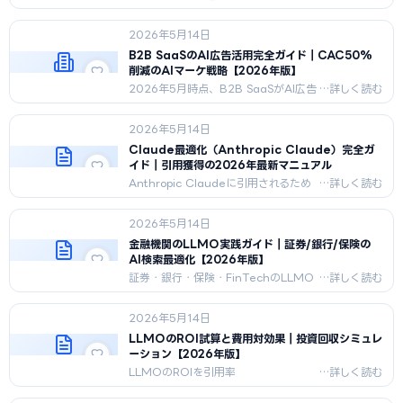
険・IFA・暗号資産業者向けAI広告活用
法を、金商法・銀行法・保険業法・
2026年5月14日
JVCEA自主規制対応で解説。3層戦略
と3年ロードマップ付き。
B2B SaaSのAI広告活用完全ガイド｜CAC50%
削減のAIマーケ戦略【2026年版】
2026年5月時点、B2B SaaSがAI広告
（ChatGPT広告・LLMO・AIエージ
ェント）でCAC50%削減を実現する3
2026年5月14日
層モデル、ARR規模別戦略、CAC/LTV
試算、3年ロードマップ、失敗5パター
Claude最適化（Anthropic Claude）完全ガ
ンを完全ガイド。
イド｜引用獲得の2026年最新マニュアル
Anthropic Claudeに引用されるため
の完全ガイド。Constitutional AI・
ClaudeBot/anthropic-ai許可・構造
2026年5月14日
化データ・独自引用パターン・
ChatGPTとの違い・計測手法を2026
金融機関のLLMO実践ガイド｜証券/銀行/保険の
年5月時点で技術解説。
AI検索最適化【2026年版】
証券・銀行・保険・FinTechのLLMO
実践手順を、FinancialServiceスキー
マ・運用実績/手数料構造化・金商法/
2026年5月14日
銀行法/保険業法配慮まで2026年5月
版で詳解。
LLMOのROI試算と費用対効果｜投資回収シミュレ
ーション【2026年版】
LLMOのROIを引用率
×CTR×CVR×LTVで段階分解し、楽
観／中立／悲観の3シナリオで試算。事