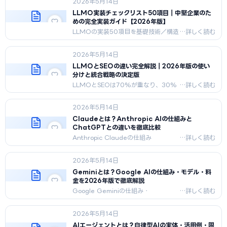
2026年5月14日
SaaS活用・Looker Studio・月次レポ
ートまでを2026年版で解説。
LLMO実装チェックリスト50項目｜中堅企業のた
めの完全実装ガイド【2026年版】
LLMOの実装50項目を基礎技術／構造
化データ／エンティティ統合／コンテ
ンツ／モニタリングの5カテゴリ×優先
2026年5月14日
度A/B/Cで整理。所要工数とROIを
2026年版で解説。
LLMOとSEOの違い完全解説｜2026年版の使い
分けと統合戦略の決定版
LLMOとSEOは70%が重なり、30%
が決定的に違う。評価主体・計測・最
適化単位・効果スピード・投資単価の5
2026年5月14日
軸で構造化し、業種別比重と統合戦略
までCMO目線で解説。
Claudeとは？Anthropic AIの仕組みと
ChatGPTとの違いを徹底比較
Anthropic Claudeの仕組み
（Constitutional AI）、Claude 4
Sonnet/Opus/Haikuの比較、料金プ
2026年5月14日
ラン、ChatGPT/Geminiとの違いを
2026年版で完全解説。
Geminiとは？Google AIの仕組み・モデル・料
金を2026年版で徹底解説
Google Geminiの仕組み・
Ultra/Pro/Flash/Nanoモデル比較・
料金プラン・AI Overview連携・
2026年5月14日
Workspace連携を2026年最新版で完
全解説。
AIエージェントとは？自律型AIの実体・活用例・限