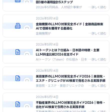
図3層の運用設計5ステップ
2026年5月時点、人材紹介事業が
ChatGPT広告を初月50〜150万円で
立ち上げるための実務ガイド。求職者
2026年5月14日
意図3クラスタ分解・法令対応・LP制
作・運用開始・面談化率改善を5ステッ
金融機関のLLMO対策完全ガイド｜金融商品検索
プで解説。
AIで信頼を獲得する最適化
金融機関が
ChatGPT/Perplexity/Geminiで引用
されるLLMO実装法を解説。エンティ
2026年5月14日
ティ統合、運用実績データ構造化、引
用率モニタリング、規制対応を2026年
AIトークンとは？仕組み・日本語の特徴・主要
5月時点で網羅。
LLM料金比較2026完全ガイド
AIトークン（Token）の仕組み・日本
語でのトークン数が多い理由・
ChatGPT/Claude/Gemini/Llamaの
2026年5月14日
API料金比較・コスト削減テクニックを
2026年最新版で完全解説。
美容業界のLLMO対策完全ガイド2026｜美容院・
エステ・クリニックがAI検索で指名される実践手順
美容院・エステ・美容クリニックの
LLMO対策を2026年最新版で完全解
説。薬機法・医療広告ガイドライン準
2026年5月14日
拠の表現設計、
HealthCare/LocalBusinessスキー
不動産業界のLLMO対策完全ガイド2026｜物件・
マ、口コミ・症例のE-E-A-T強化、エ
会社がAI検索で引用される実践手順
補助金の申請代行をお探しの方
地域・業種から選べる
リア×メニュー対応を網羅。
専門家に無料相談する
お近くの専門家を探す
不動産業界のLLMO対策を2026年最