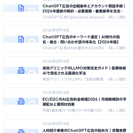
PerplexityBot対応、引用されるコン
テンツ構造、ドメイン権威性構築、引
ChatGPT広告の出稿条件とアカウント開設手順｜
用モニタリングを網羅。
2026年最新の規約・必要書類・審査基準を完全解
説
ChatGPT広告(Sponsored Answer)
の出稿条件と必要書類を2026年5月時
点で体系化。法人要件・業種別可否・
2026年5月14日
8ステップフロー・審査長期化の典型5
パターンまで実案件ベースで解説
ChatGPT広告のキーワード選定｜AI時代の指
名・複合・問い合わせ語の体系化【2026年版】
ChatGPT広告のKW選定を2026年5
月時点で体系化。L1指名語/L2複合
語/L3問い合わせ語の3階層モデル、8
2026年5月14日
つの収集ソース、業種別20語例。
美容クリニックのLLMO対策完全ガイド｜医療検索
AIで指名される最適化手法
美容クリニックのLLMO（生成AI最適
化）対策完全ガイド。医師個人エンテ
ィティ統合・症例FAQ構造化・llms.txt
2026年5月14日
設置・引用率モニタリング・医療広告
ガイドライン境界線を体系化。
EC/D2CのAI広告料金相場2026｜月商規模別の予
算配分と費用対効果
月商1億未満/1-10億/10-100億/100
億超の4規模別にAI広告予算とチャネル
配分、ROAS判定基準、代理店vs内製
2026年5月14日
の費用構造を解説。月商5,000万円の
12ヶ月シミュレーション付き。
人材紹介事業のChatGPT広告の始め方｜求職者意