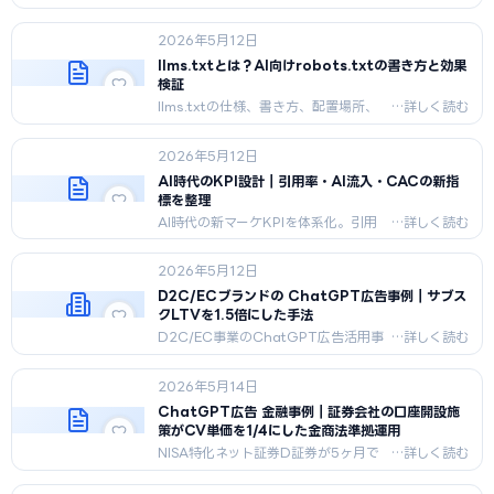
が2026年2月に広告から撤退、サブス
ク専業へ。撤退の背景と、
2026年5月12日
ChatGPT・Copilot・Googleとの対
比、マーケターが取るべき次の一手を
llms.txtとは？AI向けrobots.txtの書き方と効果
解説します。
検証
llms.txtの仕様、書き方、配置場所、
ChatGPT/Perplexity/Claudeの対応
状況を実機検証ベースで解説。
2026年5月12日
AI時代のKPI設計｜引用率・AI流入・CACの新指
標を整理
AI時代の新マーケKPIを体系化。引用
率/AI流入/AI起因CV/AI-CACなど、
ChatGPT時代に追加すべき指標を解
2026年5月12日
説。
D2C/ECブランドの ChatGPT広告事例｜サブス
クLTVを1.5倍にした手法
D2C/EC事業のChatGPT広告活用事
例。サブスクLTV1.5倍、CV単価半額
化を達成した実運用フローを紹介。
2026年5月14日
ChatGPT広告 金融事例｜証券会社の口座開設施
策がCV単価を1/4にした金商法準拠運用
NISA特化ネット証券D証券が5ヶ月で
口座開設CV単価を16,800円→4,300円
に圧縮した運用実例。金商法・景表