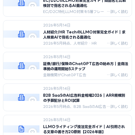
EC/D2CのLLMO対策完全ガイド｜商品名と比較
要因を解説。
検討で指名されるAI最適化
EC/D2C特化LLMO対策を5層フレー
ムワーク（エンティティ統合/構造
化/FAQ50問/レビュー集約/外部レビュ
2026年5月14日
ー管理）で解説。Amazon・楽天連携
と引用率モニタリング手法まで網羅。
人材紹介/HR TechのLLMO対策完全ガイド｜求
人検索AIで指名される最適化
2026年5月時点、人材紹介・HR
Techが求人検索AIから指名される
LLMO戦略を解説。エンティティ統
2026年5月14日
合・JobPostingスキーマ・年収相場デ
ータ構造化・引用率モニタリング・候
証券/銀行/保険のChatGPT広告の始め方｜金商法
補者プライバシー保護の実装手順。
準拠の運用開始5ステップ
金融機関がChatGPT広告
（Sponsored Answer）を始める5ス
テップを解説。規制マッピング、3戦術
2026年5月14日
選択、NGワード対照表、コンプラ体
制、KW設計まで2026年5月時点で実
B2B SaaSのAI広告料金相場2026｜ARR規模別
務化。
の予算配分とROI試算
2026年5月時点、B2B SaaSのAI広告
料金相場とARR規模別予算配分を完全
公開。ChatGPT広告・LLMO・AIチ
2026年5月14日
ャットLPの料金水準、ARR1〜10
億/10〜100億/100億超の配分、
LLMOライティング技法完全ガイド｜AI引用され
CAC/LTV基準、失敗6パターンを網
る文章の書き方20原則【2026年版】