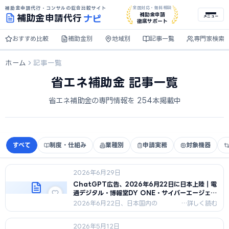
補助金申請代行・コンサルの総合比較サイト
全国対応・無料相談
ナビ
補助金申請
補助金
申請代行
メニュー
徹底サポート
おすすめ比較
補助金別
地域別
記事一覧
専門家検索
ホーム
記事一覧
省エネ補助金 記事一覧
省エネ補助金の専門情報を 254本掲載中
すべて
制度・仕組み
業種別
申請実務
対象機器
2026年6月29日
ChatGPT広告、2026年6月22日に日本上陸｜電
通デジタル・博報堂DY ONE・サイバーエージェン
トがローンチパートナー
2026年6月22日、日本国内の
ChatGPTで広告表示が開始。ローン
チパートナーは電通デジタル・博報堂
2026年5月12日
DY ONE・サイバーエージェント3社。