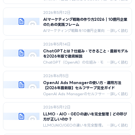
新データで解説。最低出稿額、CPC、
CPM、月予算の目安、代理店手数料の
2026年5月12日
相場まで実運用ベースで紹介。
AIマーケティング戦略の作り方2026｜10億円企業
のための実践フレーム
AIマーケティング戦略を10億円企業向
けに体系化。ChatGPT広
告/LLMO/AIエージェント活用までの
2026年5月14日
統合戦略フレームと実行ロードマッ
プ。
ChatGPTとは？仕組み・できること・最新モデル
を2026年版で徹底解説
ChatGPT（OpenAI）の仕組み・モ
デル系譜・料金プラン・ビジネス活用
を2026年5月最新版で徹底解説。
2026年6月5日
GPT-4o/o1/o3の比較、Sponsored
Answer、
OpenAI Ads Managerの使い方・運用方法
Claude/Gemini/Perplexityとの違い
【2026年最新版】セルフサーブ完全ガイド
まで網羅。
OpenAI Ads Managerのセルフサー
ブ版（2026年5月公開・最低出稿額
$50,000撤廃）の使い方と運用方法を
2026年5月12日
完全ガイド。アカウント開設→入金→キャ
ンペーン→ターゲティング→入稿→審査の6ス
LLMO・AIO・GEOの違いを完全整理｜どの呼び
テップ、CPC/CPM入札、代理店/テッ
方が正しいのか？
クパートナー経由との違い、日本パイ
LLMO/AIO/GEOの違いを完全整理。
ロット拡大、成果を出す4つの実務ポイ
それぞれの定義、提唱者、使い分け、
ントを2026年最新仕様で解説。
日本での主流呼称を解説。