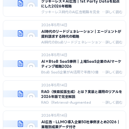
で完全解説。
クッキーレス×AI広告｜1st Party Dataを起点
にした2026年戦略
クッキーレス時代のAI広告戦略を完全
解説。1st Party Data起点の新フロ
ー、Privacy Sandbox対応、Server
2026年5月14日
GTM実装、業種別戦略、90日ロード
マップまで2026年最新版。
AI時代のリードジェネレーション｜エージェントが
資料請求する時代の戦略
AI時代のBtoBリードジェネレーション
戦略を完全解説。AI仲介リード対応、5
本柱戦略、新KPI体系、業種別戦略、AI
2026年5月14日
ナーチャリング設計、失敗回避策まで
2026年最新版。
AI×BtoB SaaS事例｜上場SaaS企業のAIマーケ
ティング戦略2026
BtoB SaaS企業がAI活用で年商10億
→200億規模に成長した事例5社を公
開。HR Tech・会計・マーケSaaS・エ
2026年5月14日
ンタープライズ・垂直SaaSのパター
ン、CAC削減・受注率改善の実数値ま
RAG（検索拡張生成）とは？実装と運用のリアルを
で網羅。
2026年版で完全解説
RAG（Retrieval-Augmented
Generation）の仕組み・ベクトルDB
比較・Naive/Advanced/Modular
2026年5月14日
RAGアーキテクチャ・実装ステップ・
失敗パターンを2026年5月最新版で完
AI広告・LLMO導入企業50社事例まとめ2026｜
全解説。
業種別成果データ付き