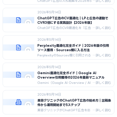
ChatGPT広告の入札戦略を2026年5
月時点で体系化。手動/自動/スマート入
札の使い分け、フェーズ別の最適戦略、
2026年5月14日
業種別ベストプラクティス、失敗5パタ
ーン。
ChatGPT広告のCV最適化｜LPと広告の連動で
CVR3倍にする実践設計【2026年版】
ChatGPT広告のCVR最適化を「広告
×LP×フォーム」3軸で解説。業種別
CVR平均、阻害要因8つ、CVR3倍の
2026年5月14日
実例3つ、30日改善プランまで網羅。
Perplexity最適化完全ガイド｜2026年版の引用
ソース獲得・Sources欄に入る方法
PerplexityのSources欄に引用される
条件と8手法を技術解説。
PerplexityBotクロール許可、質問形
2026年5月14日
式H2、FAQPage構造化、Pro
Search対策まで2026年5月時点の最
Gemini最適化完全ガイド｜Google AI
新版。
Overview引用獲得の2026年最新マニュアル
Gemini（Google AI Overview / AI
Mode / Deep Research）に引用・
推奨される確率を最大化する技術解
2026年5月14日
説。アーキテクチャ・引用条件・
Featured Snippet継承・10手法・E-
美容クリニックのChatGPT広告の始め方｜出稿条
E-A-T・落とし穴まで2026年5月時点
件から運用開始まで5ステップ
で完全網羅。
美容クリニックがChatGPT広告を出
稿開始するまでの5ステップを解説。医