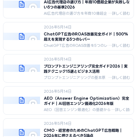
説。
AI広告代理店の選び方｜年商10億超企業が失敗しな
い5つの基準2026
AI広告代理店の選び方を年商10億超企
業視点で完全解説。ChatGPT広告実
績、LLMO対策力、透明性、法令対応
2026年5月14日
力、自社AIツールの5基準、料金相場、
失敗回避策まで。
ChatGPT広告のROAS改善完全ガイド｜500%
超えを実現する5つのレバー
ChatGPT広告のROAS改善を5つのレ
バー（ターゲティング、クリエイティ
ブ、LP、入札、LTV）で実現する完全
2026年5月14日
ガイド。業種別ROAS目安、500%達
成事例、30/60/90日ロードマップ。
プロンプトエンジニアリング完全ガイド2026｜実
践テクニック15選とビジネス活用
プロンプトエンジニアリングの基本原
則7つ・実践テクニック15選・業務別
テンプレート・AIモデル別特性・失敗
2026年5月14日
パターンをビジネスパーソン向けに
2026年5月最新版で完全解説。
AEO（Answer Engine Optimization）完全
ガイド｜AI回答エンジン最適化2026年版
AEO（回答エンジン最適化）の基礎から
実装まで2026年5月時点で完全解説。
ChatGPT/Perplexity/Gemini/Claude
2026年5月14日
4エンジンへの最適化、FAQPage実装、
引用率測定の技術ガイド。
CMO・経営者のためのChatGPT広告戦略｜
2026年に押さえるべき5論点