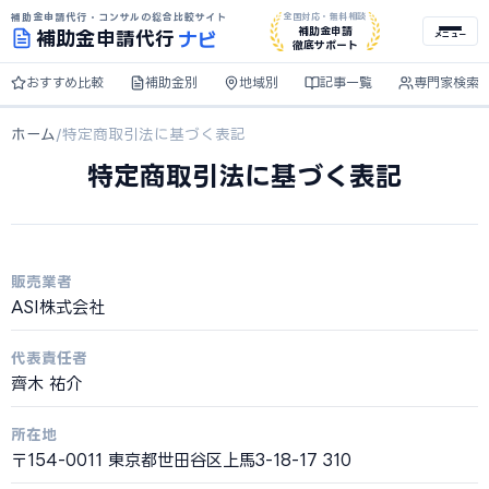
補助金申請代行・コンサルの総合比較サイト
全国対応・無料相談
ナビ
補助金申請
補助金
申請代行
メニュー
徹底サポート
おすすめ比較
補助金別
地域別
記事一覧
専門家検索
ホーム
/
特定商取引法に基づく表記
特定商取引法に基づく表記
販売業者
ASI株式会社
代表責任者
齊木 祐介
所在地
〒154-0011 東京都世田谷区上馬3-18-17 310