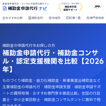
補助金申請代行・コンサルの総合比較サイト
全国対応・無料相談
ナビ
補助金申請
補助金
申請代行
メニュー
徹底サポート
おすすめ比較
補助金別
地域別
記事一覧
専門家検索
補助金の申請代行をお探しの方
補助金申請代行・補助金コンサ
ル・認定支援機関を比較【2026
年】
ものづくり補助金・省力化補助金・新事業進出補助金など
主要補助金の申請代行・補助金申請支援・補助金申請サポ
ートの費用相場・おすすめ専門家を徹底比較。全国の行政
書士・中小企業診断士・補助金コンサルタントに無料で相