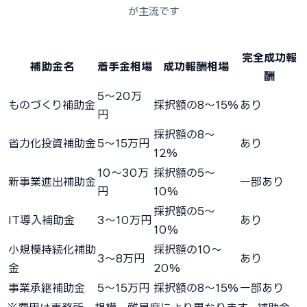
が主流です
完全成功報
補助金名
着手金相場
成功報酬相場
酬
5〜20万
ものづくり補助金
採択額の8〜15%
あり
円
採択額の8〜
省力化投資補助金
5〜15万円
あり
12%
10〜30万
採択額の5〜
新事業進出補助金
一部あり
円
10%
採択額の5〜
IT導入補助金
3〜10万円
あり
10%
小規模持続化補助
採択額の10〜
3〜8万円
あり
金
20%
事業承継補助金
5〜15万円
採択額の8〜15%
一部あり