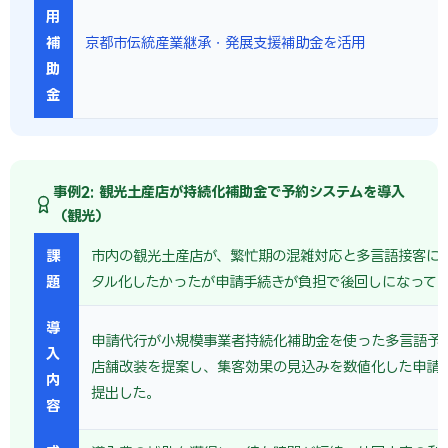
用
補
京都市伝統産業継承・発展支援補助金を活用
助
金
事例2: 観光土産店が持続化補助金で予約システムを導入
（観光）
課
市内の観光土産店が、繁忙期の混雑対応と多言語接客に
題
タル化したかったが申請手続きが負担で後回しになって
導
申請代行が小規模事業者持続化補助金を使った多言語予
入
店舗改装を提案し、集客効果の見込みを数値化した申請
内
提出した。
容