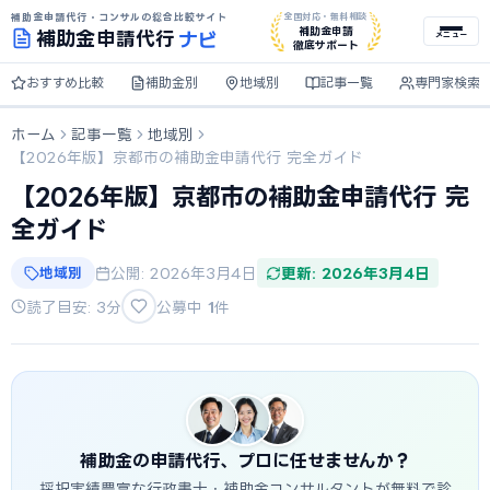
補助金申請代行・コンサルの総合比較サイト
全国対応・無料相談
ナビ
補助金申請
補助金
申請代行
メニュー
徹底サポート
おすすめ比較
補助金別
地域別
記事一覧
専門家検索
ホーム
記事一覧
地域別
【2026年版】京都市の補助金申請代行 完全ガイド
【2026年版】京都市の補助金申請代行 完
全ガイド
地域別
公開: 2026年3月4日
更新: 2026年3月4日
読了目安: 3分
公募中
1
件
補助金の申請代行、プロに任せませんか？
採択実績豊富な行政書士・補助金コンサルタントが無料で診