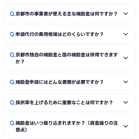
A
補助金は事業計画書の完成度で採択率が大きく変わりま
Q
京都市の事業者が使える主な補助金は何ですか？
す。申請代行を使うことで、加点項目を押さえた計画書の作
成、必要書類の整備、申請システム（電子申請）の操作、採
A
国の「ものづくり補助金」「IT導入補助金」「小規模事
択後の実績報告まで一貫してサポートを受けられます。本業に
Q
申請代行の費用相場はどのくらいですか？
業者持続化補助金」「事業再構築補助金」「中小企業省力化
集中しながら採択の可能性を高められる点が最大のメリット
投資補助金」に加え、京都市独自の補助金・助成金が活用で
です。
A
一般的に「着手金（無料〜数万円）＋成功報酬（採択額
きます。詳しくは本記事の「京都市独自の補助金制度」「国
Q
京都市独自の補助金と国の補助金は併用できます
の10〜15%程度）」の体系が多く、完全成功報酬型の事務所
の主要補助金」の各セクションをご覧ください。
か？
もあります。補助金の種類や難易度によって異なるため、契
約前に見積もりと報酬条件を必ず確認しましょう。当サイト
A
同一経費への重複申請はできませんが、対象経費を「設備
Q
では京都市に対応した実績豊富な専門家を無料でご紹介して
補助金申請にはどんな書類が必要ですか？
費（国の補助金）」と「付帯工事費・販促費（県・市の補助
います。
金）」のように分けることで、異なる経費項目について両方
A
一般的に、事業計画書、見積書、決算書（直近2期分）、
を活用できるケースがあります。経費按分の計画は事前に専門
Q
採択率を上げるために重要なことは何ですか？
納税証明書、GビズIDなどが必要です。補助金ごとに加点書
家へ確認することをおすすめします。
類（賃上げ表明・事業継続力強化計画の認定等）も求められ
A
①公募要領の加点項目を漏れなく満たすこと、②課題・解
ます。申請代行ではこれらの書類整備と不備チェックを代行
Q
補助金はいつ振り込まれますか？（資金繰りの注
決策・効果を定量的（数値）で示すこと、③事業の革新性と
し、差し戻しによる遅延を防ぎます。
意点）
実現可能性を論理的に記述すること、の3点が重要です。京都