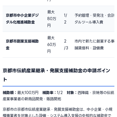
最大
京都市中小企業デジ
1/
予約管理・受発注・会計
80万
タル化推進補助金
2
タルツール導入費
円
最大
京都市創業支援補助
2
市内で新たに創業する事
60万
金
/3
舗賃借料・設備費
円
京都市伝統産業継承・発展支援補助金の申請ポイン
ト
補助額：
最大100万円
補助率：
1/2
対象：
西陣織・京焼等の伝統
産業事業者の新商品開発・販路開拓
京都市の京都市伝統産業継承・発展支援補助金は、中小企業・小規
模事業者を対象とした設備・システム導入支援の中核的な補助金で