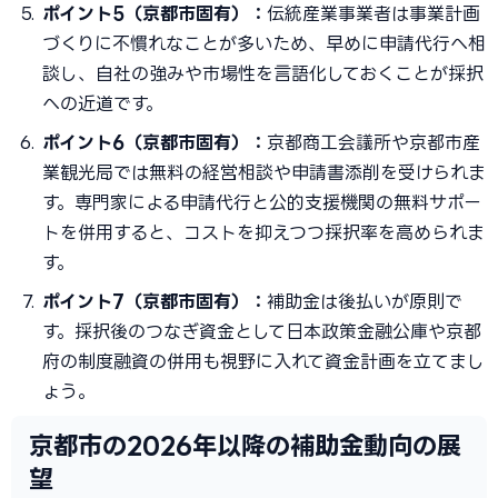
ポイント5（京都市固有）：
伝統産業事業者は事業計画
づくりに不慣れなことが多いため、早めに申請代行へ相
談し、自社の強みや市場性を言語化しておくことが採択
への近道です。
ポイント6（京都市固有）：
京都商工会議所や京都市産
業観光局では無料の経営相談や申請書添削を受けられま
す。専門家による申請代行と公的支援機関の無料サポー
トを併用すると、コストを抑えつつ採択率を高められま
す。
ポイント7（京都市固有）：
補助金は後払いが原則で
す。採択後のつなぎ資金として日本政策金融公庫や京都
府の制度融資の併用も視野に入れて資金計画を立てまし
ょう。
京都市の2026年以降の補助金動向の展
望