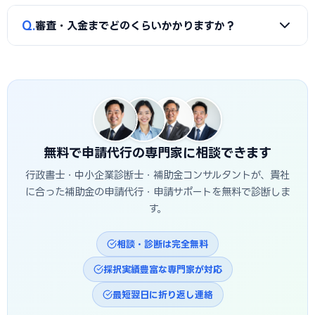
市の地域特性や自社の強みを盛り込んだ計画書ほど高く評価
A
補助金は原則「後払い（精算払い）」です。採択後にいっ
Q
されます。申請代行はこの作り込みを専門的に支援します。
審査・入金までどのくらいかかりますか？
たん自己資金で支払い、実績報告の審査を経てから入金され
ます。発注は交付決定後に行う必要があり、それ以前の支払
A
公募締切から採択発表まで概ね1〜3か月、その後の交付
いは対象外です。つなぎ資金が必要な場合は、融資との併用
決定・事業実施・実績報告を経て入金されるため、申請から
も検討しましょう。
入金まで半年〜1年程度かかるのが一般的です。京都市独自の
補助金は予算上限に達し次第終了する場合があるため、早め
の相談・申請が有利です。
無料で申請代行の専門家に相談できます
行政書士・中小企業診断士・補助金コンサルタントが、貴社
に合った補助金の申請代行・申請サポートを無料で診断しま
す。
相談・診断は完全無料
採択実績豊富な専門家が対応
最短翌日に折り返し連絡