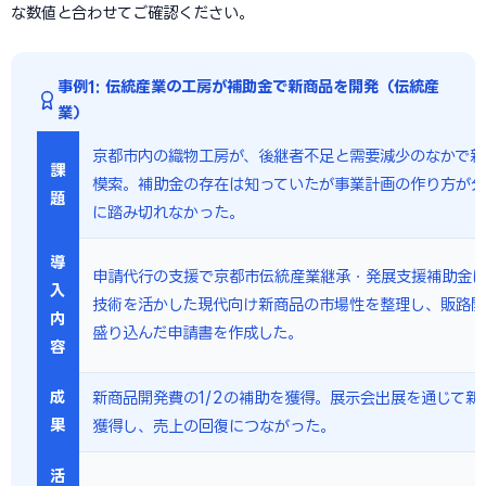
な数値と合わせてご確認ください。
事例1: 伝統産業の工房が補助金で新商品を開発（伝統産
業）
京都市内の織物工房が、後継者不足と需要減少のなかで新
課
模索。補助金の存在は知っていたが事業計画の作り方が分
題
に踏み切れなかった。
導
申請代行の支援で京都市伝統産業継承・発展支援補助金
入
技術を活かした現代向け新商品の市場性を整理し、販路
内
盛り込んだ申請書を作成した。
容
成
新商品開発費の1/2の補助を獲得。展示会出展を通じて新
果
獲得し、売上の回復につながった。
活