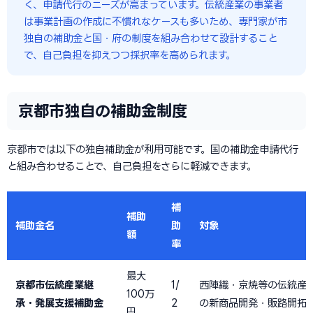
く、申請代行のニーズが高まっています。伝統産業の事業者
は事業計画の作成に不慣れなケースも多いため、専門家が市
独自の補助金と国・府の制度を組み合わせて設計すること
で、自己負担を抑えつつ採択率を高められます。
京都市独自の補助金制度
京都市では以下の独自補助金が利用可能です。国の補助金申請代行
と組み合わせることで、自己負担をさらに軽減できます。
補
補助
補助金名
助
対象
額
率
最大
京都市伝統産業継
1/
西陣織・京焼等の伝統産
100万
承・発展支援補助金
2
の新商品開発・販路開拓
円