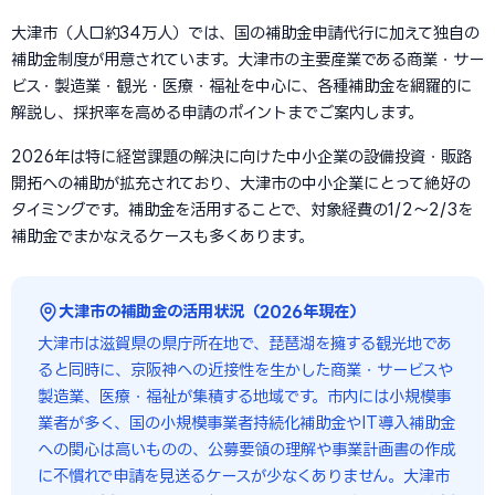
大津市（人口約34万人）では、国の補助金申請代行に加えて独自の
補助金制度が用意されています。大津市の主要産業である商業・サー
ビス・製造業・観光・医療・福祉を中心に、各種補助金を網羅的に
解説し、採択率を高める申請のポイントまでご案内します。
2026年は特に経営課題の解決に向けた中小企業の設備投資・販路
開拓への補助が拡充されており、大津市の中小企業にとって絶好の
タイミングです。補助金を活用することで、対象経費の1/2〜2/3を
補助金でまかなえるケースも多くあります。
大津市の補助金の活用状況（2026年現在）
大津市は滋賀県の県庁所在地で、琵琶湖を擁する観光地であ
ると同時に、京阪神への近接性を生かした商業・サービスや
製造業、医療・福祉が集積する地域です。市内には小規模事
業者が多く、国の小規模事業者持続化補助金やIT導入補助金
への関心は高いものの、公募要領の理解や事業計画書の作成
に不慣れで申請を見送るケースが少なくありません。大津市