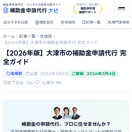
補助金申請代行・コンサルの総合比較サイト
全国対応・無料相談
ナビ
補助金申請
補助金
申請代行
メニュー
徹底サポート
おすすめ比較
補助金別
地域別
記事一覧
専門家検索
ホーム
記事一覧
地域別
【2026年版】大津市の補助金申請代行 完全ガイド
【2026年版】大津市の補助金申請代行 完
全ガイド
地域別
公開: 2026年3月4日
更新: 2026年3月4日
読了目安: 3分
公募中
1
件
補助金の申請代行、プロに任せませんか？
採択実績豊富な行政書士・補助金コンサルタントが無料で診