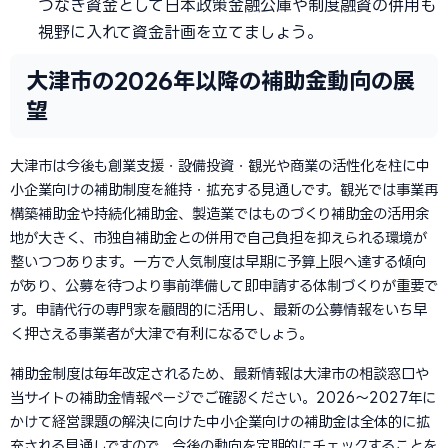
つなぎ資金として日本政策金融公庫や制度融資の併用も
視野に入れて資金計画を立てましょう。
大津市の2026年以降の補助金動向の展
望
大津市は今後も創業支援・設備投資・観光や商業の活性化を柱に中
小企業向けの補助制度を維持・拡充する見通しです。観光では事業再
構築補助金や持続化補助金、製造業ではものづくり補助金の活用余
地が大きく、市独自補助金との併用で自己負担を抑えられる環境が
整いつつあります。一方で人気制度は早期に予算上限へ達する傾向
があり、公募を待つより事前準備して即申請する体制づくりが重要で
す。申請代行の専門家を顧問的に活用し、最新の公募情報をいち早
く押さえる事業者が大津で有利になるでしょう。
補助金制度は毎年改定されるため、最新情報は大津市の相談窓口や
当サイトの補助金情報ページでご確認ください。2026〜2027年に
かけて経営課題の解決に向けた中小企業向けの補助金は全体的に拡
充される見通しですので、今後の動向を定期的にチェックすることを