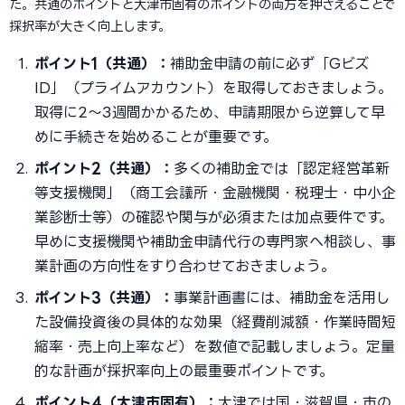
た。共通のポイントと大津市固有のポイントの両方を押さえることで
採択率が大きく向上します。
ポイント1（共通）：
補助金申請の前に必ず「Gビズ
ID」（プライムアカウント）を取得しておきましょう。
取得に2〜3週間かかるため、申請期限から逆算して早
めに手続きを始めることが重要です。
ポイント2（共通）：
多くの補助金では「認定経営革新
等支援機関」（商工会議所・金融機関・税理士・中小企
業診断士等）の確認や関与が必須または加点要件です。
早めに支援機関や補助金申請代行の専門家へ相談し、事
業計画の方向性をすり合わせておきましょう。
ポイント3（共通）：
事業計画書には、補助金を活用し
た設備投資後の具体的な効果（経費削減額・作業時間短
縮率・売上向上率など）を数値で記載しましょう。定量
的な計画が採択率向上の最重要ポイントです。
ポイント4（大津市固有）：
大津では国・滋賀県・市の