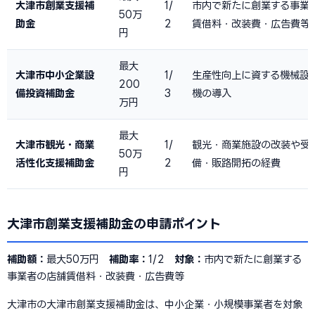
大津市創業支援補
1/
市内で新たに創業する事業
50万
助金
2
賃借料・改装費・広告費等
円
最大
大津市中小企業設
1/
生産性向上に資する機械設
200
備投資補助金
3
機の導入
万円
最大
大津市観光・商業
1/
観光・商業施設の改装や受
50万
活性化支援補助金
2
備・販路開拓の経費
円
大津市創業支援補助金の申請ポイント
補助額：
最大50万円
補助率：
1/2
対象：
市内で新たに創業する
事業者の店舗賃借料・改装費・広告費等
大津市の大津市創業支援補助金は、中小企業・小規模事業者を対象