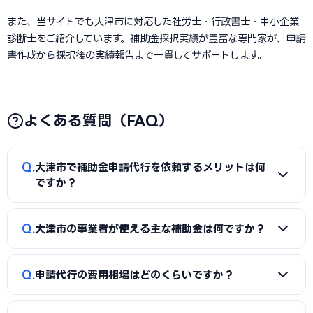
また、当サイトでも大津市に対応した社労士・行政書士・中小企業
診断士をご紹介しています。補助金採択実績が豊富な専門家が、申請
書作成から採択後の実績報告まで一貫してサポートします。
よくある質問（FAQ）
Q
大津市で補助金申請代行を依頼するメリットは何
ですか？
A
補助金は事業計画書の完成度で採択率が大きく変わりま
Q
大津市の事業者が使える主な補助金は何ですか？
す。申請代行を使うことで、加点項目を押さえた計画書の作
成、必要書類の整備、申請システム（電子申請）の操作、採
A
国の「ものづくり補助金」「IT導入補助金」「小規模事
択後の実績報告まで一貫してサポートを受けられます。本業に
Q
申請代行の費用相場はどのくらいですか？
業者持続化補助金」「事業再構築補助金」「中小企業省力化
集中しながら採択の可能性を高められる点が最大のメリット
投資補助金」に加え、大津市独自の補助金・助成金が活用で
です。