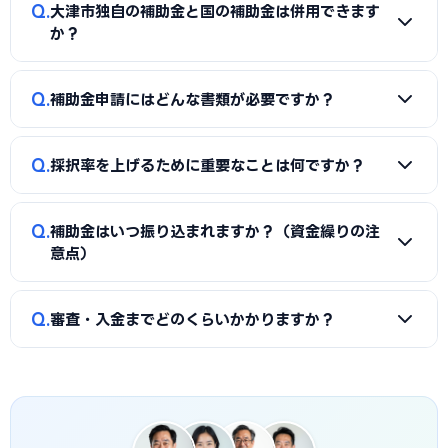
A
一般的に「着手金（無料〜数万円）＋成功報酬（採択額
きます。詳しくは本記事の「大津市独自の補助金制度」「国
Q
大津市独自の補助金と国の補助金は併用できます
の10〜15%程度）」の体系が多く、完全成功報酬型の事務所
の主要補助金」の各セクションをご覧ください。
か？
もあります。補助金の種類や難易度によって異なるため、契
約前に見積もりと報酬条件を必ず確認しましょう。当サイト
A
同一経費への重複申請はできませんが、対象経費を「設備
Q
では大津市に対応した実績豊富な専門家を無料でご紹介して
補助金申請にはどんな書類が必要ですか？
費（国の補助金）」と「付帯工事費・販促費（県・市の補助
います。
金）」のように分けることで、異なる経費項目について両方
A
一般的に、事業計画書、見積書、決算書（直近2期分）、
を活用できるケースがあります。経費按分の計画は事前に専門
Q
採択率を上げるために重要なことは何ですか？
納税証明書、GビズIDなどが必要です。補助金ごとに加点書
家へ確認することをおすすめします。
類（賃上げ表明・事業継続力強化計画の認定等）も求められ
A
①公募要領の加点項目を漏れなく満たすこと、②課題・解
ます。申請代行ではこれらの書類整備と不備チェックを代行
Q
補助金はいつ振り込まれますか？（資金繰りの注
決策・効果を定量的（数値）で示すこと、③事業の革新性と
し、差し戻しによる遅延を防ぎます。
意点）
実現可能性を論理的に記述すること、の3点が重要です。大津
市の地域特性や自社の強みを盛り込んだ計画書ほど高く評価
A
補助金は原則「後払い（精算払い）」です。採択後にいっ
Q
されます。申請代行はこの作り込みを専門的に支援します。
審査・入金までどのくらいかかりますか？
たん自己資金で支払い、実績報告の審査を経てから入金され
ます。発注は交付決定後に行う必要があり、それ以前の支払
A
公募締切から採択発表まで概ね1〜3か月、その後の交付
いは対象外です。つなぎ資金が必要な場合は、融資との併用
決定・事業実施・実績報告を経て入金されるため、申請から
も検討しましょう。
入金まで半年〜1年程度かかるのが一般的です。大津市独自の