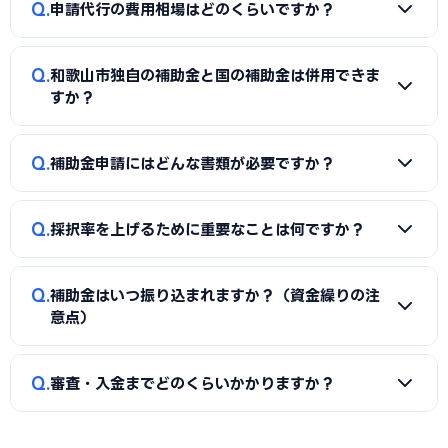
Q
集中しながら採択の可能性を高められる点が最大のメリット
申請代行の費用相場はどのくらいですか？
業者持続化補助金」「事業再構築補助金」「中小企業省力化
です。
投資補助金」に加え、和歌山市独自の補助金・助成金が活用
A
一般的に「着手金（無料〜数万円）＋成功報酬（採択額
できます。詳しくは本記事の「和歌山市独自の補助金制度」
Q
和歌山市独自の補助金と国の補助金は併用できま
の10〜15%程度）」の体系が多く、完全成功報酬型の事務所
「国の主要補助金」の各セクションをご覧ください。
すか？
もあります。補助金の種類や難易度によって異なるため、契
約前に見積もりと報酬条件を必ず確認しましょう。当サイト
A
同一経費への重複申請はできませんが、対象経費を「設備
Q
では和歌山市に対応した実績豊富な専門家を無料でご紹介し
補助金申請にはどんな書類が必要ですか？
費（国の補助金）」と「付帯工事費・販促費（県・市の補助
ています。
金）」のように分けることで、異なる経費項目について両方
A
一般的に、事業計画書、見積書、決算書（直近2期分）、
を活用できるケースがあります。経費按分の計画は事前に専門
Q
採択率を上げるために重要なことは何ですか？
納税証明書、GビズIDなどが必要です。補助金ごとに加点書
家へ確認することをおすすめします。
類（賃上げ表明・事業継続力強化計画の認定等）も求められ
A
①公募要領の加点項目を漏れなく満たすこと、②課題・解
ます。申請代行ではこれらの書類整備と不備チェックを代行
Q
補助金はいつ振り込まれますか？（資金繰りの注
決策・効果を定量的（数値）で示すこと、③事業の革新性と
し、差し戻しによる遅延を防ぎます。
意点）
実現可能性を論理的に記述すること、の3点が重要です。和歌
山市の地域特性や自社の強みを盛り込んだ計画書ほど高く評
A
補助金は原則「後払い（精算払い）」です。採択後にいっ
Q
価されます。申請代行はこの作り込みを専門的に支援します。
審査・入金までどのくらいかかりますか？
たん自己資金で支払い、実績報告の審査を経てから入金され
ます。発注は交付決定後に行う必要があり、それ以前の支払
A
公募締切から採択発表まで概ね1〜3か月、その後の交付
いは対象外です。つなぎ資金が必要な場合は、融資との併用