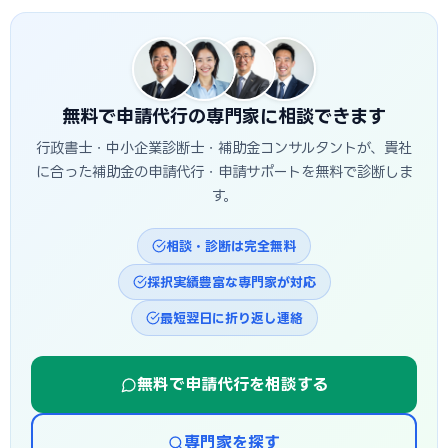
決定・事業実施・実績報告を経て入金されるため、申請から
も検討しましょう。
入金まで半年〜1年程度かかるのが一般的です。和歌山市独自
の補助金は予算上限に達し次第終了する場合があるため、早
めの相談・申請が有利です。
無料で申請代行の専門家に相談できます
行政書士・中小企業診断士・補助金コンサルタントが、貴社
に合った補助金の申請代行・申請サポートを無料で診断しま
す。
相談・診断は完全無料
採択実績豊富な専門家が対応
最短翌日に折り返し連絡
無料で申請代行を相談する
専門家を探す