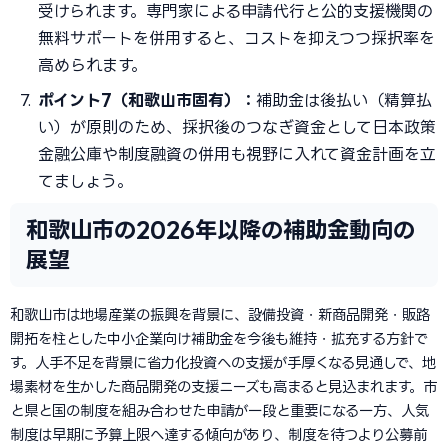
受けられます。専門家による申請代行と公的支援機関の
無料サポートを併用すると、コストを抑えつつ採択率を
高められます。
ポイント7（和歌山市固有）：
補助金は後払い（精算払
い）が原則のため、採択後のつなぎ資金として日本政策
金融公庫や制度融資の併用も視野に入れて資金計画を立
てましょう。
和歌山市の2026年以降の補助金動向の
展望
和歌山市は地場産業の振興を背景に、設備投資・新商品開発・販路
開拓を柱とした中小企業向け補助金を今後も維持・拡充する方針で
す。人手不足を背景に省力化投資への支援が手厚くなる見通しで、地
場素材を生かした商品開発の支援ニーズも高まると見込まれます。市
と県と国の制度を組み合わせた申請が一段と重要になる一方、人気
制度は早期に予算上限へ達する傾向があり、制度を待つより公募前