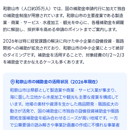
和歌山市（人口約35万人）では、国の補助金申請代行に加えて独自
の補助金制度が用意されています。和歌山市の主要産業である製造
業・商業・サービス・水産加工・観光を中心に、各種補助金を網羅
的に解説し、採択率を高める申請のポイントまでご案内します。
2026年は特に経営課題の解決に向けた中小企業の設備投資・販路
開拓への補助が拡充されており、和歌山市の中小企業にとって絶好
のタイミングです。補助金を活用することで、対象経費の1/2〜2/3
を補助金でまかなえるケースも多くあります。
和歌山市の補助金の活用状況（2026年現在）
和歌山市は県都として製造業や商業・サービス業が集まり、
海に面した立地から水産加工や観光も主要な産業を構成して
います。地場の素材や資源を生かした商品開発・販路拡大の
動きが活発で、国の補助金に市独自の設備投資補助金や販路
開拓支援補助金を組み合わせるニーズが高い地域です。一方
で公募要領の読み解きや事業計画書の作成に不慣れな事業者