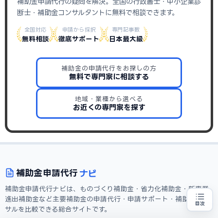
補助金申請代行の疑問を解決。全国の行政書士・中小企業診
断士・補助金コンサルタントに無料で相談できます。
全国対応
申請から採択
専門記事数
無料相談
徹底サポート
日本最大級
補助金の申請代行をお探しの方
無料で専門家に相談する
地域・業種から選べる
お近くの専門家を探す
ナビ
補助金
申請代行
補助金申請代行ナビは、ものづくり補助金・省力化補助金・新事業
進出補助金など主要補助金の申請代行・申請サポート・補助金コン
目次
サルを比較できる総合サイトです。
補助金の申請代行をお探しの方
地域・業種から選べる
専門家に無料相談する
お近くの専門家を探す