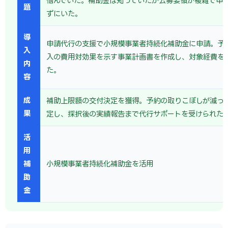
悩んでいた。補助金は知っていたが公募要領が複雑で申
題
ずにいた。
導
申請代行の支援で小規模事業者持続化補助金に申請。予
入
入の費用対効果を示す事業計画書を作成し、対象経費を
内
た。
容
成
補助上限額の交付決定を獲得。予約の取りこぼしが減っ
果
定し、採択後の実績報告まで代行サポートを受けられた
活
用
補
小規模事業者持続化補助金を活用
助
金