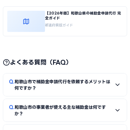
【2026年版】和歌山県の補助金申請代行 完
全ガイド
都道府県版ガイド
よくある質問（FAQ）
Q
和歌山市で補助金申請代行を依頼するメリットは
何ですか？
A
補助金は事業計画書の完成度で採択率が大きく変わりま
Q
和歌山市の事業者が使える主な補助金は何です
す。申請代行を使うことで、加点項目を押さえた計画書の作
か？
成、必要書類の整備、申請システム（電子申請）の操作、採
択後の実績報告まで一貫してサポートを受けられます。本業に
A
国の「ものづくり補助金」「IT導入補助金」「小規模事