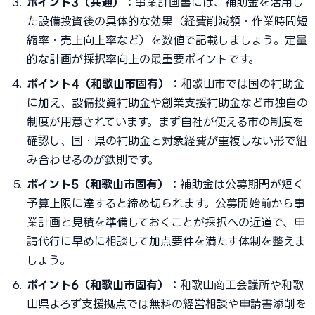
ポイント3（共通）：
事業計画書には、補助金を活用し
た設備投資後の具体的な効果（経費削減額・作業時間短
縮率・売上向上率など）を数値で記載しましょう。定量
的な計画が採択率向上の最重要ポイントです。
ポイント4（和歌山市固有）：
和歌山市では国の補助金
に加え、設備投資補助金や創業支援補助金など市独自の
制度が用意されています。まず自社が使える市の制度を
確認し、国・県の補助金と対象経費が重複しない形で組
み合わせるのが鉄則です。
ポイント5（和歌山市固有）：
補助金は公募期間が短く
予算上限に達すると締め切られます。公募開始前から事
業計画と見積を準備しておくことが採択への近道で、申
請代行に早めに相談して加点要件を満たす体制を整えま
しょう。
ポイント6（和歌山市固有）：
和歌山商工会議所や和歌
山県よろず支援拠点では無料の経営相談や申請書添削を