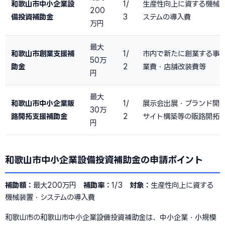
和歌山市中小企業設
1/
生産性向上に資する機械
200
備投資補助金
3
ステムの導入費
万円
最大
和歌山市創業支援補
1/
市内で新たに創業する事
50万
助金
2
業費・店舗改装費等
円
最大
和歌山市中小企業販
1/
展示会出展・ブランド開発
30万
路開拓支援補助金
2
サイト構築等の販路開拓
円
和歌山市中小企業設備投資補助金の申請ポイント
補助額：
最大200万円
補助率：
1/3
対象：
生産性向上に資する
機械装置・システムの導入費
和歌山市の和歌山市中小企業設備投資補助金は、中小企業・小規模