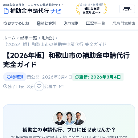
補助金申請代行・コンサルの総合比較サイト
全国対応・無料相談
ナビ
補助金申請
補助金
申請代行
メニュー
徹底サポート
おすすめ比較
補助金別
地域別
記事一覧
専門家検索
ホーム
記事一覧
地域別
【2026年版】和歌山市の補助金申請代行 完全ガイド
【2026年版】和歌山市の補助金申請代行
完全ガイド
地域別
公開: 2026年3月4日
更新: 2026年3月4日
読了目安: 3分
公募中
1
件
補助金の申請代行、プロに任せませんか？
採択実績豊富な行政書士・補助金コンサルタントが無料で診