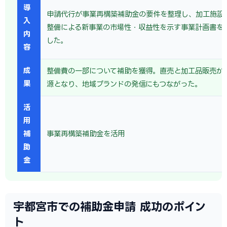
導
申請代行が事業再構築補助金の要件を整理し、加工施設
入
整備による新事業の市場性・収益性を示す事業計画書を
内
した。
容
成
整備費の一部について補助を獲得。直売と加工品販売が
果
源となり、地域ブランドの発信にもつながった。
活
用
補
事業再構築補助金を活用
助
金
宇都宮市での補助金申請 成功のポイン
ト