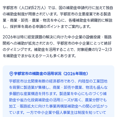
宇都宮市（人口約52万人）では、国の補助金申請代行に加えて独自
の補助金制度が用意されています。宇都宮市の主要産業である製造
業・商業・卸売・農業・物流を中心に、各種補助金を網羅的に解説
し、採択率を高める申請のポイントまでご案内します。
2026年は特に経営課題の解決に向けた中小企業の設備投資・販路
開拓への補助が拡充されており、宇都宮市の中小企業にとって絶好
のタイミングです。補助金を活用することで、対象経費の1/2〜2/3
を補助金でまかなえるケースも多くあります。
宇都宮市の補助金の活用状況（2026年現在）
宇都宮市は北関東有数の経済都市であり、内陸型の工業団地
を背景に製造業が集積し、商業・卸売や農業、物流も盛んな
多層的な産業構造を持ちます。製造業を中心にものづくり補
助金や省力化投資補助金の活用ニーズが高く、農業分野でも
加工・販路拡大に向けた事業再構築補助金への関心が広がっ
ています。一方で中小企業や個人事業主は制度を知っていて