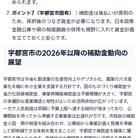
められます。
ポイント7（宇都宮市固有）：
補助金は後払いが原則の
ため、採択後のつなぎ資金が必要になります。日本政策
金融公庫や県の制度融資の併用も視野に入れて資金計画
を立てておくと安心です。
宇都宮市の2026年以降の補助金動向の
展望
宇都宮市は今後も製造業の生産性向上やデジタル化、農業の六次産
業化を軸に中小企業を支援する方針です。国のものづくり補助金や
省力化投資補助金、事業再構築補助金は予算規模が大きく、宇都宮
の多層的な産業構造と相性がよいため活用余地が広がっています。
一方で人気制度は早期に予算上限へ達する傾向が強まっており、公
募開始を待ってから準備する事業者は出遅れがちです。市独自の補助
金と国・県の制度を組み合わせ、公募前から事業計画と見積を準備
して即申請できる体制を整えることが、宇都宮で補助金を確実に獲