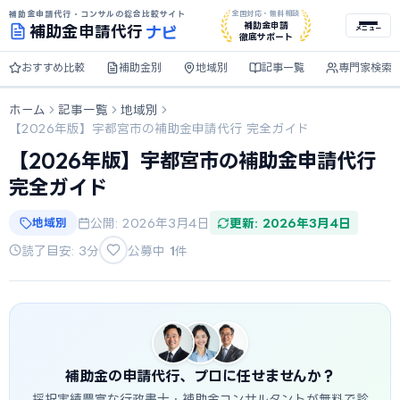
補助金申請代行・コンサルの総合比較サイト
全国対応・無料相談
ナビ
補助金申請
補助金
申請代行
メニュー
徹底サポート
おすすめ比較
補助金別
地域別
記事一覧
専門家検索
ホーム
記事一覧
地域別
【2026年版】宇都宮市の補助金申請代行 完全ガイド
【2026年版】宇都宮市の補助金申請代行
完全ガイド
地域別
公開: 2026年3月4日
更新: 2026年3月4日
読了目安: 3分
公募中
1
件
補助金の申請代行、プロに任せませんか？
採択実績豊富な行政書士・補助金コンサルタントが無料で診