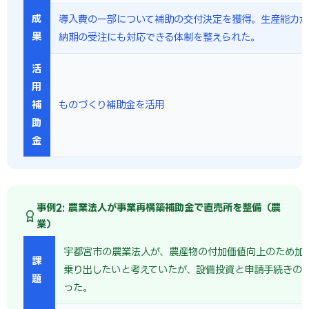
成
導入費の一部について補助の交付決定を獲得。生産能力
果
納期の受注にも対応できる体制を整えられた。
活
用
補
ものづくり補助金を活用
助
金
事例2: 農業法人が事業再構築補助金で直売所を整備（農
業）
宇都宮市の農業法人が、農産物の付加価値向上のため加
課
乗り出したいと考えていたが、設備投資と申請手続きの
題
った。