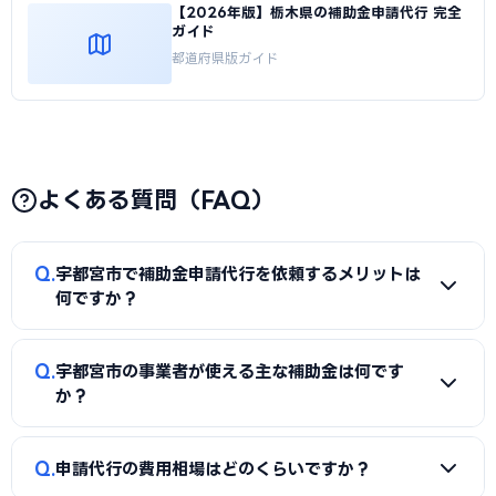
【2026年版】栃木県の補助金申請代行 完全
ガイド
都道府県版ガイド
よくある質問（FAQ）
Q
宇都宮市で補助金申請代行を依頼するメリットは
何ですか？
A
補助金は事業計画書の完成度で採択率が大きく変わりま
Q
宇都宮市の事業者が使える主な補助金は何です
す。申請代行を使うことで、加点項目を押さえた計画書の作
か？
成、必要書類の整備、申請システム（電子申請）の操作、採
択後の実績報告まで一貫してサポートを受けられます。本業に
A
国の「ものづくり補助金」「IT導入補助金」「小規模事
Q
集中しながら採択の可能性を高められる点が最大のメリット
申請代行の費用相場はどのくらいですか？
業者持続化補助金」「事業再構築補助金」「中小企業省力化
です。