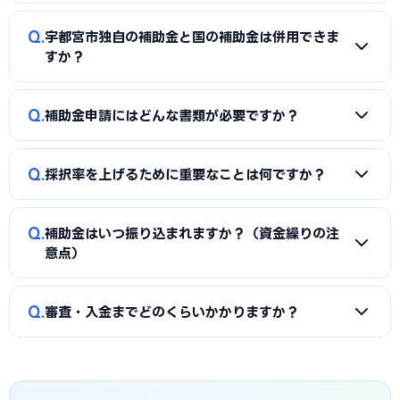
投資補助金」に加え、宇都宮市独自の補助金・助成金が活用
A
一般的に「着手金（無料〜数万円）＋成功報酬（採択額
できます。詳しくは本記事の「宇都宮市独自の補助金制度」
Q
宇都宮市独自の補助金と国の補助金は併用できま
の10〜15%程度）」の体系が多く、完全成功報酬型の事務所
「国の主要補助金」の各セクションをご覧ください。
すか？
もあります。補助金の種類や難易度によって異なるため、契
約前に見積もりと報酬条件を必ず確認しましょう。当サイト
A
同一経費への重複申請はできませんが、対象経費を「設備
Q
では宇都宮市に対応した実績豊富な専門家を無料でご紹介し
補助金申請にはどんな書類が必要ですか？
費（国の補助金）」と「付帯工事費・販促費（県・市の補助
ています。
金）」のように分けることで、異なる経費項目について両方
A
一般的に、事業計画書、見積書、決算書（直近2期分）、
を活用できるケースがあります。経費按分の計画は事前に専門
Q
採択率を上げるために重要なことは何ですか？
納税証明書、GビズIDなどが必要です。補助金ごとに加点書
家へ確認することをおすすめします。
類（賃上げ表明・事業継続力強化計画の認定等）も求められ
A
①公募要領の加点項目を漏れなく満たすこと、②課題・解
ます。申請代行ではこれらの書類整備と不備チェックを代行
Q
補助金はいつ振り込まれますか？（資金繰りの注
決策・効果を定量的（数値）で示すこと、③事業の革新性と
し、差し戻しによる遅延を防ぎます。
意点）
実現可能性を論理的に記述すること、の3点が重要です。宇都
宮市の地域特性や自社の強みを盛り込んだ計画書ほど高く評
A
補助金は原則「後払い（精算払い）」です。採択後にいっ
Q
価されます。申請代行はこの作り込みを専門的に支援します。
審査・入金までどのくらいかかりますか？
たん自己資金で支払い、実績報告の審査を経てから入金され
ます。発注は交付決定後に行う必要があり、それ以前の支払
A
公募締切から採択発表まで概ね1〜3か月、その後の交付
いは対象外です。つなぎ資金が必要な場合は、融資との併用
決定・事業実施・実績報告を経て入金されるため、申請から
も検討しましょう。