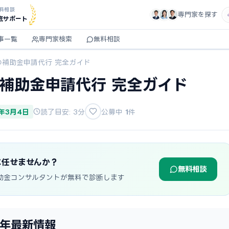
料相談
専門家を探す
底サポート
事一覧
専門家検索
無料相談
の補助金申請代行 完全ガイド
の補助金申請代行 完全ガイド
6年3月4日
読了目安: 3分
公募中
1
件
に任せませんか？
無料相談
助金コンサルタントが無料で診断します
6年最新情報