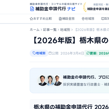
補助金申請代行・コンサルの総合比較サイト
全国対応・無
ナビ
補助金
申請代行
補助金申請を徹
おすすめ比較
補助金別
地域別
記
ホーム
記事一覧
地域別
【2026年版】栃木県
【2026年版】栃木県
地域別
公開: 2026年3月4日
更新: 202
補助金の申請代行、プロ
採択実績豊富な行政書士・補
栃木県の補助金申請代行 202