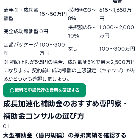
場合
着手金＋成功報
採択額の3〜
615〜1,650万
15〜50万円
酬型
8%
円
採択額の5〜
1,000〜2,000
完全成功報酬型
0円
10%
万円
定額パッケージ
100〜300
なし
100〜300万円
型
万円
※ 補助上限が5億円の場合、成功報酬5%で最大2,500万円
になります。契約前に成功報酬の上限設定（キャップ）があ
るかどうかも確認しましょう。
無料で申請代行の費用を確認する
成長加速化補助金のおすすめ専門家・
補助金コンサルの選び方
01
大型補助金（億円規模）の採択実績を確認する