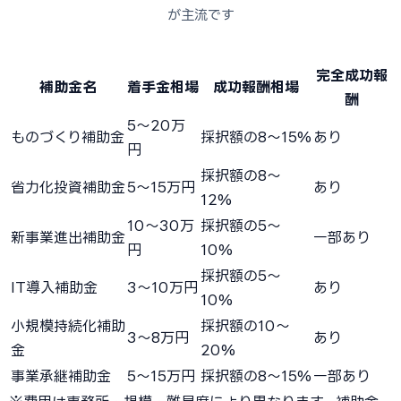
が主流です
完全成功報
補助金名
着手金相場
成功報酬相場
酬
5〜20万
ものづくり補助金
採択額の8〜15%
あり
円
採択額の8〜
省力化投資補助金
5〜15万円
あり
12%
10〜30万
採択額の5〜
新事業進出補助金
一部あり
円
10%
採択額の5〜
IT導入補助金
3〜10万円
あり
10%
小規模持続化補助
採択額の10〜
3〜8万円
あり
金
20%
事業承継補助金
5〜15万円
採択額の8〜15%
一部あり