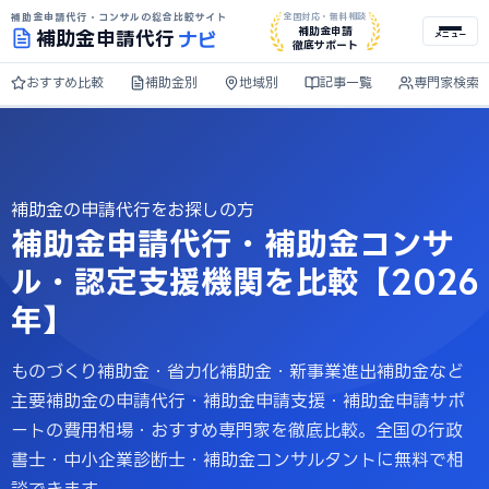
補助金申請代行・コンサルの総合比較サイト
全国対応・無料相談
ナビ
補助金申請
補助金
申請代行
メニュー
徹底サポート
おすすめ比較
補助金別
地域別
記事一覧
専門家検索
補助金の申請代行をお探しの方
補助金申請代行・補助金コンサ
ル・認定支援機関を比較【2026
年】
ものづくり補助金・省力化補助金・新事業進出補助金など
主要補助金の申請代行・補助金申請支援・補助金申請サポ
ートの費用相場・おすすめ専門家を徹底比較。全国の行政
書士・中小企業診断士・補助金コンサルタントに無料で相