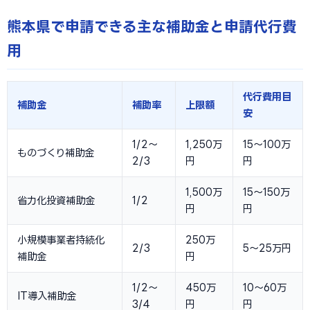
熊本県で申請できる主な補助金と申請代行費
用
代行費用目
補助金
補助率
上限額
安
1/2〜
1,250万
15〜100万
ものづくり補助金
2/3
円
円
1,500万
15〜150万
省力化投資補助金
1/2
円
円
小規模事業者持続化
250万
2/3
5〜25万円
補助金
円
1/2〜
450万
10〜60万
IT導入補助金
3/4
円
円