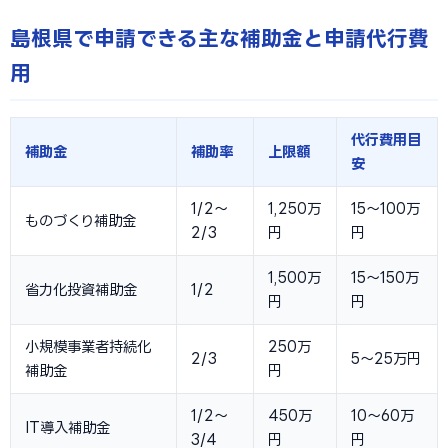
島根県で申請できる主な補助金と申請代行費
用
代行費用目
補助金
補助率
上限額
安
1/2〜
1,250万
15〜100万
ものづくり補助金
2/3
円
円
1,500万
15〜150万
省力化投資補助金
1/2
円
円
小規模事業者持続化
250万
2/3
5〜25万円
補助金
円
1/2〜
450万
10〜60万
IT導入補助金
3/4
円
円