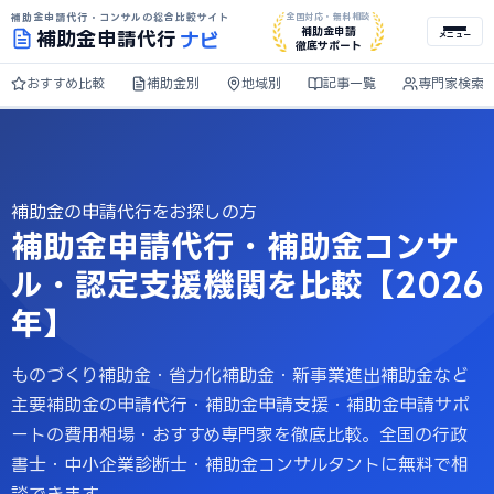
補助金申請代行・コンサルの総合比較サイト
全国対応・無料相談
ナビ
補助金申請
補助金
申請代行
メニュー
徹底サポート
おすすめ比較
補助金別
地域別
記事一覧
専門家検索
補助金の申請代行をお探しの方
補助金申請代行・補助金コンサ
ル・認定支援機関を比較【2026
年】
ものづくり補助金・省力化補助金・新事業進出補助金など
主要補助金の申請代行・補助金申請支援・補助金申請サポ
ートの費用相場・おすすめ専門家を徹底比較。全国の行政
書士・中小企業診断士・補助金コンサルタントに無料で相