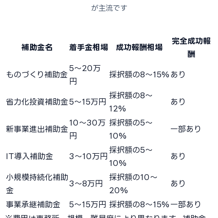
が主流です
完全成功報
補助金名
着手金相場
成功報酬相場
酬
5〜20万
ものづくり補助金
採択額の8〜15%
あり
円
採択額の8〜
省力化投資補助金
5〜15万円
あり
12%
10〜30万
採択額の5〜
新事業進出補助金
一部あり
円
10%
採択額の5〜
IT導入補助金
3〜10万円
あり
10%
小規模持続化補助
採択額の10〜
3〜8万円
あり
金
20%
事業承継補助金
5〜15万円
採択額の8〜15%
一部あり