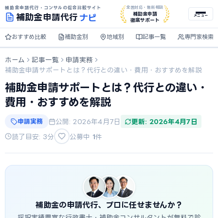
補助金申請代行・コンサルの総合比較サイト
全国対応・無料相談
ナビ
補助金申請
補助金
申請代行
メニュー
徹底サポート
おすすめ比較
補助金別
地域別
記事一覧
専門家検索
ホーム
記事一覧
申請実務
補助金申請サポートとは？代行との違い・費用・おすすめを解説
補助金申請サポートとは？代行との違い・
費用・おすすめを解説
申請実務
公開: 2026年4月7日
更新: 2026年4月7日
読了目安: 3分
公募中
1
件
補助金の申請代行、プロに任せませんか？
採択実績豊富な行政書士・補助金コンサルタントが無料で診