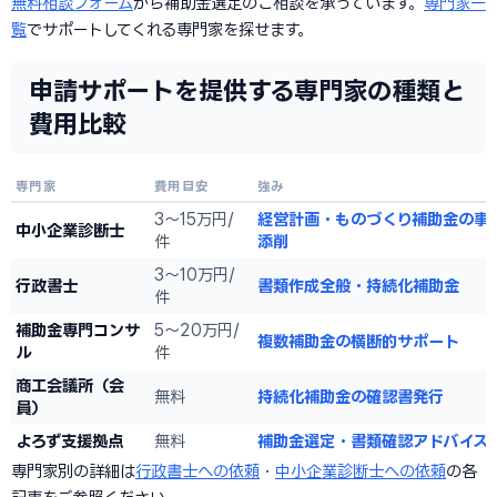
無料相談フォーム
から補助金選定のご相談を承っています。
専門家一
覧
でサポートしてくれる専門家を探せます。
申請サポートを提供する専門家の種類と
費用比較
専門家
費用目安
強み
3〜15万円/
経営計画・ものづくり補助金の事
中小企業診断士
件
添削
3〜10万円/
行政書士
書類作成全般・持続化補助金
件
補助金専門コンサ
5〜20万円/
複数補助金の横断的サポート
ル
件
商工会議所（会
無料
持続化補助金の確認書発行
員）
よろず支援拠点
無料
補助金選定・書類確認アドバイス
専門家別の詳細は
行政書士への依頼
・
中小企業診断士への依頼
の各