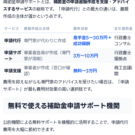
補助金申請サポートとは、
補助金の申請書類作成を支援・アドバイ
スするサービス
の総称です。「申請代行」との最大の違いは、書類
作成の主体が誰かという点です。
サービス
書類作成の主体
費用目安
主な提供者
着手金5〜30万円＋
行政書士
申請代行
専門家が代わりに作成
成功報酬
コンサル
申請サポ
事業者自身が作成（専門
行政書士・
3万〜10万円
ート
家が添削）
援拠点
事業者が作成（窓口が確
商工会議
申請支援
無料〜3万円
認）
関
費用を抑えながらも専門家のアドバイスを受けたい場合は、「申請
サポート」が最も費用対効果の高い選択肢です。
無料で使える補助金申請サポート機関
公的機関による無料サポートを積極的に活用することで、申請代行
費用を大幅に節約できます。