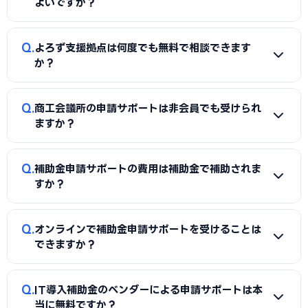
よいですか？
A
費用を抑えたい場合や自社で事業計画をある程度作れる場
Q
よろず支援拠点は何度でも無料で相談できます
合は申請サポート（添削型）が適しています。時間がない・書
か？
類作成が難しい・大型補助金で採択率を上げたい場合は申請
代行を選ぶとよいでしょう。
A
はい、よろず支援拠点は相談回数に制限なく無料で利用で
Q
商工会議所の申請サポートは非会員でも受けられ
きます。ただし申請書類の代理作成は範囲外のため、書類作
ますか？
成の支援については限界があります。
A
相談自体は非会員でも受け付けている商工会議所も多いで
Q
補助金申請サポートの費用は補助金で補助されま
すが、持続化補助金の確認書（様式4）発行は会員（または
すか？
一定の関係がある事業者）が対象です。非会員の場合は入会
を検討するか、行政書士・コンサルに依頼する選択肢があり
A
補助金申請のためのコンサルタント費用は補助金の対象経
Q
ます。
オンラインで補助金申請サポートを受けることは
費外となるのが一般的です。ただし一部の補助金では専門家
できますか？
活用費（経営コンサルタント費等）が対象経費に含まれる場
合があるため、公募要領を確認してください。
A
はい、多くの行政書士・補助金コンサルがオンラインでの
Q
IT導入補助金のベンダーによる申請サポートは本
申請サポートを提供しています。Zoomなどのビデオ通話で書
当に無料ですか？