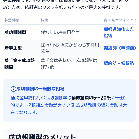
み）ため、依頼者のリスクを抑えられるのが最大の特徴です。
料金体系
特徴
費用発生タイミング
採択通知後または
成功報酬型
採択時のみ費用発生
給後
採択/不採択にかかわらず費用
着手金型
契約時（申請前）
発生
着手金＋成功報
着手金は先払い、成功報酬は
契約時＋採択時
酬型
採択後
成功報酬の一般的な相場
補助金申請代行の成功報酬率は
補助金額の5〜20%
が一般
的です。採択補助金額が大きいほど成功報酬の絶対金額は大
きくなります。
成功報酬型のメリット