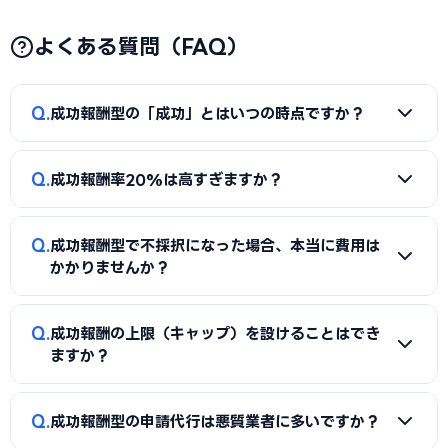
よくある質問（FAQ）
Q
成功報酬型の「成功」とはいつの時点ですか？
A
業者によって定義が異なります。①採択通知の受領時点②
Q
成功報酬率20%は高すぎますか？
補助金の交付決定時点③実際の補助金振込時点の3パターンが
あります。契約書に明確に定義されているか確認し、補助金
A
補助金額が小さい（50〜100万円程度）場合の持続化補
受給前に高額な成功報酬を請求されないよう注意しましょ
Q
成功報酬型で不採択になった場合、本当に費用は
助金等では20%前後もあります。一方、補助金額が500万円
う。
かかりませんか？
を超える大型補助金では成功報酬率10〜15%で十分と言えま
す。補助金額が大きいほど成功報酬率は低く設定するか、上
A
完全成功報酬型であれば不採択時の費用はゼロです。ただ
Q
限（キャップ）を設けることを交渉しましょう。
成功報酬の上限（キャップ）を設けることはでき
し着手金＋成功報酬の混合型では着手金が返金されない場合
ますか？
があります。契約前に不採択時の費用・返金規定を契約書で
確認してください。
A
交渉によって可能です。例えば「成功報酬率10%、ただし
Q
成功報酬型の申請代行は悪質業者に多いですか？
上限100万円」という条件で合意できるケースがあります。補