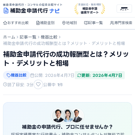
補助金申請代行・コンサルの総合比較サイト
全国対応・無料相談
ナビ
補助金申請
補助金
申請代行
メニュー
徹底サポート
おすすめ比較
補助金別
地域別
記事一覧
専門家検索
ホーム
記事一覧
機器比較
補助金申請代行の成功報酬型とは？メリット・デメリットと相場
補助金申請代行の成功報酬型とは？メリッ
ト・デメリットと相場
機器比較
公開: 2026年4月7日
更新: 2026年4月7日
読了目安: 3分
公募中
1
件
補助金の申請代行、プロに任せませんか？
採択実績豊富な行政書士・補助金コンサルタントが無料で診