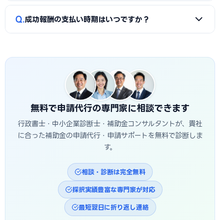
助金額が大きい場合は上限設定の交渉を積極的に行いましょ
A
成功報酬型自体が悪質なわけではありません。ただし「採
う。
Q
成功報酬の支払い時期はいつですか？
択保証」をうたった上で成功報酬型を提示する業者には注意
が必要です。採択保証は不可能であり、実態のない事業計画
A
一般的には採択通知後または補助金受給後に支払います。
書を作成する悪質業者も存在します。業者の選び方は
悪質コ
補助金受給後の場合は、実績報告・確定検査を経て補助金が
ンサルの見分け方
をご参照ください。
振り込まれてから支払う形になります。補助金振込から成功
報酬支払いまでのタイムラグを契約書で確認しておきましょ
う。
無料で申請代行の専門家に相談できます
行政書士・中小企業診断士・補助金コンサルタントが、貴社
に合った補助金の申請代行・申請サポートを無料で診断しま
す。
相談・診断は完全無料
採択実績豊富な専門家が対応
最短翌日に折り返し連絡