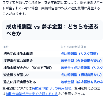
まで全て対応してくれるか」を必ず確認しましょう。採択後のサポー
トが含まれていない場合、実績報告書の作成で追加費用が発生する
ことがあります。
成功報酬型 vs 着手金型：どちらを選ぶ
べきか
条件
おすすめの料金体系
初めての補助金申請
成功報酬型（リスク回避）
採択率が高い補助金
着手金型（合計費用が安い）
補助金額が大きい（500万円超）
着手金＋成功報酬型（リスク
資金繰りが厳しい
成功報酬型（初期費用なし）
過去に採択実績がある
着手金型（成功報酬を払わな
費用全般については
補助金申請代行の費用相場
、費用を抑える方法
は
補助金申請代行を安く依頼する方法
をご参照ください。