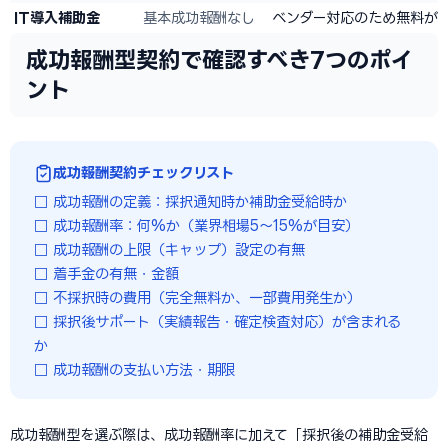
IT導入補助金
基本成功報酬なし
ベンダー対応のため無料が
成功報酬型契約で確認すべき7つのポイ
ント
成功報酬契約チェックリスト
□ 成功報酬の定義：採択通知時か補助金受給時か
□ 成功報酬率：何%か（業界相場5〜15%が目安）
□ 成功報酬の上限（キャップ）設定の有無
□ 着手金の有無・金額
□ 不採択時の費用（完全無料か、一部費用発生か）
□ 採択後サポート（実績報告・確定検査対応）が含まれる
か
□ 成功報酬の支払い方法・期限
成功報酬型を選ぶ際は、成功報酬率に加えて「採択後の補助金受給