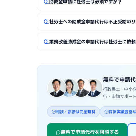
Q
助成金申請に社労士は必須ですか？
が目安です。社労士事務所によっては月額顧問料
A
必須ではありませんが、助成金の要件確認・
Q
社労士への助成金申請代行は不正受給のリ
めての助成金申請や複数の助成金を組み合わせる
A
専門家である社労士に依頼することでむしろ
Q
業務改善助成金の申請代行は社労士に依頼
雇用・訓練等）への関与は、申請者・社労士双
A
業務改善助成金は最低賃金の引上げと生産性
ンサルも関与できますが、最低賃金・就業規則
無料で申請代
行政書士・中小
行・申請サポー
相談・診断は完全無料
採択実績豊富
無料で申請代行を相談する