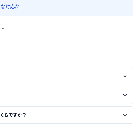
実な対応か
す。
）です。ものづくり補助金・持続化補助金などの補助金（経産省系）
っている場合は申請支援が可能ですが、一般的には行政書士・中小企
系）は財源も仕組みも異なるため、同時に申請することが可能です。
くらですか？
成を受けることは禁止されています。
般的です。助成金額が57万円以上の場合、成功報酬10%で6万円程度