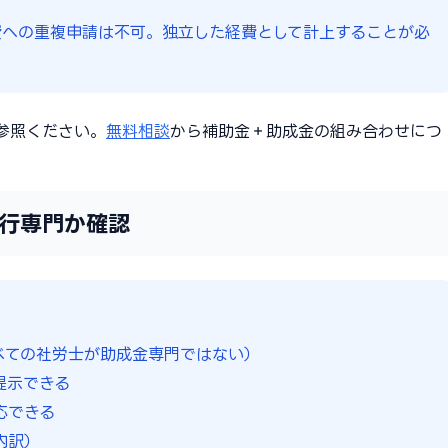
費への重複申請は不可。独立した経費として計上することが必
参照ください。
無料相談
から補助金＋助成金の組み合わせにつ
行専門か確認
べての社労士が助成金専門ではない）
提示できる
応できる
内訳）