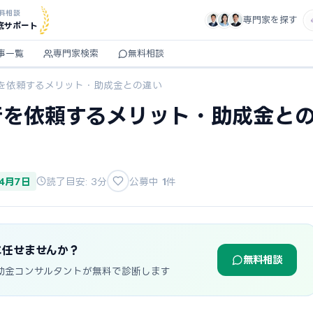
料相談
専門家を探す
底サポート
事一覧
専門家検索
無料相談
を依頼するメリット・助成金との違い
行を依頼するメリット・助成金と
年4月7日
読了目安: 3分
公募中
1
件
に任せませんか？
無料相談
助金コンサルタントが無料で診断します