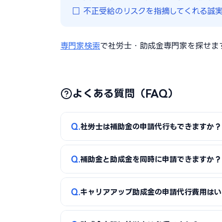
□ 不正受給のリスクを指摘してくれる誠
専門家検索
で社労士・助成金専門家を探せま
よくある質問（FAQ）
Q
社労士は補助金の申請代行もできますか？
A
社労士の本来の専門は助成金（厚生労働省系
Q
補助金と助成金を同時に申請できますか？
については、社労士が認定支援機関の資格を持
業診断士の方が適しています。
A
はい、補助金（経産省系）と助成金（厚労省
Q
キャリアアップ助成金の申請代行費用はい
ただし同一の設備・経費に対して両方の補助・助
A
着手金5〜10万円＋成功報酬10〜20%が一