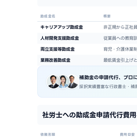
助成金名
概要
キャリアアップ助成金
非正規から正社
人材開発支援助成金
従業員への教育
両立支援等助成金
育児・介護休業
業務改善助成金
最低賃金引上げ
補助金の申請代行、プロ
採択実績豊富な行政書士・補
社労士への助成金申請代行費用
依頼形態
費用目安