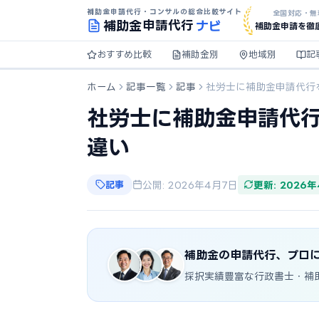
補助金申請代行・コンサルの総合比較サイト
全国対応・無
ナビ
補助金
申請代行
補助金申請を徹
おすすめ比較
補助金別
地域別
記
ホーム
記事一覧
記事
社労士に補助金申請代行
社労士に補助金申請代
違い
記事
公開: 2026年4月7日
更新: 2026
補助金の申請代行、プロ
採択実績豊富な行政書士・補