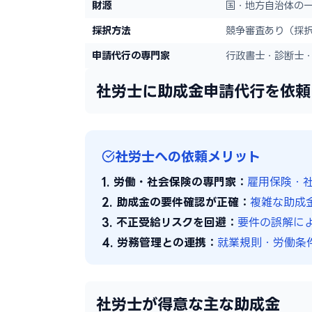
財源
国・地方自治体の
採択方法
競争審査あり（採
申請代行の専門家
行政書士・診断士
社労士に助成金申請代行を依頼
社労士への依頼メリット
1. 労働・社会保険の専門家：
雇用保険・
2. 助成金の要件確認が正確：
複雑な助成
3. 不正受給リスクを回避：
要件の誤解に
4. 労務管理との連携：
就業規則・労働条
社労士が得意な主な助成金