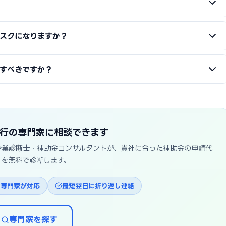
に助成金申請を含めた契約もあります。
書類作成の正確性を高めるために社労士への依頼が有効です。特に初
スクになりますか？
場合は専門家のサポートを推奨します。
不正受給リスクを回避できます。ただし事業実態のない申請（架空の
すべきですか？
方に刑事責任が及ぶ可能性があります。
向上設備の導入が要件です。設備投資の観点から行政書士や補助金コ
の整備が必要なため社労士との連携が最も効果的です。
行の専門家に相談できます
企業診断士・補助金コンサルタントが、貴社に合った補助金の申請代
トを無料で診断します。
な専門家が対応
最短翌日に折り返し連絡
専門家を探す