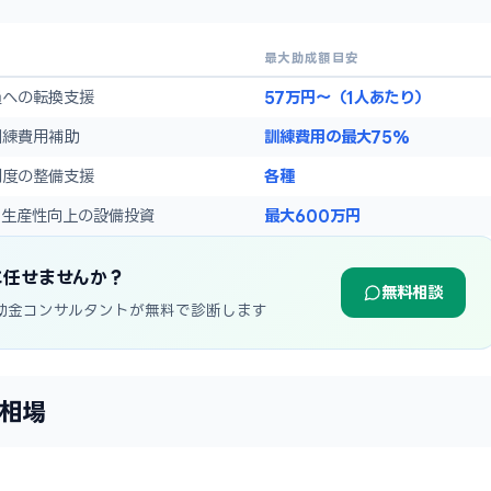
最大助成額目安
員への転換支援
57万円〜（1人あたり）
訓練費用補助
訓練費用の最大75%
制度の整備支援
各種
と生産性向上の設備投資
最大600万円
に任せませんか？
無料相談
助金コンサルタントが無料で診断します
相場