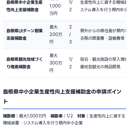
島根県中小企業生産
1/
生産性向上に資する機械装
1,000
性向上支援補助金
2
ステム導入を行う県内中小
万円
最大
2
島根県UIターン創業
県外からの移住者が県内で
200万
/
支援補助金
る際の開業費・設備費等
円
3
最大
島根県観光地域づく
1/
宿泊・観光施設の受入環境
300万
り推進補助金
2
着地型観光の商品開発
円
島根県中小企業生産性向上支援補助金の申請ポイン
ト
補助額：
最大1,000万円
補助率：
1/2
対象：
生産性向上に資する
機械装置・システム導入を行う県内中小企業