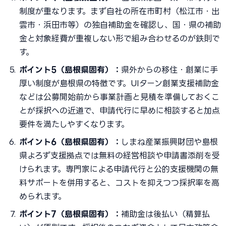
制度が重なります。まず自社の所在市町村（松江市・出
雲市・浜田市等）の独自補助金を確認し、国・県の補助
金と対象経費が重複しない形で組み合わせるのが鉄則で
す。
ポイント5（島根県固有）：
県外からの移住・創業に手
厚い制度が島根県の特徴です。UIターン創業支援補助金
などは公募開始前から事業計画と見積を準備しておくこ
とが採択への近道で、申請代行に早めに相談すると加点
要件を満たしやすくなります。
ポイント6（島根県固有）：
しまね産業振興財団や島根
県よろず支援拠点では無料の経営相談や申請書添削を受
けられます。専門家による申請代行と公的支援機関の無
料サポートを併用すると、コストを抑えつつ採択率を高
められます。
ポイント7（島根県固有）：
補助金は後払い（精算払