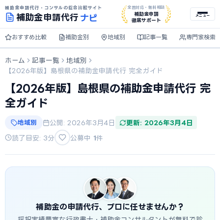
補助金申請代行・コンサルの総合比較サイト
全国対応・無料相談
ナビ
補助金申請
補助金
申請代行
メニュー
徹底サポート
おすすめ比較
補助金別
地域別
記事一覧
専門家検索
ホーム
記事一覧
地域別
【2026年版】島根県の補助金申請代行 完全ガイド
【2026年版】島根県の補助金申請代行 完
全ガイド
地域別
公開: 2026年3月4日
更新: 2026年3月4日
読了目安: 3分
公募中
1
件
補助金の申請代行、プロに任せませんか？
採択実績豊富な行政書士・補助金コンサルタントが無料で診