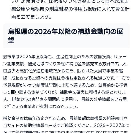
い）が原則です。採択後のつなぎ資金として日本政策金
融公庫や島根県の制度融資の併用も視野に入れて資金計
画を立てましょう。
島根県の2026年以降の補助金動向の展
望
島根県は2026年度以降も、生産性向上のための設備投資、UIター
ン創業支援、観光地域づくりを柱に補助金を拡充する方針です。人
口減少と高齢化が進む地域だからこそ、限られた人員で事業を継
続・成長させる投資への支援は今後も重視される見通しです。一方で
予算規模が小さい制度は早期に上限へ達するため、公募前から準備
して即申請する体制づくりが、補助金を確実に獲得する鍵となりま
す。申請代行の専門家を顧問的に活用し、最新の公募情報をいち早
く押さえる事業者が有利になるでしょう。
補助金制度は毎年改定されるため、最新情報は島根県の相談窓口や
当サイトの補助金情報ページでご確認ください。2026〜2027年に
かけて経営課題の解決に向けた中小企業向けの補助金は全体的に拡