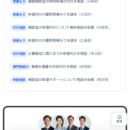
複数補助金の併用申請の代行を相談
（兵庫県）
見積もり
申請代行の費用見積もりを請求
（大阪府）
見積もり
補助金の申請代行について無料相談を依頼
（兵庫県）
代行相談
申請代行の費用見積もりを請求
（広島県）
見積もり
公募締切に間に合うか申請代行を相談
（埼玉県）
代行相談
事業計画書の作成代行を相談
（岐阜県）
専門家紹介
補助金の申請サポートについて相談を依頼
（東京都）
申請相談
目次
補助金の申請代行をお探しの方
地域・業種から選べる
専門家に無料相談する
お近くの専門家を探す