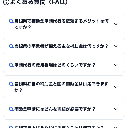
よくある質問（FAQ）
Q
島根県で補助金申請代行を依頼するメリットは何
ですか？
A
補助金は事業計画書の完成度で採択率が大きく変わりま
Q
島根県の事業者が使える主な補助金は何ですか？
す。申請代行を使うことで、加点項目を押さえた計画書の作
成、必要書類の整備、申請システム（電子申請）の操作、採
A
国の「ものづくり補助金」「IT導入補助金」「小規模事
択後の実績報告まで一貫してサポートを受けられます。本業に
Q
申請代行の費用相場はどのくらいですか？
業者持続化補助金」「事業再構築補助金」「中小企業省力化
集中しながら採択の可能性を高められる点が最大のメリット
投資補助金」に加え、島根県独自の補助金・助成金が活用で
です。
A
一般的に「着手金（無料〜数万円）＋成功報酬（採択額
きます。詳しくは本記事の「島根県独自の補助金制度」「国
Q
島根県独自の補助金と国の補助金は併用できます
の10〜15%程度）」の体系が多く、完全成功報酬型の事務所
の主要補助金」の各セクションをご覧ください。
か？
もあります。補助金の種類や難易度によって異なるため、契
約前に見積もりと報酬条件を必ず確認しましょう。当サイト
A
同一経費への重複申請はできませんが、対象経費を「設備
Q
では島根県に対応した実績豊富な専門家を無料でご紹介して
補助金申請にはどんな書類が必要ですか？
費（国の補助金）」と「付帯工事費・販促費（県・市の補助
います。
金）」のように分けることで、異なる経費項目について両方
A
一般的に、事業計画書、見積書、決算書（直近2期分）、
を活用できるケースがあります。経費按分の計画は事前に専門
Q
採択率を上げるために重要なことは何ですか？