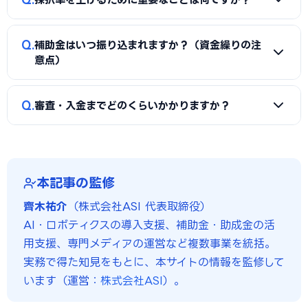
納税証明書、GビズIDなどが必要です。補助金ごとに加点書
家へ確認することをおすすめします。
類（賃上げ表明・事業継続力強化計画の認定等）も求められ
A
①公募要領の加点項目を漏れなく満たすこと、②課題・解
ます。申請代行ではこれらの書類整備と不備チェックを代行
Q
補助金はいつ振り込まれますか？（資金繰りの注
決策・効果を定量的（数値）で示すこと、③事業の革新性と
し、差し戻しによる遅延を防ぎます。
意点）
実現可能性を論理的に記述すること、の3点が重要です。島根
県の地域特性や自社の強みを盛り込んだ計画書ほど高く評価
A
補助金は原則「後払い（精算払い）」です。採択後にいっ
Q
されます。申請代行はこの作り込みを専門的に支援します。
審査・入金までどのくらいかかりますか？
たん自己資金で支払い、実績報告の審査を経てから入金され
ます。発注は交付決定後に行う必要があり、それ以前の支払
A
公募締切から採択発表まで概ね1〜3か月、その後の交付
いは対象外です。つなぎ資金が必要な場合は、融資との併用
決定・事業実施・実績報告を経て入金されるため、申請から
も検討しましょう。
入金まで半年〜1年程度かかるのが一般的です。島根県独自の
本記事の監修
補助金は予算上限に達し次第終了する場合があるため、早め
齊木祐介
（株式会社ASI 代表取締役）
の相談・申請が有利です。
AI・ロボティクスの導入支援、補助金・助成金の活
用支援、専門メディアの運営など複数事業を統括。
実務で得た知見をもとに、本サイトの情報を監修して
います（運営：
株式会社ASI
）。