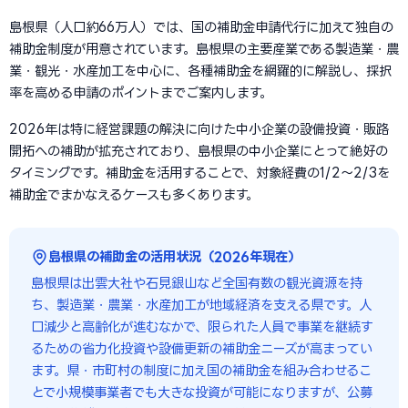
島根県（人口約66万人）では、国の補助金申請代行に加えて独自の
補助金制度が用意されています。島根県の主要産業である製造業・農
業・観光・水産加工を中心に、各種補助金を網羅的に解説し、採択
率を高める申請のポイントまでご案内します。
2026年は特に経営課題の解決に向けた中小企業の設備投資・販路
開拓への補助が拡充されており、島根県の中小企業にとって絶好の
タイミングです。補助金を活用することで、対象経費の1/2〜2/3を
補助金でまかなえるケースも多くあります。
島根県の補助金の活用状況（2026年現在）
島根県は出雲大社や石見銀山など全国有数の観光資源を持
ち、製造業・農業・水産加工が地域経済を支える県です。人
口減少と高齢化が進むなかで、限られた人員で事業を継続す
るための省力化投資や設備更新の補助金ニーズが高まってい
ます。県・市町村の制度に加え国の補助金を組み合わせるこ
とで小規模事業者でも大きな投資が可能になりますが、公募