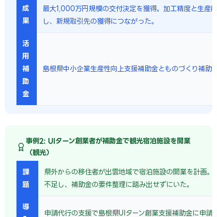
成
最大1,000万円規模の交付決定を獲得。加工精度と生産
果
し、新規取引先の獲得につながった。
活
用
補
島根県中小企業生産性向上支援補助金とものづくり補助
助
金
事例2: UIターン創業者が補助金で観光宿泊施設を開業
（観光）
課
県外からの移住者が出雲地域で宿泊施設の開業を計画。
題
不足し、補助金の要件整理に踏み出せずにいた。
導
申請代行の支援で島根県UIターン創業支援補助金に申請