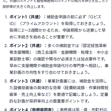
た。共通のポイントと島根県固有のポイントの両方を押さえることで
採択率が大きく向上します。
ポイント1（共通）：
補助金申請の前に必ず「Gビズ
ID」（プライムアカウント）を取得しておきましょう。
取得に2〜3週間かかるため、申請期限から逆算して早
めに手続きを始めることが重要です。
ポイント2（共通）：
多くの補助金では「認定経営革新
等支援機関」（商工会議所・金融機関・税理士・中小企
業診断士等）の確認や関与が必須または加点要件です。
早めに支援機関や補助金申請代行の専門家へ相談し、事
業計画の方向性をすり合わせておきましょう。
ポイント3（共通）：
事業計画書には、補助金を活用し
た設備投資後の具体的な効果（経費削減額・作業時間短
縮率・売上向上率など）を数値で記載しましょう。定量
的な計画が採択率向上の最重要ポイントです。
ポイント4（島根県固有）：
島根県は国・県・市町村の