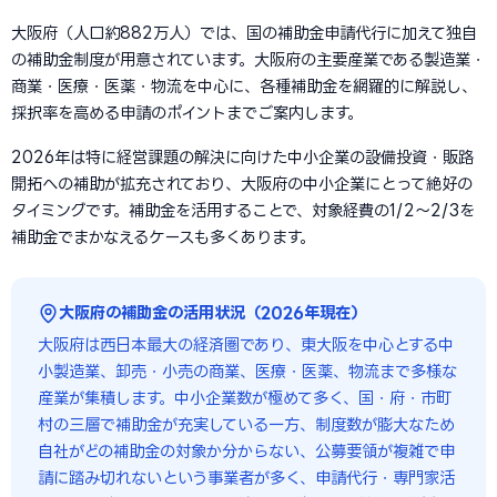
大阪府（人口約882万人）では、国の補助金申請代行に加えて独自
の補助金制度が用意されています。大阪府の主要産業である製造業・
商業・医療・医薬・物流を中心に、各種補助金を網羅的に解説し、
採択率を高める申請のポイントまでご案内します。
2026年は特に経営課題の解決に向けた中小企業の設備投資・販路
開拓への補助が拡充されており、大阪府の中小企業にとって絶好の
タイミングです。補助金を活用することで、対象経費の1/2〜2/3を
補助金でまかなえるケースも多くあります。
大阪府の補助金の活用状況（2026年現在）
大阪府は西日本最大の経済圏であり、東大阪を中心とする中
小製造業、卸売・小売の商業、医療・医薬、物流まで多様な
産業が集積します。中小企業数が極めて多く、国・府・市町
村の三層で補助金が充実している一方、制度数が膨大なため
自社がどの補助金の対象か分からない、公募要領が複雑で申
請に踏み切れないという事業者が多く、申請代行・専門家活