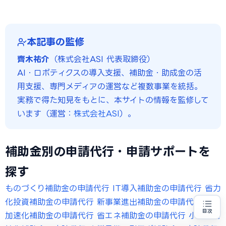
ます。発注は交付決定後に行う必要があり、それ以前の支払
A
公募締切から採択発表まで概ね1〜3か月、その後の交付
いは対象外です。つなぎ資金が必要な場合は、融資との併用
決定・事業実施・実績報告を経て入金されるため、申請から
も検討しましょう。
入金まで半年〜1年程度かかるのが一般的です。大阪府独自の
本記事の監修
補助金は予算上限に達し次第終了する場合があるため、早め
齊木祐介
（株式会社ASI 代表取締役）
の相談・申請が有利です。
AI・ロボティクスの導入支援、補助金・助成金の活
用支援、専門メディアの運営など複数事業を統括。
実務で得た知見をもとに、本サイトの情報を監修して
います（運営：
株式会社ASI
）。
補助金別の申請代行・申請サポートを
探す
ものづくり補助金の申請代行
IT導入補助金の申請代行
省力
化投資補助金の申請代行
新事業進出補助金の申請代行
成長
目次
加速化補助金の申請代行
省エネ補助金の申請代行
小規模持
補助金の申請代行をお探しの方
地域・業種から選べる
専門家に無料相談する
お近くの専門家を探す