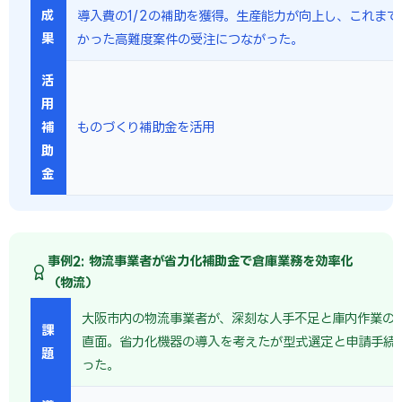
成
導入費の1/2の補助を獲得。生産能力が向上し、これまで
果
かった高難度案件の受注につながった。
活
用
補
ものづくり補助金を活用
助
金
事例2: 物流事業者が省力化補助金で倉庫業務を効率化
（物流）
大阪市内の物流事業者が、深刻な人手不足と庫内作業の
課
直面。省力化機器の導入を考えたが型式選定と申請手続
題
った。