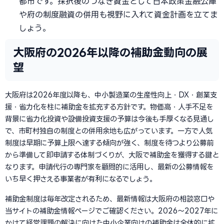
都市です。採択後のつなぎ資金として日本政策金融公庫
や府の制度融資の併用も視野に入れて資金計画を立てま
しょう。
大阪府の2026年以降の補助金動向の展
望
大阪府は2026年度以降も、中小製造業の生産性向上・DX・創業支
援・省力化を柱に補助金を拡充する方針です。物価高・人手不足を
背景に省力化投資や設備投資支援の予算は今後も手厚くなる見通し
で、市町村独自の制度との併用余地も広がっています。一方で人気
制度は早期に予算上限へ達する傾向が強く、制度を待つより公募前
から準備して即申請する体制づくりが、大阪で補助金を獲得する鍵と
なります。申請代行の専門家を顧問的に活用し、最新の公募情報を
いち早く押さえる事業者が有利になるでしょう。
補助金制度は毎年改定されるため、最新情報は大阪府の相談窓口や
当サイトの補助金情報ページでご確認ください。2026〜2027年に
かけて経営課題の解決に向けた中小企業向けの補助金は全体的に拡