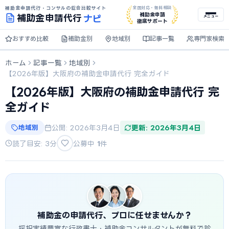
補助金申請代行・コンサルの総合比較サイト
全国対応・無料相談
ナビ
補助金申請
補助金
申請代行
メニュー
徹底サポート
おすすめ比較
補助金別
地域別
記事一覧
専門家検索
ホーム
記事一覧
地域別
【2026年版】大阪府の補助金申請代行 完全ガイド
【2026年版】大阪府の補助金申請代行 完
全ガイド
地域別
公開: 2026年3月4日
更新: 2026年3月4日
読了目安: 3分
公募中
1
件
補助金の申請代行、プロに任せませんか？
採択実績豊富な行政書士・補助金コンサルタントが無料で診