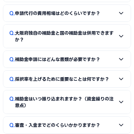
成、必要書類の整備、申請システム（電子申請）の操作、採
A
国の「ものづくり補助金」「IT導入補助金」「小規模事
択後の実績報告まで一貫してサポートを受けられます。本業に
Q
申請代行の費用相場はどのくらいですか？
業者持続化補助金」「事業再構築補助金」「中小企業省力化
集中しながら採択の可能性を高められる点が最大のメリット
投資補助金」に加え、大阪府独自の補助金・助成金が活用で
です。
A
一般的に「着手金（無料〜数万円）＋成功報酬（採択額
きます。詳しくは本記事の「大阪府独自の補助金制度」「国
Q
大阪府独自の補助金と国の補助金は併用できます
の10〜15%程度）」の体系が多く、完全成功報酬型の事務所
の主要補助金」の各セクションをご覧ください。
か？
もあります。補助金の種類や難易度によって異なるため、契
約前に見積もりと報酬条件を必ず確認しましょう。当サイト
A
同一経費への重複申請はできませんが、対象経費を「設備
Q
では大阪府に対応した実績豊富な専門家を無料でご紹介して
補助金申請にはどんな書類が必要ですか？
費（国の補助金）」と「付帯工事費・販促費（県・市の補助
います。
金）」のように分けることで、異なる経費項目について両方
A
一般的に、事業計画書、見積書、決算書（直近2期分）、
を活用できるケースがあります。経費按分の計画は事前に専門
Q
採択率を上げるために重要なことは何ですか？
納税証明書、GビズIDなどが必要です。補助金ごとに加点書
家へ確認することをおすすめします。
類（賃上げ表明・事業継続力強化計画の認定等）も求められ
A
①公募要領の加点項目を漏れなく満たすこと、②課題・解
ます。申請代行ではこれらの書類整備と不備チェックを代行
Q
補助金はいつ振り込まれますか？（資金繰りの注
決策・効果を定量的（数値）で示すこと、③事業の革新性と
し、差し戻しによる遅延を防ぎます。
意点）
実現可能性を論理的に記述すること、の3点が重要です。大阪
府の地域特性や自社の強みを盛り込んだ計画書ほど高く評価
A
補助金は原則「後払い（精算払い）」です。採択後にいっ
Q
されます。申請代行はこの作り込みを専門的に支援します。
審査・入金までどのくらいかかりますか？
たん自己資金で支払い、実績報告の審査を経てから入金され