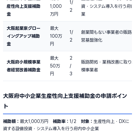
1/
産性向上支援補助
1,000
資・システム導入を行う府
2
金
万円
業
大阪起業家グロー
最大
1/
創業間もない事業者の販路
イングアップ補助
100万
2
営基盤強化
金
円
最大
2
大阪府小規模事業
販路開拓・業務改善に取り
50万
/
者経営改善補助金
模事業者
円
3
大阪府中小企業生産性向上支援補助金の申請ポイン
ト
補助額：
最大1,000万円
補助率：
1/2
対象：
生産性向上・DXに
資する設備投資・システム導入を行う府内中小企業