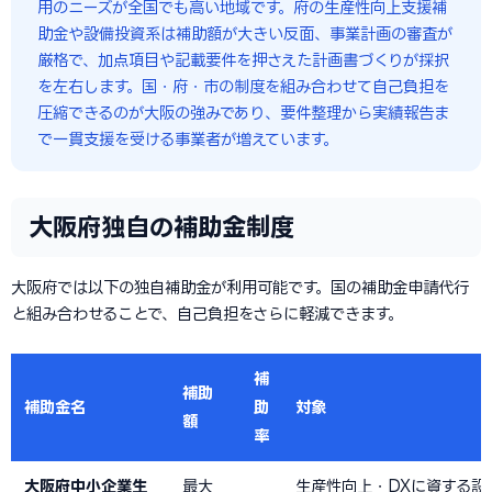
用のニーズが全国でも高い地域です。府の生産性向上支援補
助金や設備投資系は補助額が大きい反面、事業計画の審査が
厳格で、加点項目や記載要件を押さえた計画書づくりが採択
を左右します。国・府・市の制度を組み合わせて自己負担を
圧縮できるのが大阪の強みであり、要件整理から実績報告ま
で一貫支援を受ける事業者が増えています。
大阪府独自の補助金制度
大阪府では以下の独自補助金が利用可能です。国の補助金申請代行
と組み合わせることで、自己負担をさらに軽減できます。
補
補助
補助金名
助
対象
額
率
大阪府中小企業生
最大
生産性向上・DXに資する設