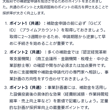
大阪府での補助金申請を成功させるためのポイントをまとめまし
た。共通のポイントと大阪府固有のポイントの両方を押さえることで
採択率が大きく向上します。
ポイント1（共通）：
補助金申請の前に必ず「Gビズ
ID」（プライムアカウント）を取得しておきましょう。
取得に2〜3週間かかるため、申請期限から逆算して早
めに手続きを始めることが重要です。
ポイント2（共通）：
多くの補助金では「認定経営革新
等支援機関」（商工会議所・金融機関・税理士・中小企
業診断士等）の確認や関与が必須または加点要件です。
早めに支援機関や補助金申請代行の専門家へ相談し、事
業計画の方向性をすり合わせておきましょう。
ポイント3（共通）：
事業計画書には、補助金を活用し
た設備投資後の具体的な効果（経費削減額・作業時間短
縮率・売上向上率など）を数値で記載しましょう。定量
的な計画が採択率向上の最重要ポイントです。