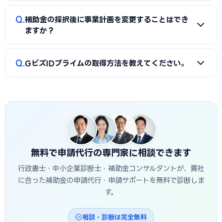
合は、採択後も支援を継続してもらうことを推奨します。
A
補助対象経費が当初申請より少なかった場合、補助金額
Q
補助金の採択後に事業計画を変更することはでき
が比例して減額されます。予定した事業が実施できなかった場
ますか？
合は変更申請を行う必要があります。変更・削減がある場合
は速やかに認定支援機関・事務局に相談してください。
A
軽微な変更は認められる場合がありますが、事業内容・設
Q
GビズIDプライムの取得方法を教えてください。
備内容の大幅変更は「計画変更申請」が必要です。無断変更
は補助金の減額・取消しになる可能性があります。変更が必
A
GビズIDプライムはgBizIDの公式サイトからオンライン
要な場合は速やかに申請代行業者・事務局に相談してくださ
申請します。法人の場合は「登記簿謄本（印鑑証明書含
い。
む）」などの書類が必要で、書類確認後にIDが発行されま
す。取得まで2〜3週間かかるため、公募開始前に申請してお
きましょう。
無料で申請代行の専門家に相談できます
行政書士・中小企業診断士・補助金コンサルタントが、貴社
に合った補助金の申請代行・申請サポートを無料で診断しま
す。
相談・診断は完全無料