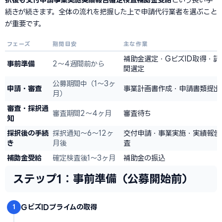
続きが続きます。全体の流れを把握した上で申請代行業者を選ぶこと
が重要です。
フェーズ
期間目安
主な作業
補助金選定・GビズID取得・認
事前準備
2〜4週間前から
関選定
公募期間中（1〜3ヶ
申請・審査
事業計画書作成・申請書類提出
月）
審査・採択通
審査期間2〜4ヶ月
審査待ち
知
採択後の手続
採択通知〜6〜12ヶ
交付申請・事業実施・実績報告
き
月後
査
補助金受給
確定検査後1〜3ヶ月
補助金の振込
ステップ1：事前準備（公募開始前）
GビズIDプライムの取得
1