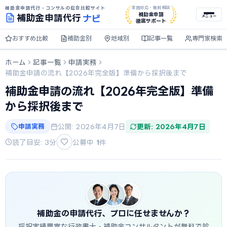
補助金申請代行・コンサルの総合比較サイト
全国対応・無料相談
ナビ
補助金申請
補助金
申請代行
メニュー
徹底サポート
おすすめ比較
補助金別
地域別
記事一覧
専門家検索
ホーム
記事一覧
申請実務
補助金申請の流れ【2026年完全版】準備から採択後まで
補助金申請の流れ【2026年完全版】準備
から採択後まで
申請実務
公開: 2026年4月7日
更新: 2026年4月7日
読了目安: 3分
公募中
1
件
補助金の申請代行、プロに任せませんか？
採択実績豊富な行政書士・補助金コンサルタントが無料で診