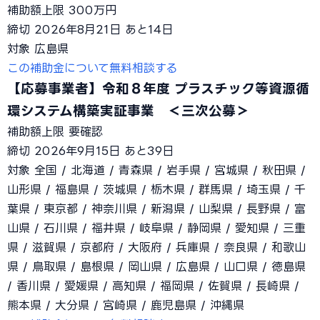
補助額上限
300万円
締切
2026年8月21日
あと14日
対象
広島県
この補助金について無料相談する
【応募事業者】令和８年度 プラスチック等資源循
環システム構築実証事業 ＜三次公募＞
補助額上限
要確認
締切
2026年9月15日
あと39日
対象
全国 / 北海道 / 青森県 / 岩手県 / 宮城県 / 秋田県 /
山形県 / 福島県 / 茨城県 / 栃木県 / 群馬県 / 埼玉県 / 千
葉県 / 東京都 / 神奈川県 / 新潟県 / 山梨県 / 長野県 / 富
山県 / 石川県 / 福井県 / 岐阜県 / 静岡県 / 愛知県 / 三重
県 / 滋賀県 / 京都府 / 大阪府 / 兵庫県 / 奈良県 / 和歌山
県 / 鳥取県 / 島根県 / 岡山県 / 広島県 / 山口県 / 徳島県
/ 香川県 / 愛媛県 / 高知県 / 福岡県 / 佐賀県 / 長崎県 /
熊本県 / 大分県 / 宮崎県 / 鹿児島県 / 沖縄県