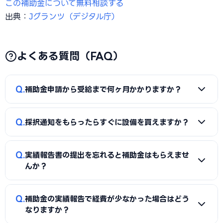
この補助金について無料相談する
出典：
Jグランツ（デジタル庁）
よくある質問（FAQ）
Q
補助金申請から受給まで何ヶ月かかりますか？
A
申請から補助金受給まで、早くても8〜12ヶ月、長い場合
Q
採択通知をもらったらすぐに設備を買えますか？
は18〜24ヶ月かかることがあります。補助金は「後払い」の
仕組みのため、事業を自己資金で先行実施する必要がありま
A
いいえ。採択通知後、「交付申請」を行い「交付決定通
す。資金計画を立てる際にこのタイムラグを考慮してくださ
Q
実績報告書の提出を忘れると補助金はもらえませ
知」を受けてから初めて設備購入・経費支払いができます。
い。
んか？
採択通知だけでは設備購入できません。交付決定前の購入は
補助対象外になります。
A
実績報告書を期限内に提出しない場合、補助金が受給でき
Q
補助金の実績報告で経費が少なかった場合はどう
なくなります。実績報告書の提出期限は厳守が必要です。申請
なりますか？
代行業者が実績報告書の作成・提出をサポートしてくれる場