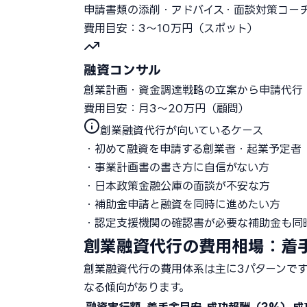
申請書類の添削・アドバイス・面談対策コー
費用目安：3〜10万円（スポット）
融資コンサル
創業計画・資金調達戦略の立案から申請代行
費用目安：月3〜20万円（顧問）
創業融資代行が向いているケース
・初めて融資を申請する創業者・起業予定者
・事業計画書の書き方に自信がない方
・日本政策金融公庫の面談が不安な方
・補助金申請と融資を同時に進めたい方
・認定支援機関の確認書が必要な補助金も同
創業融資代行の費用相場：着
創業融資代行の費用体系は主に3パターンで
なる傾向があります。