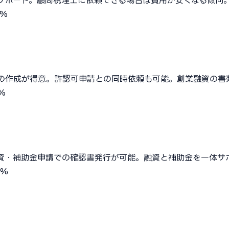
サポート。顧問税理士に依頼できる場合は費用が安くなる傾向
4%
の作成が得意。許認可申請との同時依頼も可能。創業融資の書
%
資・補助金申請での確認書発行が可能。融資と補助金を一体サ
5%