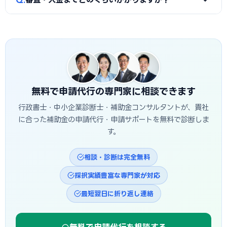
たん自己資金で支払い、実績報告の審査を経てから入金され
ます。発注は交付決定後に行う必要があり、それ以前の支払
A
公募締切から採択発表まで概ね1〜3か月、その後の交付
いは対象外です。つなぎ資金が必要な場合は、融資との併用
決定・事業実施・実績報告を経て入金されるため、申請から
も検討しましょう。
入金まで半年〜1年程度かかるのが一般的です。八王子市独自
の補助金は予算上限に達し次第終了する場合があるため、早
めの相談・申請が有利です。
無料で申請代行の専門家に相談できます
行政書士・中小企業診断士・補助金コンサルタントが、貴社
に合った補助金の申請代行・申請サポートを無料で診断しま
す。
相談・診断は完全無料
採択実績豊富な専門家が対応
最短翌日に折り返し連絡