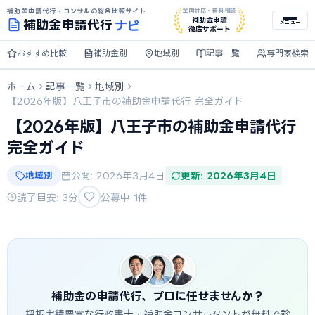
補助金申請代行・コンサルの総合比較サイト
全国対応・無料相談
ナビ
補助金申請
補助金
申請代行
メニュー
徹底サポート
おすすめ比較
補助金別
地域別
記事一覧
専門家検索
ホーム
記事一覧
地域別
【2026年版】八王子市の補助金申請代行 完全ガイド
【2026年版】八王子市の補助金申請代行
完全ガイド
地域別
公開: 2026年3月4日
更新: 2026年3月4日
読了目安: 3分
公募中
1
件
補助金の申請代行、プロに任せませんか？
採択実績豊富な行政書士・補助金コンサルタントが無料で診