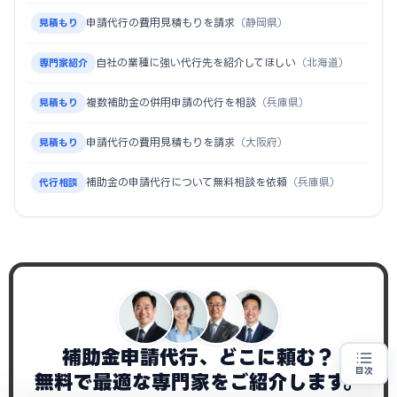
申請代行の費用見積もりを請求
（静岡県）
見積もり
自社の業種に強い代行先を紹介してほしい
（北海道）
専門家紹介
複数補助金の併用申請の代行を相談
（兵庫県）
見積もり
申請代行の費用見積もりを請求
（大阪府）
見積もり
補助金の申請代行について無料相談を依頼
（兵庫県）
代行相談
補助金申請代行、どこに頼む？
目次
無料で最適な専門家をご紹介します。
補助金の申請代行をお探しの方
地域・業種から選べる
専門家に無料相談する
お近くの専門家を探す