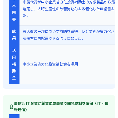
申請代行が中小企業省力化投資補助金の対象製品から最
入
選定し、人時生産性の改善見込みを数値化した申請書を
内
た。
容
成
導入費の一部について補助を獲得。レジ業務が省力化され
果
を接客に再配置できるようになった。
活
用
補
中小企業省力化投資補助金を活用
助
金
事例2: IT企業が創業助成事業で開発体制を確保（IT・情
報通信）