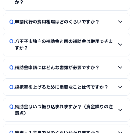
す。申請代行を使うことで、加点項目を押さえた計画書の作
か？
成、必要書類の整備、申請システム（電子申請）の操作、採
択後の実績報告まで一貫してサポートを受けられます。本業に
A
国の「ものづくり補助金」「IT導入補助金」「小規模事
Q
集中しながら採択の可能性を高められる点が最大のメリット
申請代行の費用相場はどのくらいですか？
業者持続化補助金」「事業再構築補助金」「中小企業省力化
です。
投資補助金」に加え、八王子市独自の補助金・助成金が活用
A
一般的に「着手金（無料〜数万円）＋成功報酬（採択額
できます。詳しくは本記事の「八王子市独自の補助金制度」
Q
八王子市独自の補助金と国の補助金は併用できま
の10〜15%程度）」の体系が多く、完全成功報酬型の事務所
「国の主要補助金」の各セクションをご覧ください。
すか？
もあります。補助金の種類や難易度によって異なるため、契
約前に見積もりと報酬条件を必ず確認しましょう。当サイト
A
同一経費への重複申請はできませんが、対象経費を「設備
Q
では八王子市に対応した実績豊富な専門家を無料でご紹介し
補助金申請にはどんな書類が必要ですか？
費（国の補助金）」と「付帯工事費・販促費（県・市の補助
ています。
金）」のように分けることで、異なる経費項目について両方
A
一般的に、事業計画書、見積書、決算書（直近2期分）、
を活用できるケースがあります。経費按分の計画は事前に専門
Q
採択率を上げるために重要なことは何ですか？
納税証明書、GビズIDなどが必要です。補助金ごとに加点書
家へ確認することをおすすめします。
類（賃上げ表明・事業継続力強化計画の認定等）も求められ
A
①公募要領の加点項目を漏れなく満たすこと、②課題・解
ます。申請代行ではこれらの書類整備と不備チェックを代行
Q
補助金はいつ振り込まれますか？（資金繰りの注
決策・効果を定量的（数値）で示すこと、③事業の革新性と
し、差し戻しによる遅延を防ぎます。
意点）
実現可能性を論理的に記述すること、の3点が重要です。八王
子市の地域特性や自社の強みを盛り込んだ計画書ほど高く評
A
補助金は原則「後払い（精算払い）」です。採択後にいっ
Q
価されます。申請代行はこの作り込みを専門的に支援します。
審査・入金までどのくらいかかりますか？