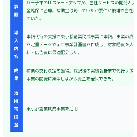
八王子市のITスタートアップが、自社サービスの開発と人
課
金確保に苦慮。補助金は知っていたが要件が複雑で自社
題
ていた。
導
申請代行の支援で東京都創業助成事業に申請。事業の成
入
を定量データで示す事業計画書を作成し、対象経費を人
内
料・広告費に最適配分した。
容
成
補助の交付決定を獲得。採択後の実績報告まで代行サポー
果
本業の開発に集中しながら資金を確保できた。
活
用
補
東京都創業助成事業を活用
助
金