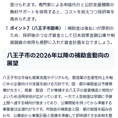
受けられます。専門家による申請代行と公的支援機関の
無料サポートを併用すると、コストを抑えつつ採択率を
高められます。
ポイント7（八王子市固有）：
補助金は後払いが原則の
ため、採択後のつなぎ資金として日本政策金融公庫や制
度融資の併用も視野に入れて資金計画を立てましょう。
八王子市の2026年以降の補助金動向の
展望
八王子市は今後も創業支援やデジタル化、製造業の生産性向上を軸
に中小企業向けの支援を続ける方針です。国・都の補助金は予算規
模が大きく、商業・製造・ITが集積する八王子の産業構造と相性が
よいため活用余地が広がっています。一方で人気制度は早期に予算
上限へ達する傾向が強まっており、公募開始を待ってから準備する
事業者は出遅れがちです。市独自の補助金と国・都の制度を組み合
わせ、公募前から事業計画と見積を準備して即申請できる体制を整