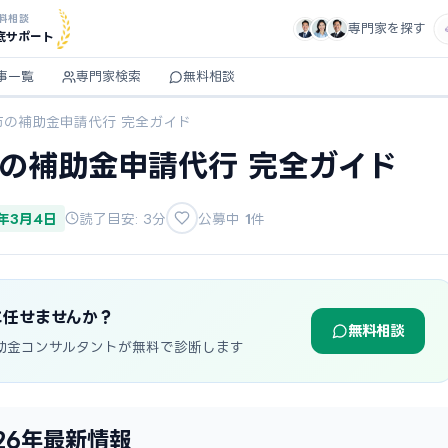
料相談
専門家を探す
底サポート
事一覧
専門家検索
無料相談
市の補助金申請代行 完全ガイド
市の補助金申請代行 完全ガイド
6年3月4日
読了目安: 3分
公募中
1
件
に任せませんか？
無料相談
助金コンサルタントが無料で診断します
26年最新情報