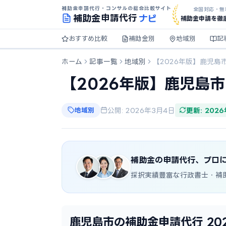
補助金申請代行・コンサルの総合比較サイト
全国対応・無
ナビ
補助金
申請代行
補助金申請を徹
おすすめ比較
補助金別
地域別
記
ホーム
記事一覧
地域別
【2026年版】鹿児島
【2026年版】鹿児島
地域別
公開: 2026年3月4日
更新: 202
補助金の申請代行、プロ
採択実績豊富な行政書士・補
鹿児島市の補助金申請代行 20