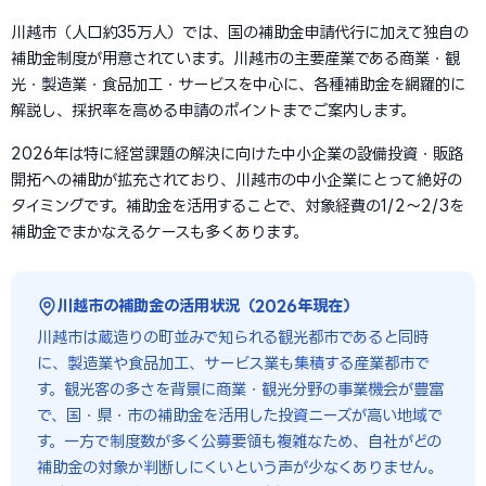
川越市（人口約35万人）では、国の補助金申請代行に加えて独自の
補助金制度が用意されています。川越市の主要産業である商業・観
光・製造業・食品加工・サービスを中心に、各種補助金を網羅的に
解説し、採択率を高める申請のポイントまでご案内します。
2026年は特に経営課題の解決に向けた中小企業の設備投資・販路
開拓への補助が拡充されており、川越市の中小企業にとって絶好の
タイミングです。補助金を活用することで、対象経費の1/2〜2/3を
補助金でまかなえるケースも多くあります。
川越市の補助金の活用状況（2026年現在）
川越市は蔵造りの町並みで知られる観光都市であると同時
に、製造業や食品加工、サービス業も集積する産業都市で
す。観光客の多さを背景に商業・観光分野の事業機会が豊富
で、国・県・市の補助金を活用した投資ニーズが高い地域で
す。一方で制度数が多く公募要領も複雑なため、自社がどの
補助金の対象か判断しにくいという声が少なくありません。