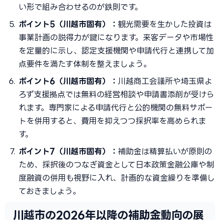
い形で組み合わせるのが鉄則です。
ポイント5（川越市固有）：
観光需要を生かした投資は
事業計画の説得力が鍵になります。来客データや市場性
を定量的に示し、認定支援機関や申請代行と連携して加
点要件を満たす体制を整えましょう。
ポイント6（川越市固有）：
川越商工会議所や埼玉県よ
ろず支援拠点では無料の経営相談や申請書添削が受けら
れます。専門家による申請代行と公的機関の無料サポー
トを併用すると、費用を抑えつつ採択率を高められま
す。
ポイント7（川越市固有）：
補助金は精算払いが原則の
ため、採択後のつなぎ資金として日本政策金融公庫や制
度融資の併用も視野に入れ、計画的な資金繰りを準備し
ておきましょう。
川越市の2026年以降の補助金動向の展