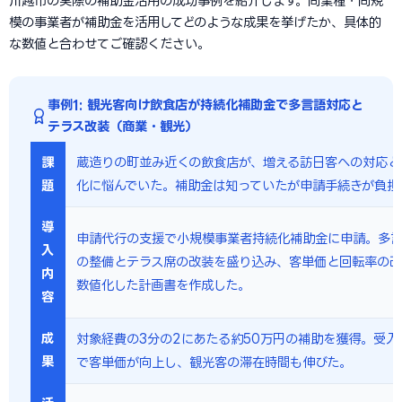
川越市の実際の補助金活用の成功事例を紹介します。同業種・同規
模の事業者が補助金を活用してどのような成果を挙げたか、具体的
な数値と合わせてご確認ください。
事例1: 観光客向け飲食店が持続化補助金で多言語対応と
テラス改装（商業・観光）
課
蔵造りの町並み近くの飲食店が、増える訪日客への対応と
題
化に悩んでいた。補助金は知っていたが申請手続きが負担
導
申請代行の支援で小規模事業者持続化補助金に申請。多
入
の整備とテラス席の改装を盛り込み、客単価と回転率の
内
数値化した計画書を作成した。
容
成
対象経費の3分の2にあたる約50万円の補助を獲得。受入
果
で客単価が向上し、観光客の滞在時間も伸びた。