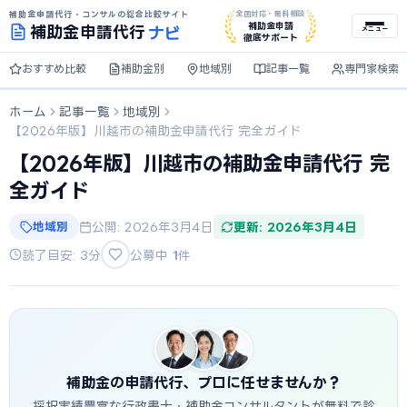
補助金申請代行・コンサルの総合比較サイト
全国対応・無料相談
ナビ
補助金申請
補助金
申請代行
メニュー
徹底サポート
おすすめ比較
補助金別
地域別
記事一覧
専門家検索
ホーム
記事一覧
地域別
【2026年版】川越市の補助金申請代行 完全ガイド
【2026年版】川越市の補助金申請代行 完
全ガイド
地域別
公開: 2026年3月4日
更新: 2026年3月4日
読了目安: 3分
公募中
1
件
補助金の申請代行、プロに任せませんか？
採択実績豊富な行政書士・補助金コンサルタントが無料で診