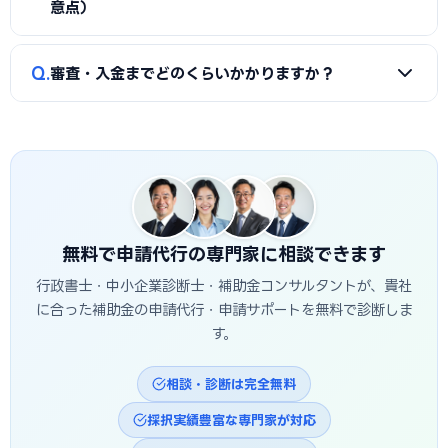
決策・効果を定量的（数値）で示すこと、③事業の革新性と
し、差し戻しによる遅延を防ぎます。
意点）
実現可能性を論理的に記述すること、の3点が重要です。川越
市の地域特性や自社の強みを盛り込んだ計画書ほど高く評価
A
補助金は原則「後払い（精算払い）」です。採択後にいっ
Q
されます。申請代行はこの作り込みを専門的に支援します。
審査・入金までどのくらいかかりますか？
たん自己資金で支払い、実績報告の審査を経てから入金され
ます。発注は交付決定後に行う必要があり、それ以前の支払
A
公募締切から採択発表まで概ね1〜3か月、その後の交付
いは対象外です。つなぎ資金が必要な場合は、融資との併用
決定・事業実施・実績報告を経て入金されるため、申請から
も検討しましょう。
入金まで半年〜1年程度かかるのが一般的です。川越市独自の
補助金は予算上限に達し次第終了する場合があるため、早め
の相談・申請が有利です。
無料で申請代行の専門家に相談できます
行政書士・中小企業診断士・補助金コンサルタントが、貴社
に合った補助金の申請代行・申請サポートを無料で診断しま
す。
相談・診断は完全無料
採択実績豊富な専門家が対応