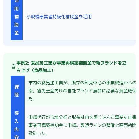
活
用
補
小規模事業者持続化補助金を活用
助
金
事例2: 食品加工業が事業再構築補助金で新ブランドを立
ち上げ（食品加工）
市内の食品加工業が、既存の卸売中心の事業構造からの
課
索。観光土産向けの自社ブランド展開に必要な資金確保
題
た。
導
申請代行が市場分析と収益計画を盛り込んだ事業計画書
入
事業再構築補助金に申請。製造ラインの整備と直売所開
内
設計した。
容