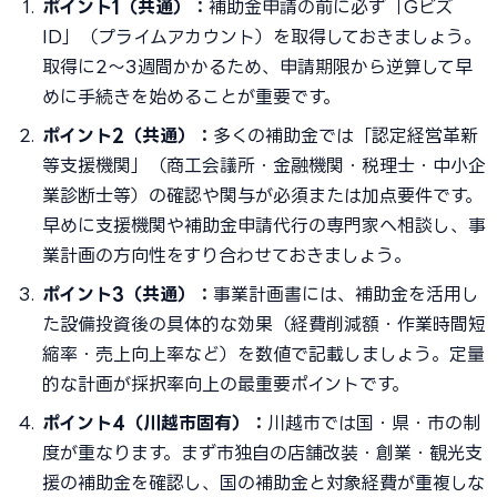
ポイント1（共通）：
補助金申請の前に必ず「Gビズ
ID」（プライムアカウント）を取得しておきましょう。
取得に2〜3週間かかるため、申請期限から逆算して早
めに手続きを始めることが重要です。
ポイント2（共通）：
多くの補助金では「認定経営革新
等支援機関」（商工会議所・金融機関・税理士・中小企
業診断士等）の確認や関与が必須または加点要件です。
早めに支援機関や補助金申請代行の専門家へ相談し、事
業計画の方向性をすり合わせておきましょう。
ポイント3（共通）：
事業計画書には、補助金を活用し
た設備投資後の具体的な効果（経費削減額・作業時間短
縮率・売上向上率など）を数値で記載しましょう。定量
的な計画が採択率向上の最重要ポイントです。
ポイント4（川越市固有）：
川越市では国・県・市の制
度が重なります。まず市独自の店舗改装・創業・観光支
援の補助金を確認し、国の補助金と対象経費が重複しな