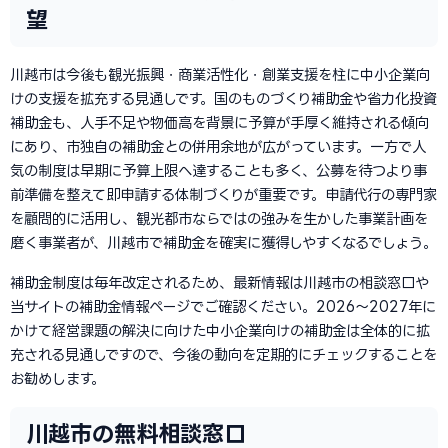
望
川越市は今後も観光振興・商業活性化・創業支援を柱に中小企業向
けの支援を拡充する見通しです。国のものづくり補助金や省力化投資
補助金も、人手不足や物価高を背景に予算が手厚く維持される傾向
にあり、市独自の補助金との併用余地が広がっています。一方で人
気の制度は早期に予算上限へ達することも多く、公募を待つより事
前準備を整えて即申請する体制づくりが重要です。申請代行の専門家
を顧問的に活用し、観光都市ならではの強みを生かした事業計画を
磨く事業者が、川越市で補助金を確実に獲得しやすくなるでしょう。
補助金制度は毎年改定されるため、最新情報は川越市の相談窓口や
当サイトの補助金情報ページでご確認ください。2026〜2027年に
かけて経営課題の解決に向けた中小企業向けの補助金は全体的に拡
充される見通しですので、今後の動向を定期的にチェックすることを
お勧めします。
川越市の無料相談窓口