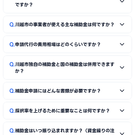
ですか？
A
補助金は事業計画書の完成度で採択率が大きく変わりま
Q
川越市の事業者が使える主な補助金は何ですか？
す。申請代行を使うことで、加点項目を押さえた計画書の作
成、必要書類の整備、申請システム（電子申請）の操作、採
A
国の「ものづくり補助金」「IT導入補助金」「小規模事
択後の実績報告まで一貫してサポートを受けられます。本業に
Q
申請代行の費用相場はどのくらいですか？
業者持続化補助金」「事業再構築補助金」「中小企業省力化
集中しながら採択の可能性を高められる点が最大のメリット
投資補助金」に加え、川越市独自の補助金・助成金が活用で
です。
A
一般的に「着手金（無料〜数万円）＋成功報酬（採択額
きます。詳しくは本記事の「川越市独自の補助金制度」「国
Q
川越市独自の補助金と国の補助金は併用できます
の10〜15%程度）」の体系が多く、完全成功報酬型の事務所
の主要補助金」の各セクションをご覧ください。
か？
もあります。補助金の種類や難易度によって異なるため、契
約前に見積もりと報酬条件を必ず確認しましょう。当サイト
A
同一経費への重複申請はできませんが、対象経費を「設備
Q
では川越市に対応した実績豊富な専門家を無料でご紹介して
補助金申請にはどんな書類が必要ですか？
費（国の補助金）」と「付帯工事費・販促費（県・市の補助
います。
金）」のように分けることで、異なる経費項目について両方
A
一般的に、事業計画書、見積書、決算書（直近2期分）、
を活用できるケースがあります。経費按分の計画は事前に専門
Q
採択率を上げるために重要なことは何ですか？
納税証明書、GビズIDなどが必要です。補助金ごとに加点書
家へ確認することをおすすめします。
類（賃上げ表明・事業継続力強化計画の認定等）も求められ
A
①公募要領の加点項目を漏れなく満たすこと、②課題・解
ます。申請代行ではこれらの書類整備と不備チェックを代行
Q
補助金はいつ振り込まれますか？（資金繰りの注