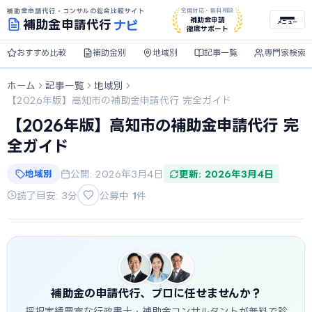
補助金申請代行・コンサルの総合比較サイト
全国対応・無料相談
ナビ
補助金申請
補助金
申請代行
メニュー
徹底サポート
おすすめ比較
補助金別
地域別
記事一覧
専門家検索
ホーム
記事一覧
地域別
【2026年版】高知市の補助金申請代行 完全ガイド
【2026年版】高知市の補助金申請代行 完
全ガイド
地域別
公開: 2026年3月4日
更新: 2026年3月4日
読了目安: 3分
公募中
1
件
補助金の申請代行、プロに任せませんか？
採択実績豊富な行政書士・補助金コンサルタントが無料で診