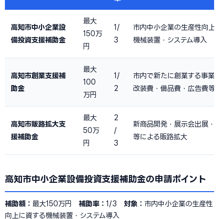
最大
高知市中小企業設
1/
市内中小企業の生産性向上
150万
備投資支援補助金
3
機械装置・システム導入
円
最大
高知市創業支援補
1/
市内で新たに創業する事業
100
助金
2
改装費・備品費・広告費等
万円
最大
2
高知市販路拡大支
新商品開発・展示会出展・
50万
/
援補助金
等による販路拡大
円
3
高知市中小企業設備投資支援補助金の申請ポイント
補助額：
最大150万円
補助率：
1/3
対象：
市内中小企業の生産性
向上に資する機械装置・システム導入