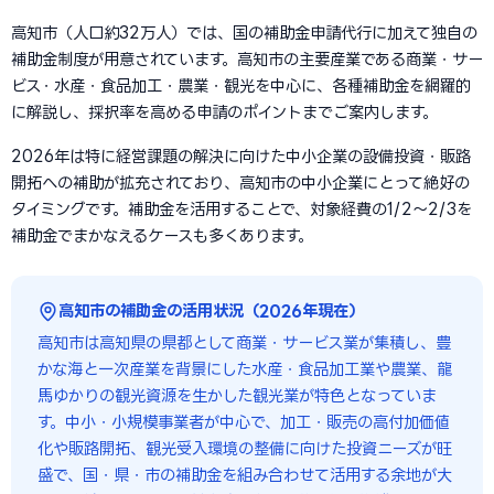
高知市（人口約32万人）では、国の補助金申請代行に加えて独自の
補助金制度が用意されています。高知市の主要産業である商業・サー
ビス・水産・食品加工・農業・観光を中心に、各種補助金を網羅的
に解説し、採択率を高める申請のポイントまでご案内します。
2026年は特に経営課題の解決に向けた中小企業の設備投資・販路
開拓への補助が拡充されており、高知市の中小企業にとって絶好の
タイミングです。補助金を活用することで、対象経費の1/2〜2/3を
補助金でまかなえるケースも多くあります。
高知市の補助金の活用状況（2026年現在）
高知市は高知県の県都として商業・サービス業が集積し、豊
かな海と一次産業を背景にした水産・食品加工業や農業、龍
馬ゆかりの観光資源を生かした観光業が特色となっていま
す。中小・小規模事業者が中心で、加工・販売の高付加価値
化や販路開拓、観光受入環境の整備に向けた投資ニーズが旺
盛で、国・県・市の補助金を組み合わせて活用する余地が大