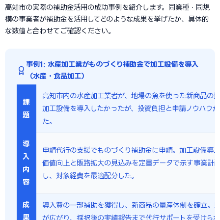
高知市の実際の補助金活用の成功事例を紹介します。同業種・同規
模の事業者が補助金を活用してどのような成果を挙げたか、具体的
な数値と合わせてご確認ください。
事例1: 水産加工業がものづくり補助金で加工設備を導入
（水産・食品加工）
高知市内の水産加工業者が、地場の魚を使った新商品の
課
加工設備を導入したかったが、投資負担と申請ノウハウが
題
た。
導
申請代行の支援でものづくり補助金に申請。加工設備導
入
価値向上と販路拡大の見込みを定量データで示す事業計
内
し、対象経費を最適配分した。
容
成
導入費の一部補助を獲得し、新商品の量産体制を確立。
果
が広がり、採択後の実績報告まで代行サポートを受けら