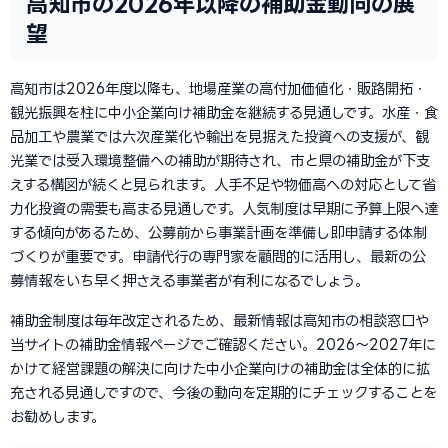
高知市の2026年以降の補助金動向の展
望
高知市は2026年度以降も、地場産業の高付加価値化・販路開拓・
観光振興を柱に中小企業向け補助金を継続する見通しです。水産・食
品加工や農業では六次産業化や輸出を見据えた投資への支援が、観
光業では受入環境整備への補助が期待され、市と県の補助金が下支
えする構図が続くと見られます。人手不足や物価高への対応として省
力化投資の需要も高まる見通しです。人気制度は早期に予算上限へ達
する傾向があるため、公募前から事業計画を準備し即申請する体制
づくりが重要です。申請代行の専門家を顧問的に活用し、最新の公
募情報をいち早く押さえる事業者が有利になるでしょう。
補助金制度は毎年改定されるため、最新情報は高知市の相談窓口や
当サイトの補助金情報ページでご確認ください。2026〜2027年に
かけて経営課題の解決に向けた中小企業向けの補助金は全体的に拡
充される見通しですので、今後の動向を定期的にチェックすることを
お勧めします。