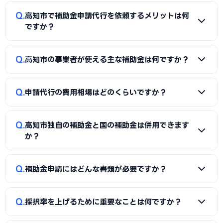
Q
高知市で補助金申請代行を依頼するメリットは何
ですか？
A
補助金は事業計画書の完成度で採択率が大きく変わりま
Q
高知市の事業者が使える主な補助金は何ですか？
す。申請代行を使うことで、加点項目を押さえた計画書の作
成、必要書類の整備、申請システム（電子申請）の操作、採
A
国の「ものづくり補助金」「IT導入補助金」「小規模事
択後の実績報告まで一貫してサポートを受けられます。本業に
Q
申請代行の費用相場はどのくらいですか？
業者持続化補助金」「事業再構築補助金」「中小企業省力化
集中しながら採択の可能性を高められる点が最大のメリット
投資補助金」に加え、高知市独自の補助金・助成金が活用で
です。
A
一般的に「着手金（無料〜数万円）＋成功報酬（採択額
きます。詳しくは本記事の「高知市独自の補助金制度」「国
Q
高知市独自の補助金と国の補助金は併用できます
の10〜15%程度）」の体系が多く、完全成功報酬型の事務所
の主要補助金」の各セクションをご覧ください。
か？
もあります。補助金の種類や難易度によって異なるため、契
約前に見積もりと報酬条件を必ず確認しましょう。当サイト
A
同一経費への重複申請はできませんが、対象経費を「設備
Q
では高知市に対応した実績豊富な専門家を無料でご紹介して
補助金申請にはどんな書類が必要ですか？
費（国の補助金）」と「付帯工事費・販促費（県・市の補助
います。
金）」のように分けることで、異なる経費項目について両方
A
一般的に、事業計画書、見積書、決算書（直近2期分）、
を活用できるケースがあります。経費按分の計画は事前に専門
Q
採択率を上げるために重要なことは何ですか？
納税証明書、GビズIDなどが必要です。補助金ごとに加点書
家へ確認することをおすすめします。
類（賃上げ表明・事業継続力強化計画の認定等）も求められ