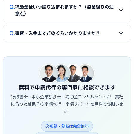
A
①公募要領の加点項目を漏れなく満たすこと、②課題・解
ます。申請代行ではこれらの書類整備と不備チェックを代行
Q
補助金はいつ振り込まれますか？（資金繰りの注
決策・効果を定量的（数値）で示すこと、③事業の革新性と
し、差し戻しによる遅延を防ぎます。
意点）
実現可能性を論理的に記述すること、の3点が重要です。高知
市の地域特性や自社の強みを盛り込んだ計画書ほど高く評価
A
補助金は原則「後払い（精算払い）」です。採択後にいっ
Q
されます。申請代行はこの作り込みを専門的に支援します。
審査・入金までどのくらいかかりますか？
たん自己資金で支払い、実績報告の審査を経てから入金され
ます。発注は交付決定後に行う必要があり、それ以前の支払
A
公募締切から採択発表まで概ね1〜3か月、その後の交付
いは対象外です。つなぎ資金が必要な場合は、融資との併用
決定・事業実施・実績報告を経て入金されるため、申請から
も検討しましょう。
入金まで半年〜1年程度かかるのが一般的です。高知市独自の
補助金は予算上限に達し次第終了する場合があるため、早め
の相談・申請が有利です。
無料で申請代行の専門家に相談できます
行政書士・中小企業診断士・補助金コンサルタントが、貴社
に合った補助金の申請代行・申請サポートを無料で診断しま
す。
相談・診断は完全無料