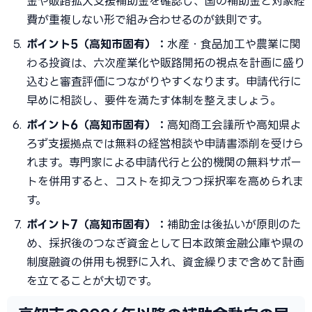
金や販路拡大支援補助金を確認し、国の補助金と対象経
費が重複しない形で組み合わせるのが鉄則です。
ポイント5（高知市固有）：
水産・食品加工や農業に関
わる投資は、六次産業化や販路開拓の視点を計画に盛り
込むと審査評価につながりやすくなります。申請代行に
早めに相談し、要件を満たす体制を整えましょう。
ポイント6（高知市固有）：
高知商工会議所や高知県よ
ろず支援拠点では無料の経営相談や申請書添削を受けら
れます。専門家による申請代行と公的機関の無料サポー
トを併用すると、コストを抑えつつ採択率を高められま
す。
ポイント7（高知市固有）：
補助金は後払いが原則のた
め、採択後のつなぎ資金として日本政策金融公庫や県の
制度融資の併用も視野に入れ、資金繰りまで含めて計画
を立てることが大切です。