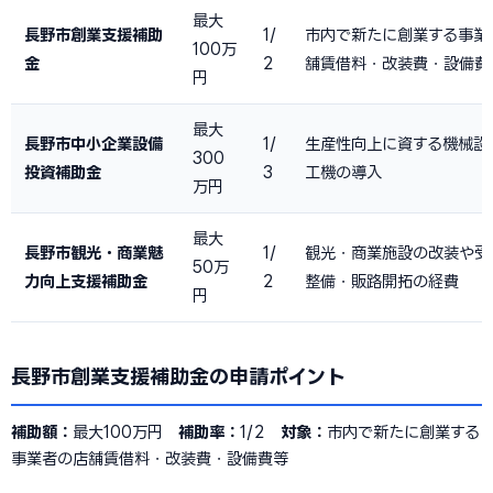
最大
長野市創業支援補助
1/
市内で新たに創業する事業
100万
金
2
舗賃借料・改装費・設備費
円
最大
長野市中小企業設備
1/
生産性向上に資する機械設
300
投資補助金
3
工機の導入
万円
最大
長野市観光・商業魅
1/
観光・商業施設の改装や受
50万
力向上支援補助金
2
整備・販路開拓の経費
円
長野市創業支援補助金の申請ポイント
補助額：
最大100万円
補助率：
1/2
対象：
市内で新たに創業する
事業者の店舗賃借料・改装費・設備費等