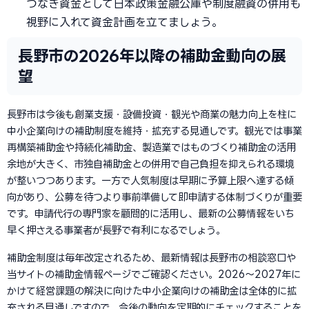
つなぎ資金として日本政策金融公庫や制度融資の併用も
視野に入れて資金計画を立てましょう。
長野市の2026年以降の補助金動向の展
望
長野市は今後も創業支援・設備投資・観光や商業の魅力向上を柱に
中小企業向けの補助制度を維持・拡充する見通しです。観光では事業
再構築補助金や持続化補助金、製造業ではものづくり補助金の活用
余地が大きく、市独自補助金との併用で自己負担を抑えられる環境
が整いつつあります。一方で人気制度は早期に予算上限へ達する傾
向があり、公募を待つより事前準備して即申請する体制づくりが重要
です。申請代行の専門家を顧問的に活用し、最新の公募情報をいち
早く押さえる事業者が長野で有利になるでしょう。
補助金制度は毎年改定されるため、最新情報は長野市の相談窓口や
当サイトの補助金情報ページでご確認ください。2026〜2027年に
かけて経営課題の解決に向けた中小企業向けの補助金は全体的に拡
充される見通しですので、今後の動向を定期的にチェックすることを