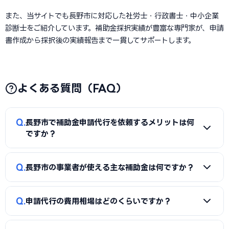
また、当サイトでも長野市に対応した社労士・行政書士・中小企業
診断士をご紹介しています。補助金採択実績が豊富な専門家が、申請
書作成から採択後の実績報告まで一貫してサポートします。
よくある質問（FAQ）
Q
長野市で補助金申請代行を依頼するメリットは何
ですか？
A
補助金は事業計画書の完成度で採択率が大きく変わりま
Q
長野市の事業者が使える主な補助金は何ですか？
す。申請代行を使うことで、加点項目を押さえた計画書の作
成、必要書類の整備、申請システム（電子申請）の操作、採
A
国の「ものづくり補助金」「IT導入補助金」「小規模事
択後の実績報告まで一貫してサポートを受けられます。本業に
Q
申請代行の費用相場はどのくらいですか？
業者持続化補助金」「事業再構築補助金」「中小企業省力化
集中しながら採択の可能性を高められる点が最大のメリット
投資補助金」に加え、長野市独自の補助金・助成金が活用で
です。