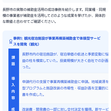
長野市の実際の補助金活用の成功事例を紹介します。同業種・同規
模の事業者が補助金を活用してどのような成果を挙げたか、具体的
な数値と合わせてご確認ください。
事例1: 観光宿泊施設が事業再構築補助金で体験型サービ
スを開発（観光）
長野市内の宿泊施設が、宿泊単価の低迷と季節変動に悩
課
益の柱を模索していた。投資規模が大きく自社での計画
題
った。
導
申請代行の支援で事業再構築補助金に申請。地域資源を
入
型プログラムと施設改装の市場性・収益計画を定量的に
内
書を作成した。
容
成
改装費・開発費の一部に対し交付決定を獲得。新サービ