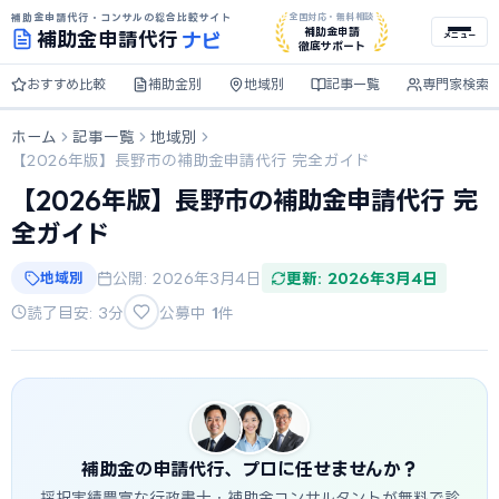
補助金申請代行・コンサルの総合比較サイト
全国対応・無料相談
ナビ
補助金申請
補助金
申請代行
メニュー
徹底サポート
おすすめ比較
補助金別
地域別
記事一覧
専門家検索
ホーム
記事一覧
地域別
【2026年版】長野市の補助金申請代行 完全ガイド
【2026年版】長野市の補助金申請代行 完
全ガイド
地域別
公開: 2026年3月4日
更新: 2026年3月4日
読了目安: 3分
公募中
1
件
補助金の申請代行、プロに任せませんか？
採択実績豊富な行政書士・補助金コンサルタントが無料で診