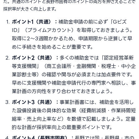
た。共通のポイントと長野市固有のポイントの両方を押さえることで
採択率が大きく向上します。
ポイント1（共通）：
補助金申請の前に必ず「Gビズ
ID」（プライムアカウント）を取得しておきましょう。
取得に2〜3週間かかるため、申請期限から逆算して早
めに手続きを始めることが重要です。
ポイント2（共通）：
多くの補助金では「認定経営革新
等支援機関」（商工会議所・金融機関・税理士・中小企
業診断士等）の確認や関与が必須または加点要件です。
早めに支援機関や補助金申請代行の専門家へ相談し、事
業計画の方向性をすり合わせておきましょう。
ポイント3（共通）：
事業計画書には、補助金を活用し
た設備投資後の具体的な効果（経費削減額・作業時間短
縮率・売上向上率など）を数値で記載しましょう。定量
的な計画が採択率向上の最重要ポイントです。
ポイント4（長野市固有）：
長野では国・長野県・市の