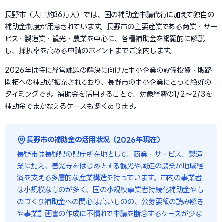
長野市（人口約36万人）では、国の補助金申請代行に加えて独自の
補助金制度が用意されています。長野市の主要産業である商業・サー
ビス・製造業・観光・農業を中心に、各種補助金を網羅的に解説
し、採択率を高める申請のポイントまでご案内します。
2026年は特に経営課題の解決に向けた中小企業の設備投資・販路
開拓への補助が拡充されており、長野市の中小企業にとって絶好の
タイミングです。補助金を活用することで、対象経費の1/2〜2/3を
補助金でまかなえるケースも多くあります。
長野市の補助金の活用状況（2026年現在）
長野市は長野県の県庁所在地として、商業・サービス、製造
業に加え、善光寺をはじめとする観光や周辺の農業が地域経
済を支える多層的な産業構造を持っています。市内の事業者
は小規模なものが多く、国の小規模事業者持続化補助金やも
のづくり補助金への関心は高いものの、公募要領の読み解き
や事業計画書の作成に不慣れで申請を断念するケースが少な