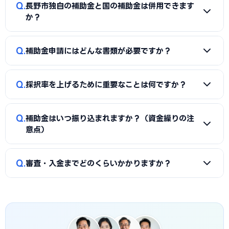
A
一般的に「着手金（無料〜数万円）＋成功報酬（採択額
きます。詳しくは本記事の「長野市独自の補助金制度」「国
Q
長野市独自の補助金と国の補助金は併用できます
の10〜15%程度）」の体系が多く、完全成功報酬型の事務所
の主要補助金」の各セクションをご覧ください。
か？
もあります。補助金の種類や難易度によって異なるため、契
約前に見積もりと報酬条件を必ず確認しましょう。当サイト
A
同一経費への重複申請はできませんが、対象経費を「設備
Q
では長野市に対応した実績豊富な専門家を無料でご紹介して
補助金申請にはどんな書類が必要ですか？
費（国の補助金）」と「付帯工事費・販促費（県・市の補助
います。
金）」のように分けることで、異なる経費項目について両方
A
一般的に、事業計画書、見積書、決算書（直近2期分）、
を活用できるケースがあります。経費按分の計画は事前に専門
Q
採択率を上げるために重要なことは何ですか？
納税証明書、GビズIDなどが必要です。補助金ごとに加点書
家へ確認することをおすすめします。
類（賃上げ表明・事業継続力強化計画の認定等）も求められ
A
①公募要領の加点項目を漏れなく満たすこと、②課題・解
ます。申請代行ではこれらの書類整備と不備チェックを代行
Q
補助金はいつ振り込まれますか？（資金繰りの注
決策・効果を定量的（数値）で示すこと、③事業の革新性と
し、差し戻しによる遅延を防ぎます。
意点）
実現可能性を論理的に記述すること、の3点が重要です。長野
市の地域特性や自社の強みを盛り込んだ計画書ほど高く評価
A
補助金は原則「後払い（精算払い）」です。採択後にいっ
Q
されます。申請代行はこの作り込みを専門的に支援します。
審査・入金までどのくらいかかりますか？
たん自己資金で支払い、実績報告の審査を経てから入金され
ます。発注は交付決定後に行う必要があり、それ以前の支払
A
公募締切から採択発表まで概ね1〜3か月、その後の交付
いは対象外です。つなぎ資金が必要な場合は、融資との併用
決定・事業実施・実績報告を経て入金されるため、申請から
も検討しましょう。
入金まで半年〜1年程度かかるのが一般的です。長野市独自の