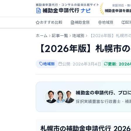
補助金申請代行・コンサルの総合比較サイト
全国対応・無
ナビ
補助金
申請代行
補助金申請を徹
おすすめ比較
補助金別
地域別
記
ホーム
記事一覧
地域別
【2026年版】札幌市
【2026年版】札幌市
地域別
公開: 2026年3月4日
更新: 202
補助金の申請代行、プロ
採択実績豊富な行政書士・補
札幌市の補助金申請代行 202