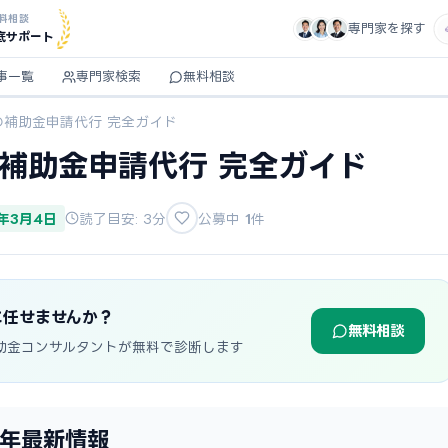
料相談
専門家を探す
底サポート
事一覧
専門家検索
無料相談
の補助金申請代行 完全ガイド
の補助金申請代行 完全ガイド
6年3月4日
読了目安: 3分
公募中
1
件
に任せませんか？
無料相談
助金コンサルタントが無料で診断します
6年最新情報