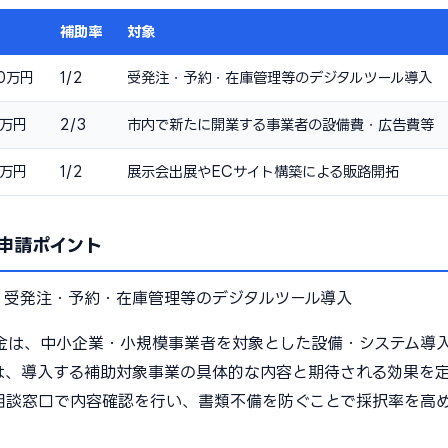
補助率
対象
0万円
1/2
受発注・予約・在庫管理等のデジタルツール導入
0万円
2/3
市内で新たに開業する事業者の設備費・広告費等
0万円
1/2
展示会出展やECサイト構築による販路開拓
申請ポイント
：
受発注・予約・在庫管理等のデジタルツール導入
金は、中小企業・小規模事業者を対象とした設備・システム導
は、導入する補助対象事業の具体的な内容と期待される効果を
相談窓口で内容確認を行い、書類不備を防ぐことで採択率を高