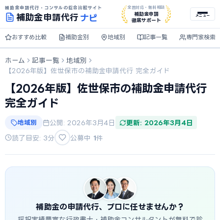
補助金申請代行・コンサルの総合比較サイト
全国対応・無料相談
ナビ
補助金申請
補助金
申請代行
メニュー
徹底サポート
おすすめ比較
補助金別
地域別
記事一覧
専門家検索
ホーム
記事一覧
地域別
【2026年版】佐世保市の補助金申請代行 完全ガイド
【2026年版】佐世保市の補助金申請代行
完全ガイド
地域別
公開: 2026年3月4日
更新: 2026年3月4日
読了目安: 3分
公募中
1
件
補助金の申請代行、プロに任せませんか？
採択実績豊富な行政書士・補助金コンサルタントが無料で診