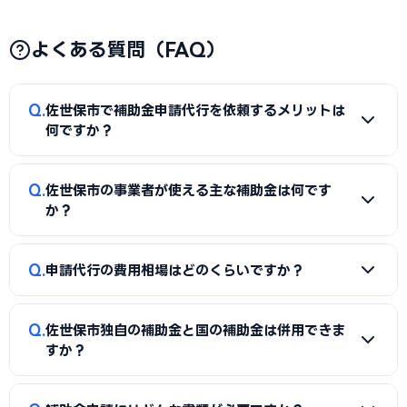
よくある質問（FAQ）
Q
佐世保市で補助金申請代行を依頼するメリットは
何ですか？
A
補助金は事業計画書の完成度で採択率が大きく変わりま
Q
佐世保市の事業者が使える主な補助金は何です
す。申請代行を使うことで、加点項目を押さえた計画書の作
か？
成、必要書類の整備、申請システム（電子申請）の操作、採
択後の実績報告まで一貫してサポートを受けられます。本業に
A
国の「ものづくり補助金」「IT導入補助金」「小規模事
Q
集中しながら採択の可能性を高められる点が最大のメリット
申請代行の費用相場はどのくらいですか？
業者持続化補助金」「事業再構築補助金」「中小企業省力化
です。
投資補助金」に加え、佐世保市独自の補助金・助成金が活用
A
一般的に「着手金（無料〜数万円）＋成功報酬（採択額
できます。詳しくは本記事の「佐世保市独自の補助金制度」
Q
佐世保市独自の補助金と国の補助金は併用できま
の10〜15%程度）」の体系が多く、完全成功報酬型の事務所
「国の主要補助金」の各セクションをご覧ください。
すか？
もあります。補助金の種類や難易度によって異なるため、契
約前に見積もりと報酬条件を必ず確認しましょう。当サイト
A
同一経費への重複申請はできませんが、対象経費を「設備