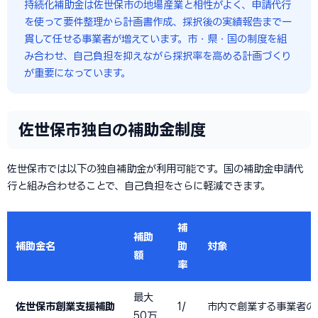
持続化補助金は佐世保市の地場産業と相性がよく、申請代行
を使って要件整理から計画書作成、採択後の実績報告まで一
貫して任せる事業者が増えています。市・県・国の制度を組
み合わせ、自己負担を抑えながら採択率を高める計画づくり
が重要になっています。
佐世保市独自の補助金制度
佐世保市では以下の独自補助金が利用可能です。国の補助金申請代
行と組み合わせることで、自己負担をさらに軽減できます。
補
補助
補助金名
助
対象
額
率
最大
佐世保市創業支援補助
1/
市内で創業する事業者の
50万