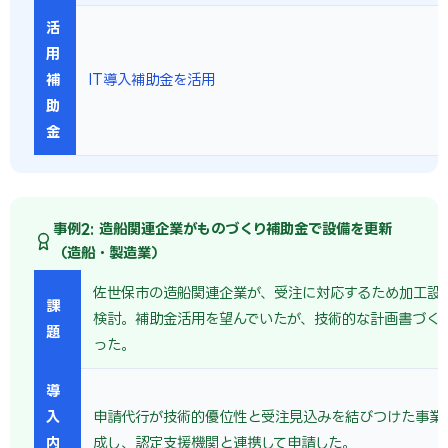
活
用
補
IT導入補助金を活用
助
金
事例2: 造船関連企業がものづくり補助金で設備を更新
（造船・製造業）
佐世保市の造船関連企業が、受注に対応するため加工設
課
検討。補助金活用を望んでいたが、技術的な計画書づく
題
った。
導
入
申請代行が技術的優位性と受注見込みを結びつけた事業
内
成し、認定支援機関と連携して申請した。