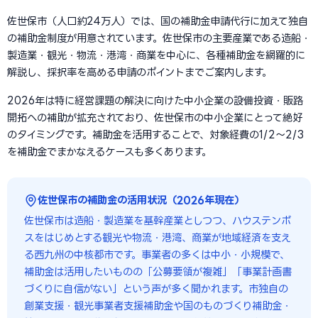
佐世保市（人口約24万人）では、国の補助金申請代行に加えて独自
の補助金制度が用意されています。佐世保市の主要産業である造船・
製造業・観光・物流・港湾・商業を中心に、各種補助金を網羅的に
解説し、採択率を高める申請のポイントまでご案内します。
2026年は特に経営課題の解決に向けた中小企業の設備投資・販路
開拓への補助が拡充されており、佐世保市の中小企業にとって絶好
のタイミングです。補助金を活用することで、対象経費の1/2〜2/3
を補助金でまかなえるケースも多くあります。
佐世保市の補助金の活用状況（2026年現在）
佐世保市は造船・製造業を基幹産業としつつ、ハウステンボ
スをはじめとする観光や物流・港湾、商業が地域経済を支え
る西九州の中核都市です。事業者の多くは中小・小規模で、
補助金は活用したいものの「公募要領が複雑」「事業計画書
づくりに自信がない」という声が多く聞かれます。市独自の
創業支援・観光事業者支援補助金や国のものづくり補助金・