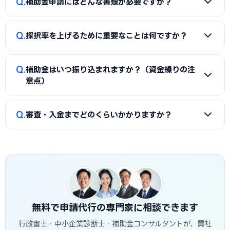
Q
では佐世保市に対応した実績豊富な専門家を無料でご紹介し
補助金申請にはどんな書類が必要ですか？
費（国の補助金）」と「付帯工事費・販促費（県・市の補助
ています。
金）」のように分けることで、異なる経費項目について両方
A
一般的に、事業計画書、見積書、決算書（直近2期分）、
を活用できるケースがあります。経費按分の計画は事前に専門
Q
採択率を上げるために重要なことは何ですか？
納税証明書、GビズIDなどが必要です。補助金ごとに加点書
家へ確認することをおすすめします。
類（賃上げ表明・事業継続力強化計画の認定等）も求められ
A
①公募要領の加点項目を漏れなく満たすこと、②課題・解
ます。申請代行ではこれらの書類整備と不備チェックを代行
Q
補助金はいつ振り込まれますか？（資金繰りの注
決策・効果を定量的（数値）で示すこと、③事業の革新性と
し、差し戻しによる遅延を防ぎます。
意点）
実現可能性を論理的に記述すること、の3点が重要です。佐世
保市の地域特性や自社の強みを盛り込んだ計画書ほど高く評
A
補助金は原則「後払い（精算払い）」です。採択後にいっ
Q
価されます。申請代行はこの作り込みを専門的に支援します。
審査・入金までどのくらいかかりますか？
たん自己資金で支払い、実績報告の審査を経てから入金され
ます。発注は交付決定後に行う必要があり、それ以前の支払
A
公募締切から採択発表まで概ね1〜3か月、その後の交付
いは対象外です。つなぎ資金が必要な場合は、融資との併用
決定・事業実施・実績報告を経て入金されるため、申請から
も検討しましょう。
入金まで半年〜1年程度かかるのが一般的です。佐世保市独自
の補助金は予算上限に達し次第終了する場合があるため、早
めの相談・申請が有利です。
無料で申請代行の専門家に相談できます
行政書士・中小企業診断士・補助金コンサルタントが、貴社