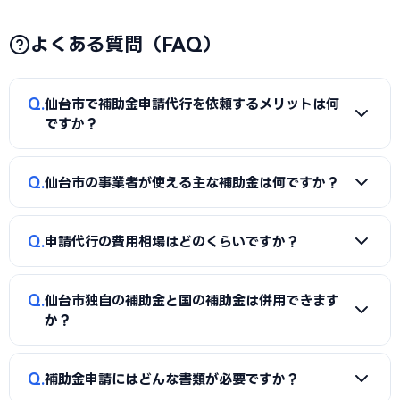
よくある質問（FAQ）
Q
仙台市で補助金申請代行を依頼するメリットは何
ですか？
A
補助金は事業計画書の完成度で採択率が大きく変わりま
Q
仙台市の事業者が使える主な補助金は何ですか？
す。申請代行を使うことで、加点項目を押さえた計画書の作
成、必要書類の整備、申請システム（電子申請）の操作、採
A
国の「ものづくり補助金」「IT導入補助金」「小規模事
択後の実績報告まで一貫してサポートを受けられます。本業に
Q
申請代行の費用相場はどのくらいですか？
業者持続化補助金」「事業再構築補助金」「中小企業省力化
集中しながら採択の可能性を高められる点が最大のメリット
投資補助金」に加え、仙台市独自の補助金・助成金が活用で
です。
A
一般的に「着手金（無料〜数万円）＋成功報酬（採択額
きます。詳しくは本記事の「仙台市独自の補助金制度」「国
Q
仙台市独自の補助金と国の補助金は併用できます
の10〜15%程度）」の体系が多く、完全成功報酬型の事務所
の主要補助金」の各セクションをご覧ください。
か？
もあります。補助金の種類や難易度によって異なるため、契
約前に見積もりと報酬条件を必ず確認しましょう。当サイト
A
同一経費への重複申請はできませんが、対象経費を「設備
Q
では仙台市に対応した実績豊富な専門家を無料でご紹介して
補助金申請にはどんな書類が必要ですか？
費（国の補助金）」と「付帯工事費・販促費（県・市の補助
います。