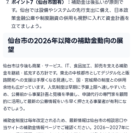
ポイント7（仙台市固有）：
補助金は後払いが原則で
す。仙台では設備やシステムの先行支出に備え、日本政
策金融公庫や制度融資の併用も視野に入れて資金計画を
立てましょう。
仙台市の2026年以降の補助金動向の展
望
仙台市は今後も商業・サービス、IT、食品加工、卸売を支える補助
金を継続・拡充する方針です。東北の中核都市としてデジタル化と販
路開拓への支援は手厚くなる見通しで、国・宮城県の制度との併用
余地も広がっています。人気制度は早期に予算上限へ達しやすいた
め、公募前から事業計画と見積を準備し、申請代行の専門家を顧問
的に活用して最新の公募情報をいち早く押さえる事業者が有利にな
るでしょう。
補助金制度は毎年改定されるため、最新情報は仙台市の相談窓口や
当サイトの補助金情報ページでご確認ください。2026〜2027年に