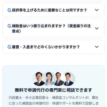
金）」のように分けることで、異なる経費項目について両方
A
一般的に、事業計画書、見積書、決算書（直近2期分）、
を活用できるケースがあります。経費按分の計画は事前に専門
Q
採択率を上げるために重要なことは何ですか？
納税証明書、GビズIDなどが必要です。補助金ごとに加点書
家へ確認することをおすすめします。
類（賃上げ表明・事業継続力強化計画の認定等）も求められ
A
①公募要領の加点項目を漏れなく満たすこと、②課題・解
ます。申請代行ではこれらの書類整備と不備チェックを代行
Q
補助金はいつ振り込まれますか？（資金繰りの注
決策・効果を定量的（数値）で示すこと、③事業の革新性と
し、差し戻しによる遅延を防ぎます。
意点）
実現可能性を論理的に記述すること、の3点が重要です。仙台
市の地域特性や自社の強みを盛り込んだ計画書ほど高く評価
A
補助金は原則「後払い（精算払い）」です。採択後にいっ
Q
されます。申請代行はこの作り込みを専門的に支援します。
審査・入金までどのくらいかかりますか？
たん自己資金で支払い、実績報告の審査を経てから入金され
ます。発注は交付決定後に行う必要があり、それ以前の支払
A
公募締切から採択発表まで概ね1〜3か月、その後の交付
いは対象外です。つなぎ資金が必要な場合は、融資との併用
決定・事業実施・実績報告を経て入金されるため、申請から
も検討しましょう。
入金まで半年〜1年程度かかるのが一般的です。仙台市独自の
補助金は予算上限に達し次第終了する場合があるため、早め
の相談・申請が有利です。
無料で申請代行の専門家に相談できます
行政書士・中小企業診断士・補助金コンサルタントが、貴社
に合った補助金の申請代行・申請サポートを無料で診断しま