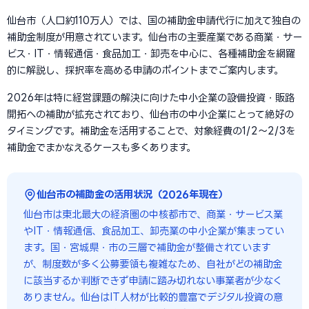
仙台市（人口約110万人）では、国の補助金申請代行に加えて独自の
補助金制度が用意されています。仙台市の主要産業である商業・サー
ビス・IT・情報通信・食品加工・卸売を中心に、各種補助金を網羅
的に解説し、採択率を高める申請のポイントまでご案内します。
2026年は特に経営課題の解決に向けた中小企業の設備投資・販路
開拓への補助が拡充されており、仙台市の中小企業にとって絶好の
タイミングです。補助金を活用することで、対象経費の1/2〜2/3を
補助金でまかなえるケースも多くあります。
仙台市の補助金の活用状況（2026年現在）
仙台市は東北最大の経済圏の中核都市で、商業・サービス業
やIT・情報通信、食品加工、卸売業の中小企業が集まってい
ます。国・宮城県・市の三層で補助金が整備されています
が、制度数が多く公募要領も複雑なため、自社がどの補助金
に該当するか判断できず申請に踏み切れない事業者が少なく
ありません。仙台はIT人材が比較的豊富でデジタル投資の意