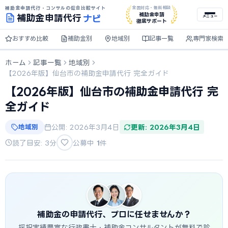
補助金申請代行・コンサルの総合比較サイト
全国対応・無料相談
ナビ
補助金申請
補助金
申請代行
メニュー
徹底サポート
おすすめ比較
補助金別
地域別
記事一覧
専門家検索
ホーム
記事一覧
地域別
【2026年版】仙台市の補助金申請代行 完全ガイド
【2026年版】仙台市の補助金申請代行 完
全ガイド
地域別
公開: 2026年3月4日
更新: 2026年3月4日
読了目安: 3分
公募中
1
件
補助金の申請代行、プロに任せませんか？
採択実績豊富な行政書士・補助金コンサルタントが無料で診