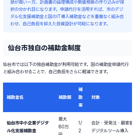
欲が高い一方、計画書の論理構成や数値根拠の作り込みが採
択の分かれ目になります。申請代行を活用すれば、市のデジ
タル化支援補助金と国のIT導入補助金などを重複なく組み合
わせ、自己負担を抑えた投資設計が可能になります。
仙台市独自の補助金制度
仙台市では以下の独自補助金が利用可能です。国の補助金申請代行
と組み合わせることで、自己負担をさらに軽減できます。
補
補助金名
補助額
助
対象
率
最大
仙台市中小企業デジタ
1/
会計・受発注・顧客管
80万
ル化支援補助金
2
デジタルツール導入
円