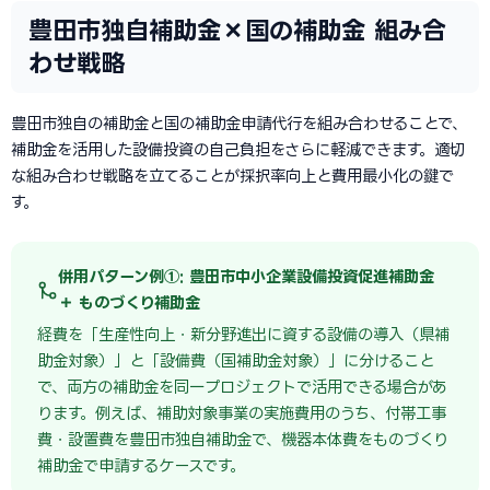
豊田市独自補助金×国の補助金 組み合
わせ戦略
豊田市独自の補助金と国の補助金申請代行を組み合わせることで、
補助金を活用した設備投資の自己負担をさらに軽減できます。適切
な組み合わせ戦略を立てることが採択率向上と費用最小化の鍵で
す。
併用パターン例①: 豊田市中小企業設備投資促進補助金
＋ ものづくり補助金
経費を「生産性向上・新分野進出に資する設備の導入（県補
助金対象）」と「設備費（国補助金対象）」に分けること
で、両方の補助金を同一プロジェクトで活用できる場合があ
ります。例えば、補助対象事業の実施費用のうち、付帯工事
費・設置費を豊田市独自補助金で、機器本体費をものづくり
補助金で申請するケースです。