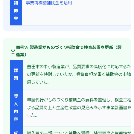
補
事業再構築補助金を活用
助
金
事例2: 製造業がものづくり補助金で検査装置を更新（製
造業）
豊田市の中小製造業が、品質要求の高度化に対応するた
課
の更新を検討していたが、投資負担が重く補助金の申請
題
感じていた。
導
申請代行がものづくり補助金の要件を整理し、検査工程
入
よる品質向上と生産性改善の見込みを示す事業計画書を
内
した。
容
成
導入費の一部について補助を獲得。検査精度と生産性が