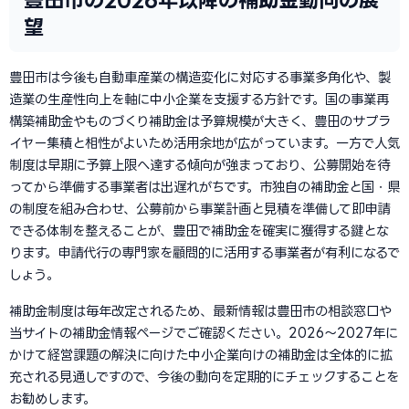
望
豊田市は今後も自動車産業の構造変化に対応する事業多角化や、製
造業の生産性向上を軸に中小企業を支援する方針です。国の事業再
構築補助金やものづくり補助金は予算規模が大きく、豊田のサプラ
イヤー集積と相性がよいため活用余地が広がっています。一方で人気
制度は早期に予算上限へ達する傾向が強まっており、公募開始を待
ってから準備する事業者は出遅れがちです。市独自の補助金と国・県
の制度を組み合わせ、公募前から事業計画と見積を準備して即申請
できる体制を整えることが、豊田で補助金を確実に獲得する鍵とな
ります。申請代行の専門家を顧問的に活用する事業者が有利になるで
しょう。
補助金制度は毎年改定されるため、最新情報は豊田市の相談窓口や
当サイトの補助金情報ページでご確認ください。2026〜2027年に
かけて経営課題の解決に向けた中小企業向けの補助金は全体的に拡
充される見通しですので、今後の動向を定期的にチェックすることを
お勧めします。