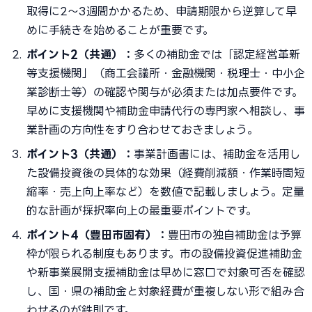
取得に2〜3週間かかるため、申請期限から逆算して早
めに手続きを始めることが重要です。
ポイント2（共通）：
多くの補助金では「認定経営革新
等支援機関」（商工会議所・金融機関・税理士・中小企
業診断士等）の確認や関与が必須または加点要件です。
早めに支援機関や補助金申請代行の専門家へ相談し、事
業計画の方向性をすり合わせておきましょう。
ポイント3（共通）：
事業計画書には、補助金を活用し
た設備投資後の具体的な効果（経費削減額・作業時間短
縮率・売上向上率など）を数値で記載しましょう。定量
的な計画が採択率向上の最重要ポイントです。
ポイント4（豊田市固有）：
豊田市の独自補助金は予算
枠が限られる制度もあります。市の設備投資促進補助金
や新事業展開支援補助金は早めに窓口で対象可否を確認
し、国・県の補助金と対象経費が重複しない形で組み合
わせるのが鉄則です。