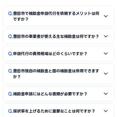
Q
豊田市で補助金申請代行を依頼するメリットは何
ですか？
A
補助金は事業計画書の完成度で採択率が大きく変わりま
Q
豊田市の事業者が使える主な補助金は何ですか？
す。申請代行を使うことで、加点項目を押さえた計画書の作
成、必要書類の整備、申請システム（電子申請）の操作、採
A
国の「ものづくり補助金」「IT導入補助金」「小規模事
択後の実績報告まで一貫してサポートを受けられます。本業に
Q
申請代行の費用相場はどのくらいですか？
業者持続化補助金」「事業再構築補助金」「中小企業省力化
集中しながら採択の可能性を高められる点が最大のメリット
投資補助金」に加え、豊田市独自の補助金・助成金が活用で
です。
A
一般的に「着手金（無料〜数万円）＋成功報酬（採択額
きます。詳しくは本記事の「豊田市独自の補助金制度」「国
Q
豊田市独自の補助金と国の補助金は併用できます
の10〜15%程度）」の体系が多く、完全成功報酬型の事務所
の主要補助金」の各セクションをご覧ください。
か？
もあります。補助金の種類や難易度によって異なるため、契
約前に見積もりと報酬条件を必ず確認しましょう。当サイト
A
同一経費への重複申請はできませんが、対象経費を「設備
Q
では豊田市に対応した実績豊富な専門家を無料でご紹介して
補助金申請にはどんな書類が必要ですか？
費（国の補助金）」と「付帯工事費・販促費（県・市の補助
います。
金）」のように分けることで、異なる経費項目について両方
A
一般的に、事業計画書、見積書、決算書（直近2期分）、
を活用できるケースがあります。経費按分の計画は事前に専門
Q
採択率を上げるために重要なことは何ですか？
納税証明書、GビズIDなどが必要です。補助金ごとに加点書
家へ確認することをおすすめします。