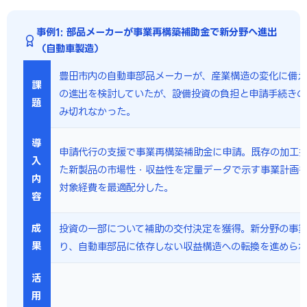
事例1: 部品メーカーが事業再構築補助金で新分野へ進出
（自動車製造）
豊田市内の自動車部品メーカーが、産業構造の変化に備え
課
の進出を検討していたが、設備投資の負担と申請手続きの
題
み切れなかった。
導
申請代行の支援で事業再構築補助金に申請。既存の加工
入
た新製品の市場性・収益性を定量データで示す事業計画
内
対象経費を最適配分した。
容
成
投資の一部について補助の交付決定を獲得。新分野の事
果
り、自動車部品に依存しない収益構造への転換を進めら
活
用