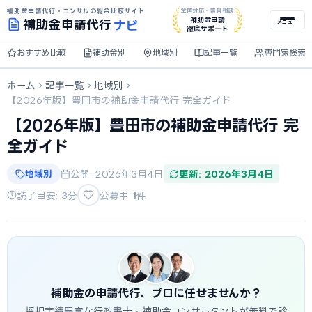
補助金申請代行・コンサルの総合比較サイト
全国対応・無料相談
ナビ
補助金申請
補助金
申請代行
メニュー
徹底サポート
おすすめ比較
補助金別
地域別
記事一覧
専門家検索
ホーム
記事一覧
地域別
【2026年版】豊田市の補助金申請代行 完全ガイド
【2026年版】豊田市の補助金申請代行 完
全ガイド
地域別
公開: 2026年3月4日
更新: 2026年3月4日
読了目安: 3分
公募中
1
件
補助金の申請代行、プロに任せませんか？
採択実績豊富な行政書士・補助金コンサルタントが無料で診