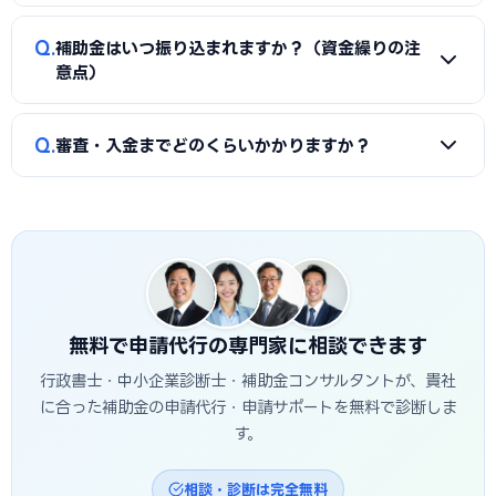
類（賃上げ表明・事業継続力強化計画の認定等）も求められ
A
①公募要領の加点項目を漏れなく満たすこと、②課題・解
ます。申請代行ではこれらの書類整備と不備チェックを代行
Q
補助金はいつ振り込まれますか？（資金繰りの注
決策・効果を定量的（数値）で示すこと、③事業の革新性と
し、差し戻しによる遅延を防ぎます。
意点）
実現可能性を論理的に記述すること、の3点が重要です。豊田
市の地域特性や自社の強みを盛り込んだ計画書ほど高く評価
A
補助金は原則「後払い（精算払い）」です。採択後にいっ
Q
されます。申請代行はこの作り込みを専門的に支援します。
審査・入金までどのくらいかかりますか？
たん自己資金で支払い、実績報告の審査を経てから入金され
ます。発注は交付決定後に行う必要があり、それ以前の支払
A
公募締切から採択発表まで概ね1〜3か月、その後の交付
いは対象外です。つなぎ資金が必要な場合は、融資との併用
決定・事業実施・実績報告を経て入金されるため、申請から
も検討しましょう。
入金まで半年〜1年程度かかるのが一般的です。豊田市独自の
補助金は予算上限に達し次第終了する場合があるため、早め
の相談・申請が有利です。
無料で申請代行の専門家に相談できます
行政書士・中小企業診断士・補助金コンサルタントが、貴社
に合った補助金の申請代行・申請サポートを無料で診断しま
す。
相談・診断は完全無料