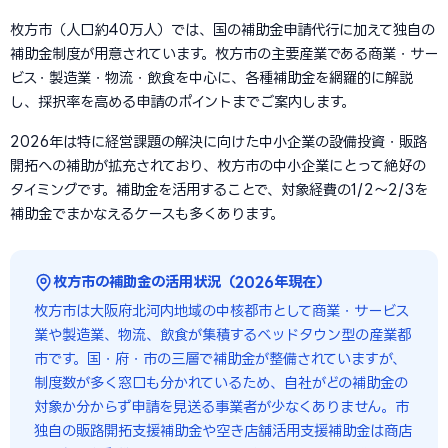
枚方市（人口約40万人）では、国の補助金申請代行に加えて独自の
補助金制度が用意されています。枚方市の主要産業である商業・サー
ビス・製造業・物流・飲食を中心に、各種補助金を網羅的に解説
し、採択率を高める申請のポイントまでご案内します。
2026年は特に経営課題の解決に向けた中小企業の設備投資・販路
開拓への補助が拡充されており、枚方市の中小企業にとって絶好の
タイミングです。補助金を活用することで、対象経費の1/2〜2/3を
補助金でまかなえるケースも多くあります。
枚方市の補助金の活用状況（2026年現在）
枚方市は大阪府北河内地域の中核都市として商業・サービス
業や製造業、物流、飲食が集積するベッドタウン型の産業都
市です。国・府・市の三層で補助金が整備されていますが、
制度数が多く窓口も分かれているため、自社がどの補助金の
対象か分からず申請を見送る事業者が少なくありません。市
独自の販路開拓支援補助金や空き店舗活用支援補助金は商店