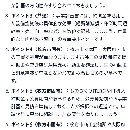
業計画の方向性をすり合わせておきましょう。
ポイント3（共通）：
事業計画書には、補助金を活用し
た設備投資後の具体的な効果（経費削減額・作業時間短
縮率・売上向上率など）を数値で記載しましょう。定量
的な計画が採択率向上の最重要ポイントです。
ポイント4（枚方市固有）：
枚方市では国・大阪府・市
の三層で制度が重なります。まず市独自の販路開拓支援
補助金や空き店舗活用支援補助金を確認し、国の補助金
と対象経費が重ならない形で組み合わせるのが基本で
す。
ポイント5（枚方市固有）：
ものづくり補助金やIT導入
補助金は公募期間が限られるため、公募開始前から事業
計画と見積を準備しておくことが採択への近道です。申
請代行に早めに相談し、加点要件を満たしましょう。
ポイント6（枚方市固有）：
枚方市商工会議所や大阪府