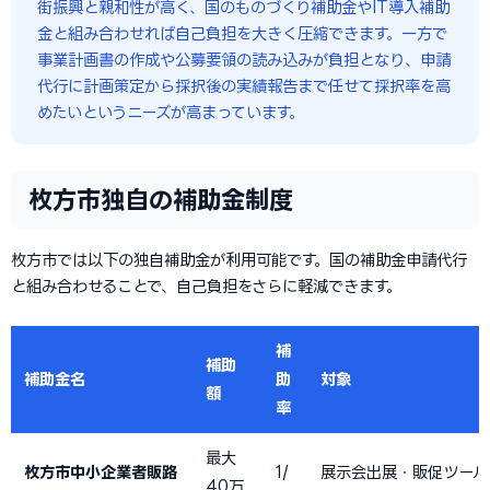
街振興と親和性が高く、国のものづくり補助金やIT導入補助
金と組み合わせれば自己負担を大きく圧縮できます。一方で
事業計画書の作成や公募要領の読み込みが負担となり、申請
代行に計画策定から採択後の実績報告まで任せて採択率を高
めたいというニーズが高まっています。
枚方市独自の補助金制度
枚方市では以下の独自補助金が利用可能です。国の補助金申請代行
と組み合わせることで、自己負担をさらに軽減できます。
補
補助
補助金名
助
対象
額
率
最大
枚方市中小企業者販路
1/
展示会出展・販促ツール
40万