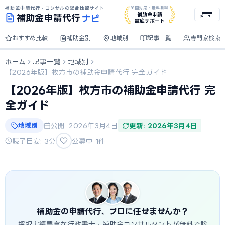
補助金申請代行・コンサルの総合比較サイト
全国対応・無料相談
ナビ
補助金申請
補助金
申請代行
メニュー
徹底サポート
おすすめ比較
補助金別
地域別
記事一覧
専門家検索
ホーム
記事一覧
地域別
【2026年版】枚方市の補助金申請代行 完全ガイド
【2026年版】枚方市の補助金申請代行 完
全ガイド
地域別
公開: 2026年3月4日
更新: 2026年3月4日
読了目安: 3分
公募中
1
件
補助金の申請代行、プロに任せませんか？
採択実績豊富な行政書士・補助金コンサルタントが無料で診