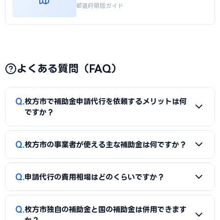
都道府県版ガイド
よくある質問（FAQ）
Q
枚方市で補助金申請代行を依頼するメリットは何
ですか？
A
補助金は事業計画書の完成度で採択率が大きく変わりま
Q
枚方市の事業者が使える主な補助金は何ですか？
す。申請代行を使うことで、加点項目を押さえた計画書の作
成、必要書類の整備、申請システム（電子申請）の操作、採
A
国の「ものづくり補助金」「IT導入補助金」「小規模事
択後の実績報告まで一貫してサポートを受けられます。本業に
Q
申請代行の費用相場はどのくらいですか？
業者持続化補助金」「事業再構築補助金」「中小企業省力化
集中しながら採択の可能性を高められる点が最大のメリット
投資補助金」に加え、枚方市独自の補助金・助成金が活用で
です。
A
一般的に「着手金（無料〜数万円）＋成功報酬（採択額
きます。詳しくは本記事の「枚方市独自の補助金制度」「国
Q
枚方市独自の補助金と国の補助金は併用できます
の10〜15%程度）」の体系が多く、完全成功報酬型の事務所
の主要補助金」の各セクションをご覧ください。