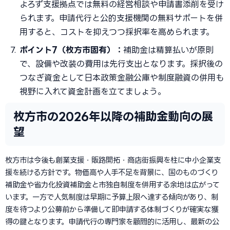
よろず支援拠点では無料の経営相談や申請書添削を受け
られます。申請代行と公的支援機関の無料サポートを併
用すると、コストを抑えつつ採択率を高められます。
ポイント7（枚方市固有）：
補助金は精算払いが原則
で、設備や改装の費用は先行支出となります。採択後の
つなぎ資金として日本政策金融公庫や制度融資の併用も
視野に入れて資金計画を立てましょう。
枚方市の2026年以降の補助金動向の展
望
枚方市は今後も創業支援・販路開拓・商店街振興を柱に中小企業支
援を続ける方針です。物価高や人手不足を背景に、国のものづくり
補助金や省力化投資補助金と市独自制度を併用する余地は広がって
います。一方で人気制度は早期に予算上限へ達する傾向があり、制
度を待つより公募前から準備して即申請する体制づくりが確実な獲
得の鍵となります。申請代行の専門家を顧問的に活用し、最新の公