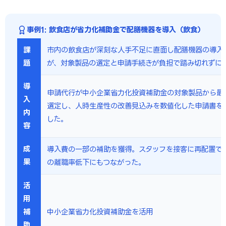
事例1: 飲食店が省力化補助金で配膳機器を導入（飲食）
課
市内の飲食店が深刻な人手不足に直面し配膳機器の導入
題
が、対象製品の選定と申請手続きが負担で踏み切れずに
導
申請代行が中小企業省力化投資補助金の対象製品から最
入
選定し、人時生産性の改善見込みを数値化した申請書を
内
した。
容
成
導入費の一部の補助を獲得。スタッフを接客に再配置で
果
の離職率低下にもつながった。
活
用
補
中小企業省力化投資補助金を活用
助