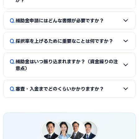
か？
もあります。補助金の種類や難易度によって異なるため、契
約前に見積もりと報酬条件を必ず確認しましょう。当サイト
A
同一経費への重複申請はできませんが、対象経費を「設備
Q
では枚方市に対応した実績豊富な専門家を無料でご紹介して
補助金申請にはどんな書類が必要ですか？
費（国の補助金）」と「付帯工事費・販促費（県・市の補助
います。
金）」のように分けることで、異なる経費項目について両方
A
一般的に、事業計画書、見積書、決算書（直近2期分）、
を活用できるケースがあります。経費按分の計画は事前に専門
Q
採択率を上げるために重要なことは何ですか？
納税証明書、GビズIDなどが必要です。補助金ごとに加点書
家へ確認することをおすすめします。
類（賃上げ表明・事業継続力強化計画の認定等）も求められ
A
①公募要領の加点項目を漏れなく満たすこと、②課題・解
ます。申請代行ではこれらの書類整備と不備チェックを代行
Q
補助金はいつ振り込まれますか？（資金繰りの注
決策・効果を定量的（数値）で示すこと、③事業の革新性と
し、差し戻しによる遅延を防ぎます。
意点）
実現可能性を論理的に記述すること、の3点が重要です。枚方
市の地域特性や自社の強みを盛り込んだ計画書ほど高く評価
A
補助金は原則「後払い（精算払い）」です。採択後にいっ
Q
されます。申請代行はこの作り込みを専門的に支援します。
審査・入金までどのくらいかかりますか？
たん自己資金で支払い、実績報告の審査を経てから入金され
ます。発注は交付決定後に行う必要があり、それ以前の支払
A
公募締切から採択発表まで概ね1〜3か月、その後の交付
いは対象外です。つなぎ資金が必要な場合は、融資との併用
決定・事業実施・実績報告を経て入金されるため、申請から
も検討しましょう。
入金まで半年〜1年程度かかるのが一般的です。枚方市独自の
補助金は予算上限に達し次第終了する場合があるため、早め
の相談・申請が有利です。