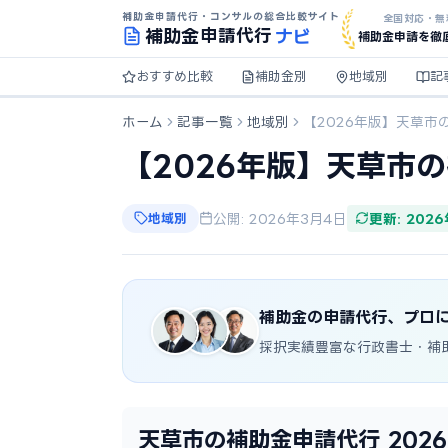
補助金申請代行・コンサルの総合比較サイト
全国対応・無
ナビ
補助金
申請代行
補助金申請を徹
おすすめ比較
補助金別
地域別
記
ホーム
記事一覧
地域別
【2026年版】天草市
【2026年版】天草市
地域別
公開: 2026年3月4日
更新: 202
補助金の申請代行、プロ
採択実績豊富な行政書士・補
天草市の補助金申請代行 202