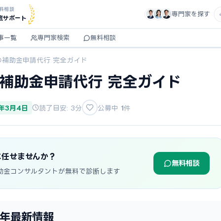
料相談
専門家を探す
底サポート
事一覧
専門家検索
無料相談
の補助金申請代行 完全ガイド
の補助金申請代行 完全ガイド
6年3月4日
読了目安: 3分
公募中
1
件
に任せませんか？
無料相談
助金コンサルタントが無料で診断します
6年最新情報