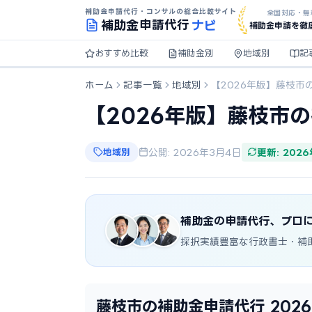
補助金申請代行・コンサルの総合比較サイト
全国対応・無
ナビ
補助金
申請代行
補助金申請を徹
おすすめ比較
補助金別
地域別
記
ホーム
記事一覧
地域別
【2026年版】藤枝市
【2026年版】藤枝市
地域別
公開: 2026年3月4日
更新: 202
補助金の申請代行、プロ
採択実績豊富な行政書士・補
藤枝市の補助金申請代行 202