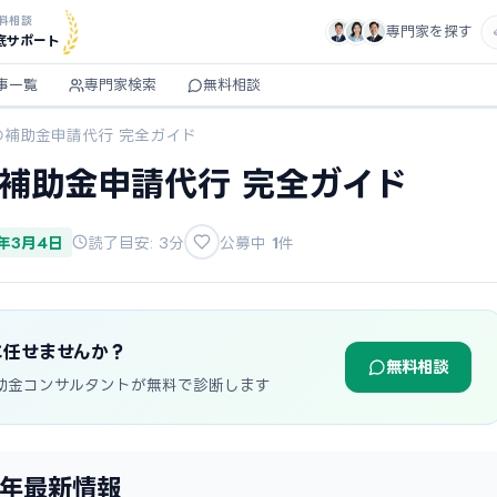
料相談
専門家を探す
底サポート
事一覧
専門家検索
無料相談
の補助金申請代行 完全ガイド
の補助金申請代行 完全ガイド
6年3月4日
読了目安: 3分
公募中
1
件
に任せませんか？
無料相談
助金コンサルタントが無料で診断します
6年最新情報