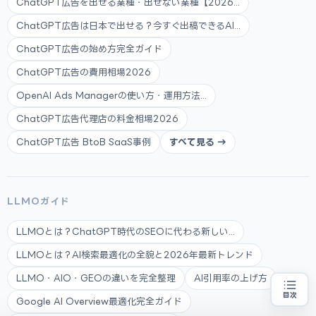
ChatGPT広告を出せる業種・出せない業種【2026...
ChatGPT広告は日本で出せる？今すぐ出稿できるAI...
ChatGPT広告の始め方完全ガイド
ChatGPT広告の費用相場2026
OpenAI Ads Managerの使い方・運用方法...
ChatGPT広告代理店の料金相場2026
ChatGPT広告 BtoB SaaS事例
すべて見る →
LLMOガイド
LLMOとは？ChatGPT時代のSEOに代わる新しい...
LLMOとは？AI検索最適化の全貌と2026年最新トレンド
LLMO・AIO・GEOの違いを完全整理
AI引用率の上げ方
目次
Google AI Overview最適化完全ガイド
補助金の申請代行をお探しの方
地域・業種から選べる
専門家に無料相談する
お近くの専門家を探す