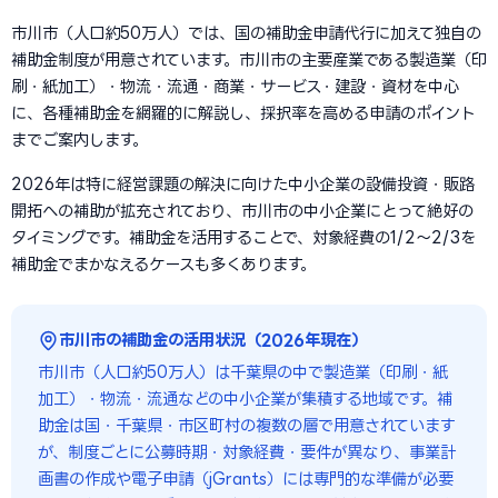
市川市（人口約50万人）では、国の補助金申請代行に加えて独自の
補助金制度が用意されています。市川市の主要産業である製造業（印
刷・紙加工）・物流・流通・商業・サービス・建設・資材を中心
に、各種補助金を網羅的に解説し、採択率を高める申請のポイント
までご案内します。
2026年は特に経営課題の解決に向けた中小企業の設備投資・販路
開拓への補助が拡充されており、市川市の中小企業にとって絶好の
タイミングです。補助金を活用することで、対象経費の1/2〜2/3を
補助金でまかなえるケースも多くあります。
市川市の補助金の活用状況（2026年現在）
市川市（人口約50万人）は千葉県の中で製造業（印刷・紙
加工）・物流・流通などの中小企業が集積する地域です。補
助金は国・千葉県・市区町村の複数の層で用意されています
が、制度ごとに公募時期・対象経費・要件が異なり、事業計
画書の作成や電子申請（jGrants）には専門的な準備が必要