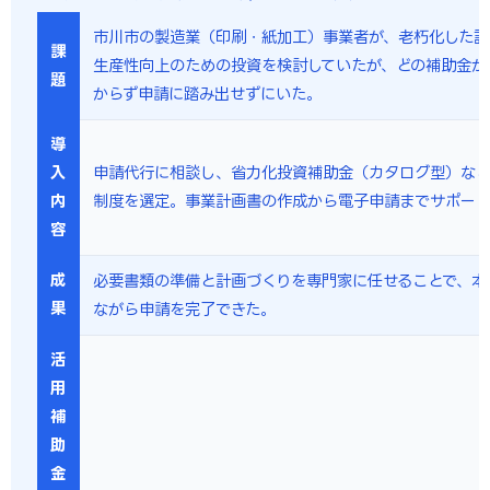
市川市の製造業（印刷・紙加工）事業者が、老朽化した設
課
生産性向上のための投資を検討していたが、どの補助金が
題
からず申請に踏み出せずにいた。
導
入
申請代行に相談し、省力化投資補助金（カタログ型）な
内
制度を選定。事業計画書の作成から電子申請までサポー
容
成
必要書類の準備と計画づくりを専門家に任せることで、本
果
ながら申請を完了できた。
活
用
補
助
金