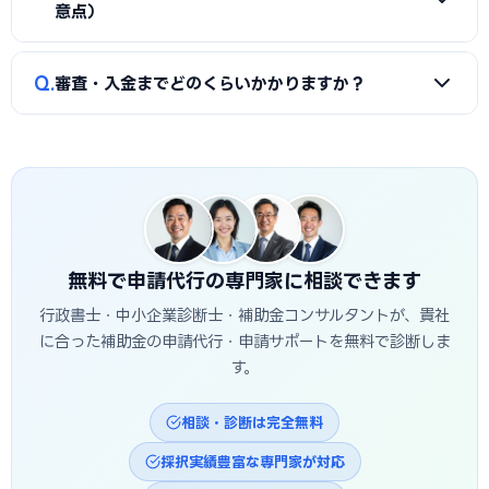
決策・効果を定量的（数値）で示すこと、③事業の革新性と
し、差し戻しによる遅延を防ぎます。
意点）
実現可能性を論理的に記述すること、の3点が重要です。市川
市の地域特性や自社の強みを盛り込んだ計画書ほど高く評価
A
補助金は原則「後払い（精算払い）」です。採択後にいっ
Q
されます。申請代行はこの作り込みを専門的に支援します。
審査・入金までどのくらいかかりますか？
たん自己資金で支払い、実績報告の審査を経てから入金され
ます。発注は交付決定後に行う必要があり、それ以前の支払
A
公募締切から採択発表まで概ね1〜3か月、その後の交付
いは対象外です。つなぎ資金が必要な場合は、融資との併用
決定・事業実施・実績報告を経て入金されるため、申請から
も検討しましょう。
入金まで半年〜1年程度かかるのが一般的です。市川市独自の
補助金は予算上限に達し次第終了する場合があるため、早め
の相談・申請が有利です。
無料で申請代行の専門家に相談できます
行政書士・中小企業診断士・補助金コンサルタントが、貴社
に合った補助金の申請代行・申請サポートを無料で診断しま
す。
相談・診断は完全無料
採択実績豊富な専門家が対応