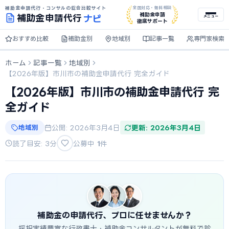
補助金申請代行・コンサルの総合比較サイト
全国対応・無料相談
ナビ
補助金申請
補助金
申請代行
メニュー
徹底サポート
おすすめ比較
補助金別
地域別
記事一覧
専門家検索
ホーム
記事一覧
地域別
【2026年版】市川市の補助金申請代行 完全ガイド
【2026年版】市川市の補助金申請代行 完
全ガイド
地域別
公開: 2026年3月4日
更新: 2026年3月4日
読了目安: 3分
公募中
1
件
補助金の申請代行、プロに任せませんか？
採択実績豊富な行政書士・補助金コンサルタントが無料で診