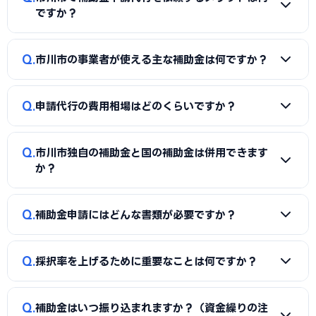
ですか？
A
補助金は事業計画書の完成度で採択率が大きく変わりま
Q
市川市の事業者が使える主な補助金は何ですか？
す。申請代行を使うことで、加点項目を押さえた計画書の作
成、必要書類の整備、申請システム（電子申請）の操作、採
A
国の「ものづくり補助金」「IT導入補助金」「小規模事
択後の実績報告まで一貫してサポートを受けられます。本業に
Q
申請代行の費用相場はどのくらいですか？
業者持続化補助金」「事業再構築補助金」「中小企業省力化
集中しながら採択の可能性を高められる点が最大のメリット
投資補助金」に加え、市川市独自の補助金・助成金が活用で
です。
A
一般的に「着手金（無料〜数万円）＋成功報酬（採択額
きます。詳しくは本記事の「市川市独自の補助金制度」「国
Q
市川市独自の補助金と国の補助金は併用できます
の10〜15%程度）」の体系が多く、完全成功報酬型の事務所
の主要補助金」の各セクションをご覧ください。
か？
もあります。補助金の種類や難易度によって異なるため、契
約前に見積もりと報酬条件を必ず確認しましょう。当サイト
A
同一経費への重複申請はできませんが、対象経費を「設備
Q
では市川市に対応した実績豊富な専門家を無料でご紹介して
補助金申請にはどんな書類が必要ですか？
費（国の補助金）」と「付帯工事費・販促費（県・市の補助
います。
金）」のように分けることで、異なる経費項目について両方
A
一般的に、事業計画書、見積書、決算書（直近2期分）、
を活用できるケースがあります。経費按分の計画は事前に専門
Q
採択率を上げるために重要なことは何ですか？
納税証明書、GビズIDなどが必要です。補助金ごとに加点書
家へ確認することをおすすめします。
類（賃上げ表明・事業継続力強化計画の認定等）も求められ
A
①公募要領の加点項目を漏れなく満たすこと、②課題・解
ます。申請代行ではこれらの書類整備と不備チェックを代行
Q
補助金はいつ振り込まれますか？（資金繰りの注