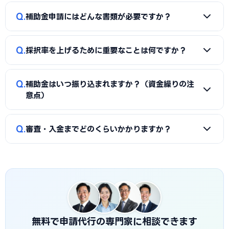
約前に見積もりと報酬条件を必ず確認しましょう。当サイト
A
同一経費への重複申請はできませんが、対象経費を「設備
Q
では笠岡市に対応した実績豊富な専門家を無料でご紹介して
補助金申請にはどんな書類が必要ですか？
費（国の補助金）」と「付帯工事費・販促費（県・市の補助
います。
金）」のように分けることで、異なる経費項目について両方
A
一般的に、事業計画書、見積書、決算書（直近2期分）、
を活用できるケースがあります。経費按分の計画は事前に専門
Q
採択率を上げるために重要なことは何ですか？
納税証明書、GビズIDなどが必要です。補助金ごとに加点書
家へ確認することをおすすめします。
類（賃上げ表明・事業継続力強化計画の認定等）も求められ
A
①公募要領の加点項目を漏れなく満たすこと、②課題・解
ます。申請代行ではこれらの書類整備と不備チェックを代行
Q
補助金はいつ振り込まれますか？（資金繰りの注
決策・効果を定量的（数値）で示すこと、③事業の革新性と
し、差し戻しによる遅延を防ぎます。
意点）
実現可能性を論理的に記述すること、の3点が重要です。笠岡
市の地域特性や自社の強みを盛り込んだ計画書ほど高く評価
A
補助金は原則「後払い（精算払い）」です。採択後にいっ
Q
されます。申請代行はこの作り込みを専門的に支援します。
審査・入金までどのくらいかかりますか？
たん自己資金で支払い、実績報告の審査を経てから入金され
ます。発注は交付決定後に行う必要があり、それ以前の支払
A
公募締切から採択発表まで概ね1〜3か月、その後の交付
いは対象外です。つなぎ資金が必要な場合は、融資との併用
決定・事業実施・実績報告を経て入金されるため、申請から
も検討しましょう。
入金まで半年〜1年程度かかるのが一般的です。笠岡市独自の
補助金は予算上限に達し次第終了する場合があるため、早め
の相談・申請が有利です。
無料で申請代行の専門家に相談できます