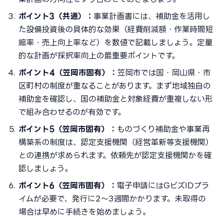
ポイント3（共通）：
事業計画書には、補助金を活用し
た設備投資後の具体的な効果（経費削減額・作業時間短
縮率・売上向上率など）を数値で記載しましょう。定量
的な計画が採択率向上の最重要ポイントです。
ポイント4（笠岡市固有）：
笠岡市では国・岡山県・市
区町村の制度が重なることがあります。まず地域独自の
補助金を確認し、国の補助金と対象経費が重複しない形
で組み合わせるのが有効です。
ポイント5（笠岡市固有）：
ものづくり補助金や事業再
構築系の制度は、認定支援機関（経営革新等支援機関）
との連携が求められます。依頼先が認定支援機関かを確
認しましょう。
ポイント6（笠岡市固有）：
電子申請にはGビズIDプラ
イムが必要で、発行に2〜3週間かかります。未取得の
場合は早めに手続きを始めましょう。