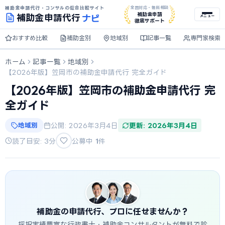
補助金申請代行・コンサルの総合比較サイト
全国対応・無料相談
ナビ
補助金申請
補助金
申請代行
メニュー
徹底サポート
おすすめ比較
補助金別
地域別
記事一覧
専門家検索
ホーム
記事一覧
地域別
【2026年版】笠岡市の補助金申請代行 完全ガイド
【2026年版】笠岡市の補助金申請代行 完
全ガイド
地域別
公開: 2026年3月4日
更新: 2026年3月4日
読了目安: 3分
公募中
1
件
補助金の申請代行、プロに任せませんか？
採択実績豊富な行政書士・補助金コンサルタントが無料で診