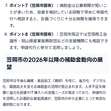
ポイント7（笠岡市固有）：
補助金は公募期間が短いこ
とが多いため、投資を検討している段階で早めに申請代
行へ相談すると、計画づくりに十分な時間を確保できま
す。
ポイント8（笠岡市固有）：
笠岡市周辺では笠岡商工会
議所・岡山県産業振興財団などの支援機関にも相談でき
ます。申請代行と併せて活用しましょう。
笠岡市の2026年以降の補助金動向の展
望
笠岡市は今後も繊維・食品加工（鶏卵）を柱に、省力化・デジタル
化・販路拡大を支える補助金の活用が見込まれます。人手不足を背
景に省力化投資やIT導入への支援ニーズが高まっており、申請代行
を活用した計画的な資金調達が、笠岡市の中小企業にとって有効な
選択肢になります。