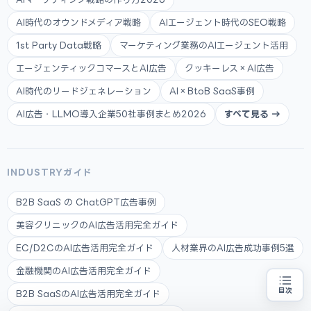
AI時代のオウンドメディア戦略
AIエージェント時代のSEO戦略
1st Party Data戦略
マーケティング業務のAIエージェント活用
エージェンティックコマースとAI広告
クッキーレス×AI広告
AI時代のリードジェネレーション
AI×BtoB SaaS事例
AI広告・LLMO導入企業50社事例まとめ2026
すべて見る →
INDUSTRYガイド
B2B SaaS の ChatGPT広告事例
美容クリニックのAI広告活用完全ガイド
EC/D2CのAI広告活用完全ガイド
人材業界のAI広告成功事例5選
金融機関のAI広告活用完全ガイド
目次
B2B SaaSのAI広告活用完全ガイド
補助金の申請代行をお探しの方
地域・業種から選べる
専門家に無料相談する
お近くの専門家を探す