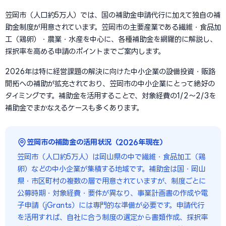
笠岡市（人口約5万人）では、国の補助金申請代行に加えて独自の補
助金制度が用意されています。笠岡市の主要産業である繊維・食品加
工（鶏卵）・農業・水産を中心に、各種補助金を網羅的に解説し、
採択率を高める申請のポイントまでご案内します。
2026年は特に経営課題の解決に向けた中小企業の設備投資・販路
開拓への補助が拡充されており、笠岡市の中小企業にとって絶好の
タイミングです。補助金を活用することで、対象経費の1/2〜2/3を
補助金でまかなえるケースも多くあります。
笠岡市の補助金の活用状況（2026年現在）
笠岡市（人口約5万人）は岡山県の中で繊維・食品加工（鶏
卵）などの中小企業が集積する地域です。補助金は国・岡山
県・市区町村の複数の層で用意されていますが、制度ごとに
公募時期・対象経費・要件が異なり、事業計画書の作成や電
子申請（jGrants）には専門的な準備が必要です。申請代行
を活用すれば、自社に合う制度の選定から書類作成、採択率