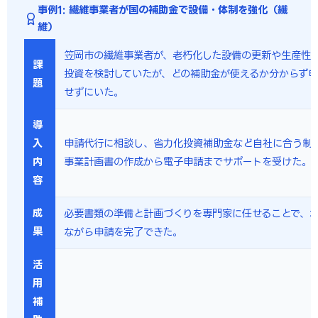
事例1: 繊維事業者が国の補助金で設備・体制を強化（繊
維）
笠岡市の繊維事業者が、老朽化した設備の更新や生産性
課
投資を検討していたが、どの補助金が使えるか分からず
題
せずにいた。
導
入
申請代行に相談し、省力化投資補助金など自社に合う制
内
事業計画書の作成から電子申請までサポートを受けた。
容
成
必要書類の準備と計画づくりを専門家に任せることで、
果
ながら申請を完了できた。
活
用
補