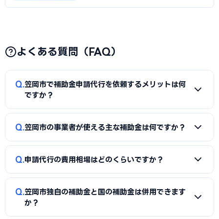
よくある質問（FAQ）
Q
笠岡市で補助金申請代行を依頼するメリットは何
ですか？
A
補助金は事業計画書の完成度で採択率が大きく変わりま
Q
笠岡市の事業者が使える主な補助金は何ですか？
す。申請代行を使うことで、加点項目を押さえた計画書の作
成、必要書類の整備、申請システム（電子申請）の操作、採
A
国の「ものづくり補助金」「IT導入補助金」「小規模事
択後の実績報告まで一貫してサポートを受けられます。本業に
Q
申請代行の費用相場はどのくらいですか？
業者持続化補助金」「事業再構築補助金」「中小企業省力化
集中しながら採択の可能性を高められる点が最大のメリット
投資補助金」に加え、笠岡市独自の補助金・助成金が活用で
です。
A
一般的に「着手金（無料〜数万円）＋成功報酬（採択額
きます。詳しくは本記事の「笠岡市独自の補助金制度」「国
Q
笠岡市独自の補助金と国の補助金は併用できます
の10〜15%程度）」の体系が多く、完全成功報酬型の事務所
の主要補助金」の各セクションをご覧ください。
か？
もあります。補助金の種類や難易度によって異なるため、契