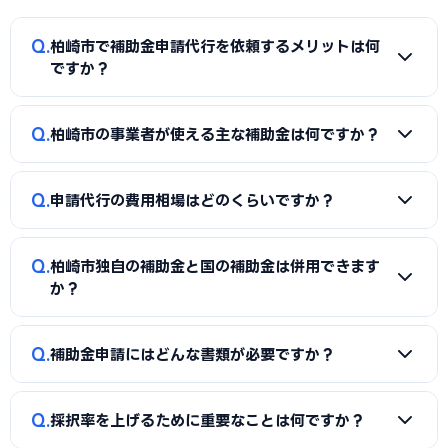
Q
柏崎市で補助金申請代行を依頼するメリットは何
ですか？
A
補助金は事業計画書の完成度で採択率が大きく変わりま
Q
柏崎市の事業者が使える主な補助金は何ですか？
す。申請代行を使うことで、加点項目を押さえた計画書の作
成、必要書類の整備、申請システム（電子申請）の操作、採
A
国の「ものづくり補助金」「IT導入補助金」「小規模事
択後の実績報告まで一貫してサポートを受けられます。本業に
Q
申請代行の費用相場はどのくらいですか？
業者持続化補助金」「事業再構築補助金」「中小企業省力化
集中しながら採択の可能性を高められる点が最大のメリット
投資補助金」に加え、柏崎市独自の補助金・助成金が活用で
です。
A
一般的に「着手金（無料〜数万円）＋成功報酬（採択額
きます。詳しくは本記事の「柏崎市独自の補助金制度」「国
Q
柏崎市独自の補助金と国の補助金は併用できます
の10〜15%程度）」の体系が多く、完全成功報酬型の事務所
の主要補助金」の各セクションをご覧ください。
か？
もあります。補助金の種類や難易度によって異なるため、契
約前に見積もりと報酬条件を必ず確認しましょう。当サイト
A
同一経費への重複申請はできませんが、対象経費を「設備
Q
では柏崎市に対応した実績豊富な専門家を無料でご紹介して
補助金申請にはどんな書類が必要ですか？
費（国の補助金）」と「付帯工事費・販促費（県・市の補助
います。
金）」のように分けることで、異なる経費項目について両方
A
一般的に、事業計画書、見積書、決算書（直近2期分）、
を活用できるケースがあります。経費按分の計画は事前に専門
Q
採択率を上げるために重要なことは何ですか？
納税証明書、GビズIDなどが必要です。補助金ごとに加点書
家へ確認することをおすすめします。