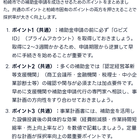
柏崎市での補助金申請を成功させるためのポイントをまとめまし
た。共通のポイントと柏崎市固有のポイントの両方を押さえることで
採択率が大きく向上します。
ポイント1（共通）：
補助金申請の前に必ず「Gビズ
ID」（プライムアカウント）を取得しておきましょう。
取得に2〜3週間かかるため、申請期限から逆算して早
めに手続きを始めることが重要です。
ポイント2（共通）：
多くの補助金では「認定経営革新
等支援機関」（商工会議所・金融機関・税理士・中小企
業診断士等）の確認や関与が必須または加点要件です。
早めに支援機関や補助金申請代行の専門家へ相談し、事
業計画の方向性をすり合わせておきましょう。
ポイント3（共通）：
事業計画書には、補助金を活用し
た設備投資後の具体的な効果（経費削減額・作業時間短
縮率・売上向上率など）を数値で記載しましょう。定量
的な計画が採択率向上の最重要ポイントです。