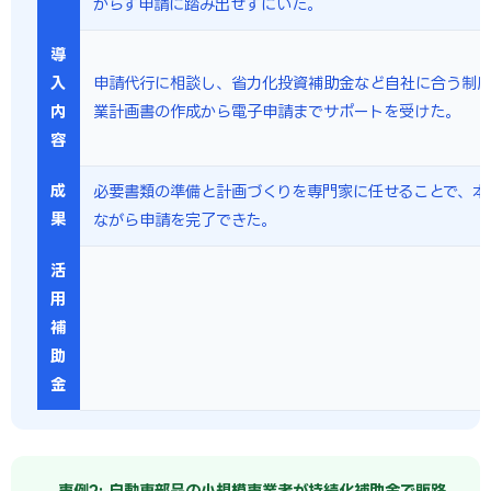
からず申請に踏み出せずにいた。
導
入
申請代行に相談し、省力化投資補助金など自社に合う制
内
業計画書の作成から電子申請までサポートを受けた。
容
成
必要書類の準備と計画づくりを専門家に任せることで、本
果
ながら申請を完了できた。
活
用
補
助
金
事例2: 自動車部品の小規模事業者が持続化補助金で販路