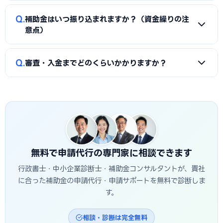
類（賃上げ表明・事業継続力強化計画の認定等）も求められ
A
①公募要領の加点項目を漏れなく満たすこと、②課題・解
ます。申請代行ではこれらの書類整備と不備チェックを代行
Q
補助金はいつ振り込まれますか？（資金繰りの注
決策・効果を定量的（数値）で示すこと、③事業の革新性と
し、差し戻しによる遅延を防ぎます。
意点）
実現可能性を論理的に記述すること、の3点が重要です。柏崎
市の地域特性や自社の強みを盛り込んだ計画書ほど高く評価
A
補助金は原則「後払い（精算払い）」です。採択後にいっ
Q
されます。申請代行はこの作り込みを専門的に支援します。
審査・入金までどのくらいかかりますか？
たん自己資金で支払い、実績報告の審査を経てから入金され
ます。発注は交付決定後に行う必要があり、それ以前の支払
A
公募締切から採択発表まで概ね1〜3か月、その後の交付
いは対象外です。つなぎ資金が必要な場合は、融資との併用
決定・事業実施・実績報告を経て入金されるため、申請から
も検討しましょう。
入金まで半年〜1年程度かかるのが一般的です。柏崎市独自の
補助金は予算上限に達し次第終了する場合があるため、早め
の相談・申請が有利です。
無料で申請代行の専門家に相談できます
行政書士・中小企業診断士・補助金コンサルタントが、貴社
に合った補助金の申請代行・申請サポートを無料で診断しま
す。
相談・診断は完全無料