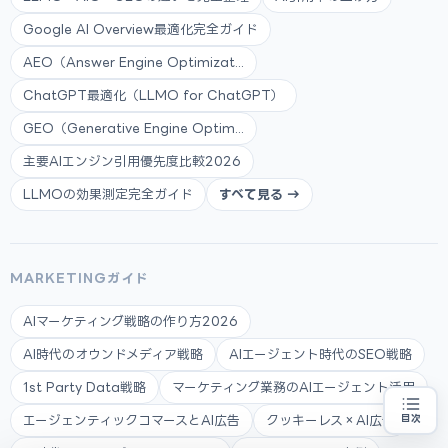
Google AI Overview最適化完全ガイド
AEO（Answer Engine Optimizat...
ChatGPT最適化（LLMO for ChatGPT）
GEO（Generative Engine Optim...
主要AIエンジン引用優先度比較2026
LLMOの効果測定完全ガイド
すべて見る →
MARKETINGガイド
AIマーケティング戦略の作り方2026
AI時代のオウンドメディア戦略
AIエージェント時代のSEO戦略
1st Party Data戦略
マーケティング業務のAIエージェント活用
エージェンティックコマースとAI広告
クッキーレス×AI広告
目次
補助金の申請代行をお探しの方
地域・業種から選べる
専門家に無料相談する
お近くの専門家を探す