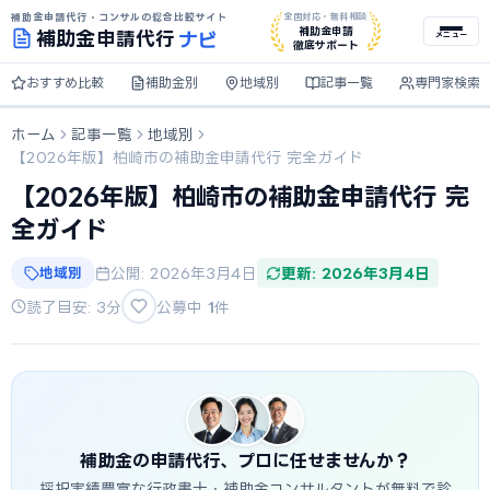
補助金申請代行・コンサルの総合比較サイト
全国対応・無料相談
ナビ
補助金申請
補助金
申請代行
メニュー
徹底サポート
おすすめ比較
補助金別
地域別
記事一覧
専門家検索
ホーム
記事一覧
地域別
【2026年版】柏崎市の補助金申請代行 完全ガイド
【2026年版】柏崎市の補助金申請代行 完
全ガイド
地域別
公開: 2026年3月4日
更新: 2026年3月4日
読了目安: 3分
公募中
1
件
補助金の申請代行、プロに任せませんか？
採択実績豊富な行政書士・補助金コンサルタントが無料で診