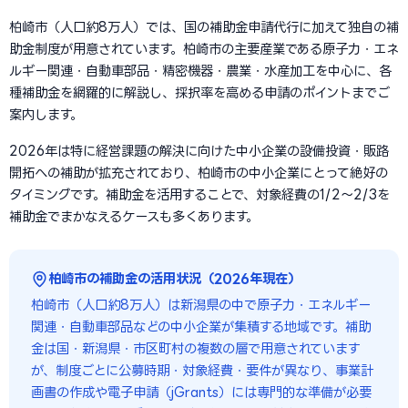
柏崎市（人口約8万人）では、国の補助金申請代行に加えて独自の補
助金制度が用意されています。柏崎市の主要産業である原子力・エネ
ルギー関連・自動車部品・精密機器・農業・水産加工を中心に、各
種補助金を網羅的に解説し、採択率を高める申請のポイントまでご
案内します。
2026年は特に経営課題の解決に向けた中小企業の設備投資・販路
開拓への補助が拡充されており、柏崎市の中小企業にとって絶好の
タイミングです。補助金を活用することで、対象経費の1/2〜2/3を
補助金でまかなえるケースも多くあります。
柏崎市の補助金の活用状況（2026年現在）
柏崎市（人口約8万人）は新潟県の中で原子力・エネルギー
関連・自動車部品などの中小企業が集積する地域です。補助
金は国・新潟県・市区町村の複数の層で用意されています
が、制度ごとに公募時期・対象経費・要件が異なり、事業計
画書の作成や電子申請（jGrants）には専門的な準備が必要