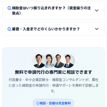
類（賃上げ表明・事業継続力強化計画の認定等）も求められ
A
①公募要領の加点項目を漏れなく満たすこと、②課題・解
ます。申請代行ではこれらの書類整備と不備チェックを代行
Q
補助金はいつ振り込まれますか？（資金繰りの注
決策・効果を定量的（数値）で示すこと、③事業の革新性と
し、差し戻しによる遅延を防ぎます。
意点）
実現可能性を論理的に記述すること、の3点が重要です。南ア
ルプス市の地域特性や自社の強みを盛り込んだ計画書ほど高
A
補助金は原則「後払い（精算払い）」です。採択後にいっ
Q
く評価されます。申請代行はこの作り込みを専門的に支援し
審査・入金までどのくらいかかりますか？
たん自己資金で支払い、実績報告の審査を経てから入金され
ます。
ます。発注は交付決定後に行う必要があり、それ以前の支払
A
公募締切から採択発表まで概ね1〜3か月、その後の交付
いは対象外です。つなぎ資金が必要な場合は、融資との併用
決定・事業実施・実績報告を経て入金されるため、申請から
も検討しましょう。
入金まで半年〜1年程度かかるのが一般的です。南アルプス市
独自の補助金は予算上限に達し次第終了する場合があるた
め、早めの相談・申請が有利です。
無料で申請代行の専門家に相談できます
行政書士・中小企業診断士・補助金コンサルタントが、貴社
に合った補助金の申請代行・申請サポートを無料で診断しま
す。
相談・診断は完全無料