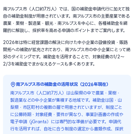
南アルプス市（人口約7万人）では、国の補助金申請代行に加えて独
自の補助金制度が用意されています。南アルプス市の主要産業である
農業・果樹・製造業・観光・南アルプスを中心に、各種補助金を網
羅的に解説し、採択率を高める申請のポイントまでご案内します。
2026年は特に経営課題の解決に向けた中小企業の設備投資・販路
開拓への補助が拡充されており、南アルプス市の中小企業にとって絶
好のタイミングです。補助金を活用することで、対象経費の1/2〜
2/3を補助金でまかなえるケースも多くあります。
南アルプス市の補助金の活用状況（2026年現在）
南アルプス市（人口約7万人）は山梨県の中で農業・果樹・
製造業などの中小企業が集積する地域です。補助金は国・山
梨県・市区町村の複数の層で用意されていますが、制度ごと
に公募時期・対象経費・要件が異なり、事業計画書の作成や
電子申請（jGrants）には専門的な準備が必要です。申請代
行を活用すれば、自社に合う制度の選定から書類作成、採択