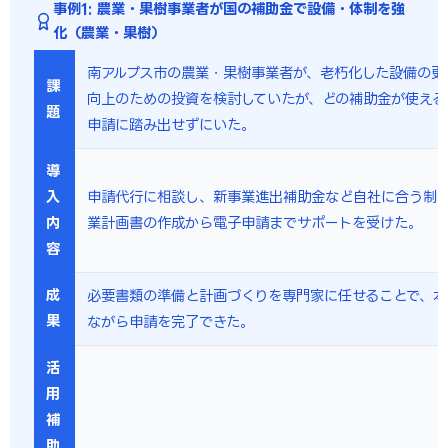
事例1: 農業・果樹事業者が国の補助金で設備・体制を強
化（農業・果樹）
南アルプス市の農業・果樹事業者が、老朽化した設備の更
課
向上のための投資を検討していたが、どの補助金が使える
題
申請に踏み出せずにいた。
導
入
申請代行に相談し、新事業進出補助金など自社に合う制
内
業計画書の作成から電子申請までサポートを受けた。
容
成
必要書類の準備と計画づくりを専門家に任せることで、本
果
ながら申請を完了できた。
活
用
補
助