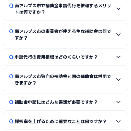
Q
南アルプス市で補助金申請代行を依頼するメリッ
トは何ですか？
A
補助金は事業計画書の完成度で採択率が大きく変わりま
Q
南アルプス市の事業者が使える主な補助金は何で
す。申請代行を使うことで、加点項目を押さえた計画書の作
すか？
成、必要書類の整備、申請システム（電子申請）の操作、採
択後の実績報告まで一貫してサポートを受けられます。本業に
A
国の「ものづくり補助金」「IT導入補助金」「小規模事
Q
集中しながら採択の可能性を高められる点が最大のメリット
申請代行の費用相場はどのくらいですか？
業者持続化補助金」「事業再構築補助金」「中小企業省力化
です。
投資補助金」に加え、南アルプス市独自の補助金・助成金が
A
一般的に「着手金（無料〜数万円）＋成功報酬（採択額
活用できます。詳しくは本記事の「南アルプス市独自の補助金
Q
南アルプス市独自の補助金と国の補助金は併用で
の10〜15%程度）」の体系が多く、完全成功報酬型の事務所
制度」「国の主要補助金」の各セクションをご覧ください。
きますか？
もあります。補助金の種類や難易度によって異なるため、契
約前に見積もりと報酬条件を必ず確認しましょう。当サイト
A
同一経費への重複申請はできませんが、対象経費を「設備
Q
では南アルプス市に対応した実績豊富な専門家を無料でご紹
補助金申請にはどんな書類が必要ですか？
費（国の補助金）」と「付帯工事費・販促費（県・市の補助
介しています。
金）」のように分けることで、異なる経費項目について両方
A
一般的に、事業計画書、見積書、決算書（直近2期分）、
を活用できるケースがあります。経費按分の計画は事前に専門
Q
採択率を上げるために重要なことは何ですか？
納税証明書、GビズIDなどが必要です。補助金ごとに加点書
家へ確認することをおすすめします。