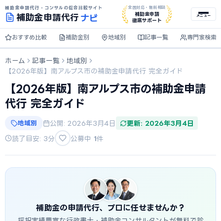
補助金申請代行・コンサルの総合比較サイト
全国対応・無料相談
ナビ
補助金申請
補助金
申請代行
メニュー
徹底サポート
おすすめ比較
補助金別
地域別
記事一覧
専門家検索
ホーム
記事一覧
地域別
【2026年版】南アルプス市の補助金申請代行 完全ガイド
【2026年版】南アルプス市の補助金申請
代行 完全ガイド
地域別
公開: 2026年3月4日
更新: 2026年3月4日
読了目安: 3分
公募中
1
件
補助金の申請代行、プロに任せませんか？
採択実績豊富な行政書士・補助金コンサルタントが無料で診