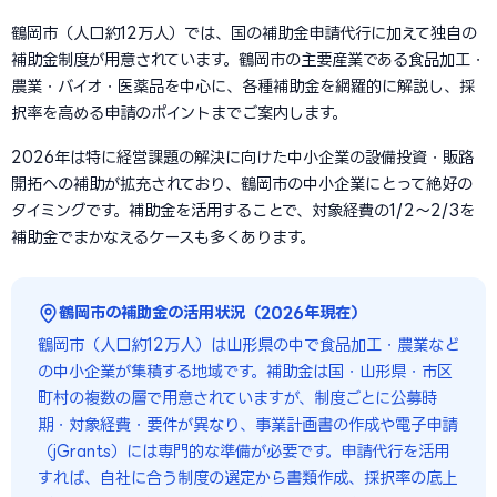
鶴岡市（人口約12万人）では、国の補助金申請代行に加えて独自の
補助金制度が用意されています。鶴岡市の主要産業である食品加工・
農業・バイオ・医薬品を中心に、各種補助金を網羅的に解説し、採
択率を高める申請のポイントまでご案内します。
2026年は特に経営課題の解決に向けた中小企業の設備投資・販路
開拓への補助が拡充されており、鶴岡市の中小企業にとって絶好の
タイミングです。補助金を活用することで、対象経費の1/2〜2/3を
補助金でまかなえるケースも多くあります。
鶴岡市の補助金の活用状況（2026年現在）
鶴岡市（人口約12万人）は山形県の中で食品加工・農業など
の中小企業が集積する地域です。補助金は国・山形県・市区
町村の複数の層で用意されていますが、制度ごとに公募時
期・対象経費・要件が異なり、事業計画書の作成や電子申請
（jGrants）には専門的な準備が必要です。申請代行を活用
すれば、自社に合う制度の選定から書類作成、採択率の底上