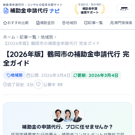
補助金申請代行・コンサルの総合比較サイト
全国対応・無料相談
ナビ
補助金申請
補助金
申請代行
メニュー
徹底サポート
おすすめ比較
補助金別
地域別
記事一覧
専門家検索
ホーム
記事一覧
地域別
【2026年版】鶴岡市の補助金申請代行 完全ガイド
【2026年版】鶴岡市の補助金申請代行 完
全ガイド
地域別
公開: 2026年3月4日
更新: 2026年3月4日
読了目安: 3分
公募中
1
件
補助金の申請代行、プロに任せませんか？
採択実績豊富な行政書士・補助金コンサルタントが無料で診