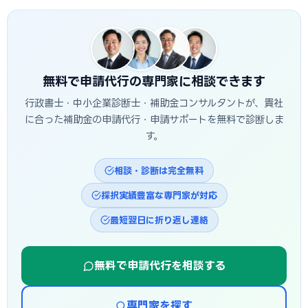
いは対象外です。つなぎ資金が必要な場合は、融資との併用
決定・事業実施・実績報告を経て入金されるため、申請から
も検討しましょう。
入金まで半年〜1年程度かかるのが一般的です。鶴岡市独自の
補助金は予算上限に達し次第終了する場合があるため、早め
の相談・申請が有利です。
無料で申請代行の専門家に相談できます
行政書士・中小企業診断士・補助金コンサルタントが、貴社
に合った補助金の申請代行・申請サポートを無料で診断しま
す。
相談・診断は完全無料
採択実績豊富な専門家が対応
最短翌日に折り返し連絡
無料で申請代行を相談する
専門家を探す