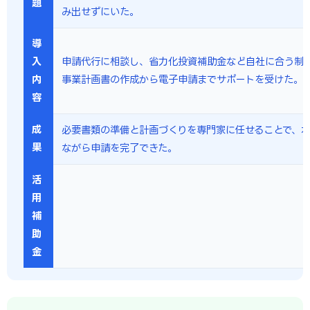
題
み出せずにいた。
導
入
申請代行に相談し、省力化投資補助金など自社に合う制
内
事業計画書の作成から電子申請までサポートを受けた。
容
成
必要書類の準備と計画づくりを専門家に任せることで、
果
ながら申請を完了できた。
活
用
補
助
金