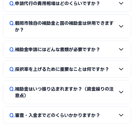
A
国の「ものづくり補助金」「IT導入補助金」「小規模事
択後の実績報告まで一貫してサポートを受けられます。本業に
Q
申請代行の費用相場はどのくらいですか？
業者持続化補助金」「事業再構築補助金」「中小企業省力化
集中しながら採択の可能性を高められる点が最大のメリット
投資補助金」に加え、鶴岡市独自の補助金・助成金が活用で
です。
A
一般的に「着手金（無料〜数万円）＋成功報酬（採択額
きます。詳しくは本記事の「鶴岡市独自の補助金制度」「国
Q
鶴岡市独自の補助金と国の補助金は併用できます
の10〜15%程度）」の体系が多く、完全成功報酬型の事務所
の主要補助金」の各セクションをご覧ください。
か？
もあります。補助金の種類や難易度によって異なるため、契
約前に見積もりと報酬条件を必ず確認しましょう。当サイト
A
同一経費への重複申請はできませんが、対象経費を「設備
Q
では鶴岡市に対応した実績豊富な専門家を無料でご紹介して
補助金申請にはどんな書類が必要ですか？
費（国の補助金）」と「付帯工事費・販促費（県・市の補助
います。
金）」のように分けることで、異なる経費項目について両方
A
一般的に、事業計画書、見積書、決算書（直近2期分）、
を活用できるケースがあります。経費按分の計画は事前に専門
Q
採択率を上げるために重要なことは何ですか？
納税証明書、GビズIDなどが必要です。補助金ごとに加点書
家へ確認することをおすすめします。
類（賃上げ表明・事業継続力強化計画の認定等）も求められ
A
①公募要領の加点項目を漏れなく満たすこと、②課題・解
ます。申請代行ではこれらの書類整備と不備チェックを代行
Q
補助金はいつ振り込まれますか？（資金繰りの注
決策・効果を定量的（数値）で示すこと、③事業の革新性と
し、差し戻しによる遅延を防ぎます。
意点）
実現可能性を論理的に記述すること、の3点が重要です。鶴岡
市の地域特性や自社の強みを盛り込んだ計画書ほど高く評価
A
補助金は原則「後払い（精算払い）」です。採択後にいっ
Q
されます。申請代行はこの作り込みを専門的に支援します。
審査・入金までどのくらいかかりますか？
たん自己資金で支払い、実績報告の審査を経てから入金され
ます。発注は交付決定後に行う必要があり、それ以前の支払
A
公募締切から採択発表まで概ね1〜3か月、その後の交付