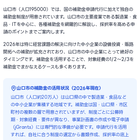
山口市（人口195000）では、国の補助金申請代行に加えて独自の
補助金制度が用意されています。山口市の主要産業である製造業・食
品・ITを中心に、各種補助金を網羅的に解説し、採択率を高める申
請のポイントまでご案内します。
2026年は特に経営課題の解決に向けた中小企業の設備投資・販路
開拓への補助が拡充されており、山口市の中小企業にとって絶好の
タイミングです。補助金を活用することで、対象経費の1/2〜2/3を
補助金でまかなえるケースも多くあります。
山口市の補助金の活用状況（2026年現在）
山口市（人口約20万人）は山口県の中で製造業・食品など
の中小企業が集積する地域です。補助金は国・山口県・市区
町村の複数の層で用意されていますが、制度ごとに公募時
期・対象経費・要件が異なり、事業計画書の作成や電子申請
（jGrants）には専門的な準備が必要です。申請代行を活用
すれば、自社に合う制度の選定から書類作成、採択率の底上