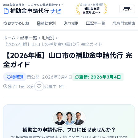
補助金申請代行・コンサルの総合比較サイト
全国対応・無料相談
ナビ
補助金申請
補助金
申請代行
メニュー
徹底サポート
おすすめ比較
補助金別
地域別
記事一覧
専門家検索
ホーム
記事一覧
地域別
【2026年版】山口市の補助金申請代行 完全ガイド
【2026年版】山口市の補助金申請代行 完
全ガイド
地域別
公開: 2026年3月4日
更新: 2026年3月4日
読了目安: 3分
公募中
1
件
補助金の申請代行、プロに任せませんか？
採択実績豊富な行政書士・補助金コンサルタントが無料で診