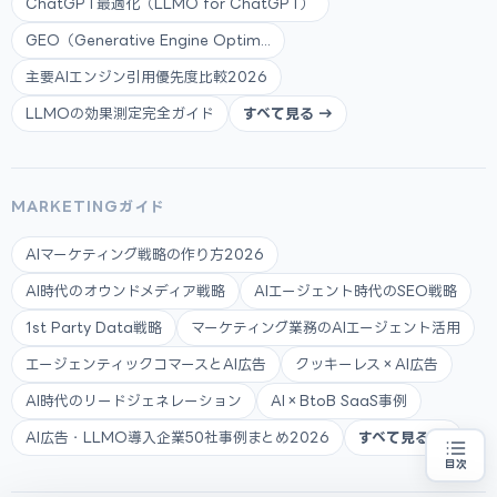
ChatGPT最適化（LLMO for ChatGPT）
GEO（Generative Engine Optim...
主要AIエンジン引用優先度比較2026
LLMOの効果測定完全ガイド
すべて見る →
MARKETINGガイド
AIマーケティング戦略の作り方2026
AI時代のオウンドメディア戦略
AIエージェント時代のSEO戦略
1st Party Data戦略
マーケティング業務のAIエージェント活用
エージェンティックコマースとAI広告
クッキーレス×AI広告
AI時代のリードジェネレーション
AI×BtoB SaaS事例
AI広告・LLMO導入企業50社事例まとめ2026
すべて見る →
目次
補助金の申請代行をお探しの方
地域・業種から選べる
専門家に無料相談する
お近くの専門家を探す