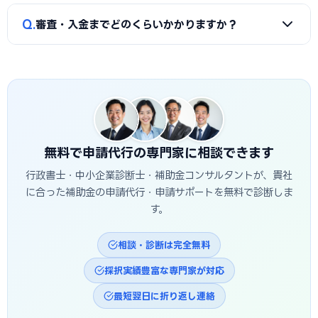
市の地域特性や自社の強みを盛り込んだ計画書ほど高く評価
A
補助金は原則「後払い（精算払い）」です。採択後にいっ
Q
されます。申請代行はこの作り込みを専門的に支援します。
審査・入金までどのくらいかかりますか？
たん自己資金で支払い、実績報告の審査を経てから入金され
ます。発注は交付決定後に行う必要があり、それ以前の支払
A
公募締切から採択発表まで概ね1〜3か月、その後の交付
いは対象外です。つなぎ資金が必要な場合は、融資との併用
決定・事業実施・実績報告を経て入金されるため、申請から
も検討しましょう。
入金まで半年〜1年程度かかるのが一般的です。山口市独自の
補助金は予算上限に達し次第終了する場合があるため、早め
の相談・申請が有利です。
無料で申請代行の専門家に相談できます
行政書士・中小企業診断士・補助金コンサルタントが、貴社
に合った補助金の申請代行・申請サポートを無料で診断しま
す。
相談・診断は完全無料
採択実績豊富な専門家が対応
最短翌日に折り返し連絡