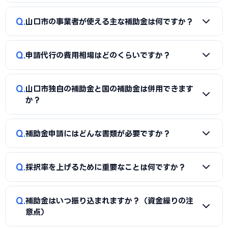
A
補助金は事業計画書の完成度で採択率が大きく変わりま
Q
山口市の事業者が使える主な補助金は何ですか？
す。申請代行を使うことで、加点項目を押さえた計画書の作
成、必要書類の整備、申請システム（電子申請）の操作、採
A
国の「ものづくり補助金」「IT導入補助金」「小規模事
択後の実績報告まで一貫してサポートを受けられます。本業に
Q
申請代行の費用相場はどのくらいですか？
業者持続化補助金」「事業再構築補助金」「中小企業省力化
集中しながら採択の可能性を高められる点が最大のメリット
投資補助金」に加え、山口市独自の補助金・助成金が活用で
です。
A
一般的に「着手金（無料〜数万円）＋成功報酬（採択額
きます。詳しくは本記事の「山口市独自の補助金制度」「国
Q
山口市独自の補助金と国の補助金は併用できます
の10〜15%程度）」の体系が多く、完全成功報酬型の事務所
の主要補助金」の各セクションをご覧ください。
か？
もあります。補助金の種類や難易度によって異なるため、契
約前に見積もりと報酬条件を必ず確認しましょう。当サイト
A
同一経費への重複申請はできませんが、対象経費を「設備
Q
では山口市に対応した実績豊富な専門家を無料でご紹介して
補助金申請にはどんな書類が必要ですか？
費（国の補助金）」と「付帯工事費・販促費（県・市の補助
います。
金）」のように分けることで、異なる経費項目について両方
A
一般的に、事業計画書、見積書、決算書（直近2期分）、
を活用できるケースがあります。経費按分の計画は事前に専門
Q
採択率を上げるために重要なことは何ですか？
納税証明書、GビズIDなどが必要です。補助金ごとに加点書
家へ確認することをおすすめします。
類（賃上げ表明・事業継続力強化計画の認定等）も求められ
A
①公募要領の加点項目を漏れなく満たすこと、②課題・解
ます。申請代行ではこれらの書類整備と不備チェックを代行
Q
補助金はいつ振り込まれますか？（資金繰りの注
決策・効果を定量的（数値）で示すこと、③事業の革新性と
し、差し戻しによる遅延を防ぎます。
意点）
実現可能性を論理的に記述すること、の3点が重要です。山口