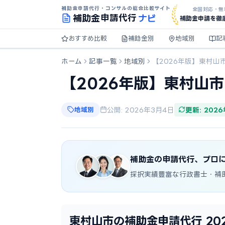
補助金申請代行・コンサルの総合比較サイト
全国対応・無
ナビ
補助金
申請代行
補助金申請を徹
おすすめ比較
補助金別
地域別
記
ホーム
記事一覧
地域別
【2026年版】東村山
【2026年版】東村山
地域別
公開: 2026年3月4日
更新: 202
補助金の申請代行、プロ
採択実績豊富な行政書士・補
東村山市の補助金申請代行 20