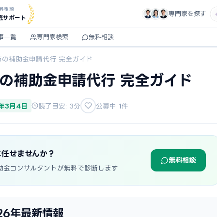
料相談
専門家を探す
底サポート
事一覧
専門家検索
無料相談
市の補助金申請代行 完全ガイド
市の補助金申請代行 完全ガイド
6年3月4日
読了目安: 3分
公募中
1
件
に任せませんか？
無料相談
助金コンサルタントが無料で診断します
26年最新情報