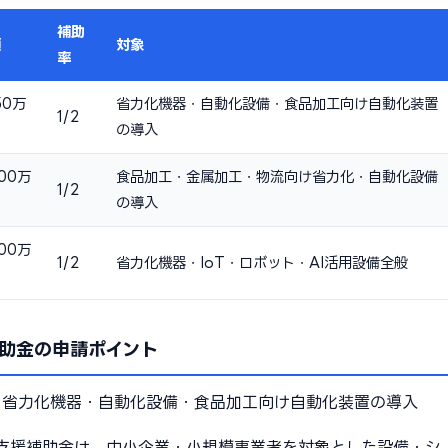
補助
額
対象
率
50万
省力化機器・自動化設備・食品加工向け自動化装置
1/2
の導入
00万
食品加工・金属加工・物流向け省力化・自動化設備
1/2
の導入
00万
1/2
省力化機器・IoT・ロボット・AI活用設備全般
助金の申請ポイント
：
省力化機器・自動化設備・食品加工向け自動化装置の導入
支援補助金は、中小企業・小規模事業者を対象とした設備・シ