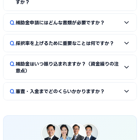
「国の主要補助金」の各セクションをご覧ください。
すか？
もあります。補助金の種類や難易度によって異なるため、契
約前に見積もりと報酬条件を必ず確認しましょう。当サイト
A
同一経費への重複申請はできませんが、対象経費を「設備
Q
では加古川市に対応した実績豊富な専門家を無料でご紹介し
補助金申請にはどんな書類が必要ですか？
費（国の補助金）」と「付帯工事費・販促費（県・市の補助
ています。
金）」のように分けることで、異なる経費項目について両方
A
一般的に、事業計画書、見積書、決算書（直近2期分）、
を活用できるケースがあります。経費按分の計画は事前に専門
Q
採択率を上げるために重要なことは何ですか？
納税証明書、GビズIDなどが必要です。補助金ごとに加点書
家へ確認することをおすすめします。
類（賃上げ表明・事業継続力強化計画の認定等）も求められ
A
①公募要領の加点項目を漏れなく満たすこと、②課題・解
ます。申請代行ではこれらの書類整備と不備チェックを代行
Q
補助金はいつ振り込まれますか？（資金繰りの注
決策・効果を定量的（数値）で示すこと、③事業の革新性と
し、差し戻しによる遅延を防ぎます。
意点）
実現可能性を論理的に記述すること、の3点が重要です。加古
川市の地域特性や自社の強みを盛り込んだ計画書ほど高く評
A
補助金は原則「後払い（精算払い）」です。採択後にいっ
Q
価されます。申請代行はこの作り込みを専門的に支援します。
審査・入金までどのくらいかかりますか？
たん自己資金で支払い、実績報告の審査を経てから入金され
ます。発注は交付決定後に行う必要があり、それ以前の支払
A
公募締切から採択発表まで概ね1〜3か月、その後の交付
いは対象外です。つなぎ資金が必要な場合は、融資との併用
決定・事業実施・実績報告を経て入金されるため、申請から
も検討しましょう。
入金まで半年〜1年程度かかるのが一般的です。加古川市独自
の補助金は予算上限に達し次第終了する場合があるため、早
めの相談・申請が有利です。