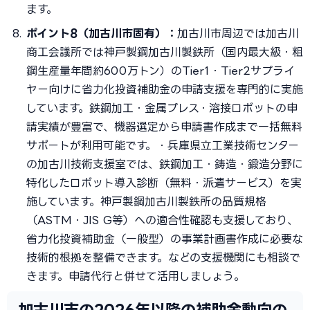
ます。
ポイント8（加古川市固有）：
加古川市周辺では加古川
商工会議所では神戸製鋼加古川製鉄所（国内最大級・粗
鋼生産量年間約600万トン）のTier1・Tier2サプライ
ヤー向けに省力化投資補助金の申請支援を専門的に実施
しています。鉄鋼加工・金属プレス・溶接ロボットの申
請実績が豊富で、機器選定から申請書作成まで一括無料
サポートが利用可能です。・兵庫県立工業技術センター
の加古川技術支援室では、鉄鋼加工・鋳造・鍛造分野に
特化したロボット導入診断（無料・派遣サービス）を実
施しています。神戸製鋼加古川製鉄所の品質規格
（ASTM・JIS G等）への適合性確認も支援しており、
省力化投資補助金（一般型）の事業計画書作成に必要な
技術的根拠を整備できます。などの支援機関にも相談で
きます。申請代行と併せて活用しましょう。
加古川市の2026年以降の補助金動向の