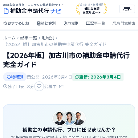
補助金申請代行・コンサルの総合比較サイト
全国対応・無料相談
ナビ
補助金申請
補助金
申請代行
メニュー
徹底サポート
おすすめ比較
補助金別
地域別
記事一覧
専門家検索
ホーム
記事一覧
地域別
【2026年版】加古川市の補助金申請代行 完全ガイド
【2026年版】加古川市の補助金申請代行
完全ガイド
地域別
公開: 2026年3月4日
更新: 2026年3月4日
読了目安: 3分
公募中
1
件
補助金の申請代行、プロに任せませんか？
採択実績豊富な行政書士・補助金コンサルタントが無料で診