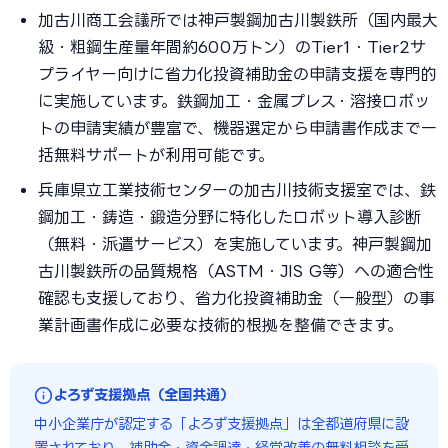
加古川商工会議所では神戸製鋼加古川製鉄所（国内最大
級・粗鋼生産量年間約600万トン）のTier1・Tier2サ
プライヤー向けに省力化投資補助金の申請支援を専門的
に実施しています。鉄鋼加工・金属プレス・溶接ロボッ
トの申請実績が豊富で、機器選定から申請書作成まで一
括無料サポートが利用可能です。
兵庫県立工業技術センターの加古川技術支援室では、鉄
鋼加工・鋳造・鍛造分野に特化したロボット導入診断
（無料・派遣サービス）を実施しています。神戸製鋼加
古川製鉄所の品質規格（ASTM・JIS G等）への適合性
確認も支援しており、省力化投資補助金（一般型）の事
業計画書作成に必要な技術的根拠を整備できます。
よろず支援拠点（全国共通）
中小企業庁が認定する「よろず支援拠点」は全都道府県に設
置されており、補助金・資金調達・経営改善の無料相談を受