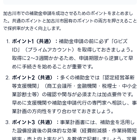
加古川市での補助金申請を成功させるためのポイントをまとめまし
た。共通のポイントと加古川市固有のポイントの両方を押さえること
で採択率が大きく向上します。
ポイント1（共通）：
補助金申請の前に必ず「Gビズ
ID」（プライムアカウント）を取得しておきましょう。
取得に2〜3週間かかるため、申請期限から逆算して早
めに手続きを始めることが重要です。
ポイント2（共通）：
多くの補助金では「認定経営革新
等支援機関」（商工会議所・金融機関・税理士・中小企
業診断士等）の確認や関与が必須または加点要件です。
早めに支援機関や補助金申請代行の専門家へ相談し、事
業計画の方向性をすり合わせておきましょう。
ポイント3（共通）：
事業計画書には、補助金を活用し
た設備投資後の具体的な効果（経費削減額・作業時間短
縮率・売上向上率など）を数値で記載しましょう。定量