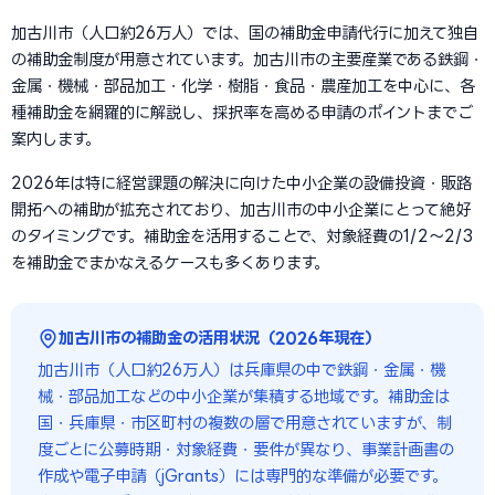
加古川市（人口約26万人）では、国の補助金申請代行に加えて独自
の補助金制度が用意されています。加古川市の主要産業である鉄鋼・
金属・機械・部品加工・化学・樹脂・食品・農産加工を中心に、各
種補助金を網羅的に解説し、採択率を高める申請のポイントまでご
案内します。
2026年は特に経営課題の解決に向けた中小企業の設備投資・販路
開拓への補助が拡充されており、加古川市の中小企業にとって絶好
のタイミングです。補助金を活用することで、対象経費の1/2〜2/3
を補助金でまかなえるケースも多くあります。
加古川市の補助金の活用状況（2026年現在）
加古川市（人口約26万人）は兵庫県の中で鉄鋼・金属・機
械・部品加工などの中小企業が集積する地域です。補助金は
国・兵庫県・市区町村の複数の層で用意されていますが、制
度ごとに公募時期・対象経費・要件が異なり、事業計画書の
作成や電子申請（jGrants）には専門的な準備が必要です。