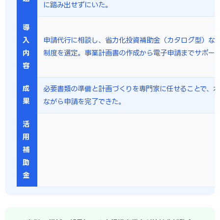
に踏み出せずにいた。
導
入
申請代行に相談し、省力化投資補助金（カタログ型）な
内
制度を選定。事業計画書の作成から電子申請までサポー
容
成
必要書類の準備と計画づくりを専門家に任せることで、
果
ながら申請を完了できた。
活
用
補
助
金