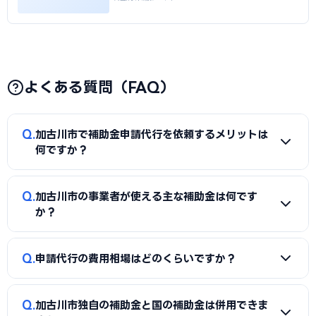
よくある質問（FAQ）
Q
加古川市で補助金申請代行を依頼するメリットは
何ですか？
A
補助金は事業計画書の完成度で採択率が大きく変わりま
Q
加古川市の事業者が使える主な補助金は何です
す。申請代行を使うことで、加点項目を押さえた計画書の作
か？
成、必要書類の整備、申請システム（電子申請）の操作、採
択後の実績報告まで一貫してサポートを受けられます。本業に
A
国の「ものづくり補助金」「IT導入補助金」「小規模事
Q
集中しながら採択の可能性を高められる点が最大のメリット
申請代行の費用相場はどのくらいですか？
業者持続化補助金」「事業再構築補助金」「中小企業省力化
です。
投資補助金」に加え、加古川市独自の補助金・助成金が活用
A
一般的に「着手金（無料〜数万円）＋成功報酬（採択額
できます。詳しくは本記事の「加古川市独自の補助金制度」
Q
加古川市独自の補助金と国の補助金は併用できま
の10〜15%程度）」の体系が多く、完全成功報酬型の事務所