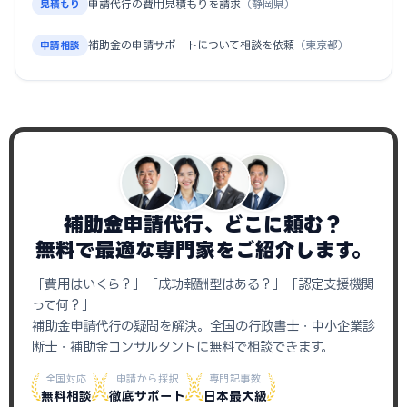
申請代行の費用見積もりを請求
（静岡県）
見積もり
補助金の申請サポートについて相談を依頼
（東京都）
申請相談
補助金申請代行、どこに頼む？
無料で最適な専門家をご紹介します。
「費用はいくら？」「成功報酬型はある？」「認定支援機関
って何？」
補助金申請代行の疑問を解決。全国の行政書士・中小企業診
断士・補助金コンサルタントに無料で相談できます。
全国対応
申請から採択
専門記事数
無料相談
徹底サポート
日本最大級