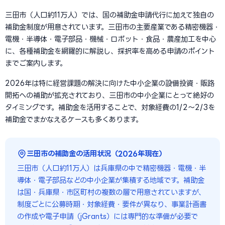
三田市（人口約11万人）では、国の補助金申請代行に加えて独自の
補助金制度が用意されています。三田市の主要産業である精密機器・
電機・半導体・電子部品・機械・ロボット・食品・農産加工を中心
に、各種補助金を網羅的に解説し、採択率を高める申請のポイント
までご案内します。
2026年は特に経営課題の解決に向けた中小企業の設備投資・販路
開拓への補助が拡充されており、三田市の中小企業にとって絶好の
タイミングです。補助金を活用することで、対象経費の1/2〜2/3を
補助金でまかなえるケースも多くあります。
三田市の補助金の活用状況（2026年現在）
三田市（人口約11万人）は兵庫県の中で精密機器・電機・半
導体・電子部品などの中小企業が集積する地域です。補助金
は国・兵庫県・市区町村の複数の層で用意されていますが、
制度ごとに公募時期・対象経費・要件が異なり、事業計画書
の作成や電子申請（jGrants）には専門的な準備が必要で