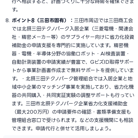
行へ相談すると、計画づくりに十分な時間を確保できま
す。
ポイント8（三田市固有）：
三田市周辺では三田商工会
では北摂三田テクノパーク入居企業（三菱電機・関連会
社・精密メーカー等）のサプライヤー向けに省力化投資
補助金の申請支援を専門的に実施しています。精密機
器・電機・半導体分野の協働ロボット・AI検査装置・
自動計測装置の申請実績が豊富で、GビズID取得サポー
トから事業計画書作成まで無料サポートを提供していま
す。・北摂三田テクノパーク管理組合では入居企業と地
域中小企業のマッチング事業を実施しており、省力化機
器の共同購入・共同実証実験の調整サポートも行ってい
ます。三田市北摂テクノパーク企業省力化支援補助金
（最大200万円）の申請要件の確認・書類準備支援も
管理組合窓口で受けられます。などの支援機関にも相談
できます。申請代行と併せて活用しましょう。