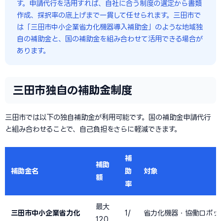
す。申請代行を活用すれば、自社に合う制度の選定から書類
作成、採択率の底上げまで一貫して任せられます。三田市で
は「三田市中小企業省力化機器導入補助金」のような地域独
自の補助金と、国の補助金を組み合わせて活用できる場合が
あります。
三田市独自の補助金制度
三田市では以下の独自補助金が利用可能です。国の補助金申請代行
と組み合わせることで、自己負担をさらに軽減できます。
補
補助
補助金名
助
対象
額
率
最大
三田市中小企業省力化
1/
省力化機器・協働ロボッ
120