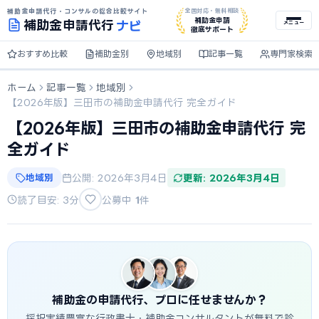
補助金申請代行・コンサルの総合比較サイト
全国対応・無料相談
ナビ
補助金申請
補助金
申請代行
メニュー
徹底サポート
おすすめ比較
補助金別
地域別
記事一覧
専門家検索
ホーム
記事一覧
地域別
【2026年版】三田市の補助金申請代行 完全ガイド
【2026年版】三田市の補助金申請代行 完
全ガイド
地域別
公開: 2026年3月4日
更新: 2026年3月4日
読了目安: 3分
公募中
1
件
補助金の申請代行、プロに任せませんか？
採択実績豊富な行政書士・補助金コンサルタントが無料で診