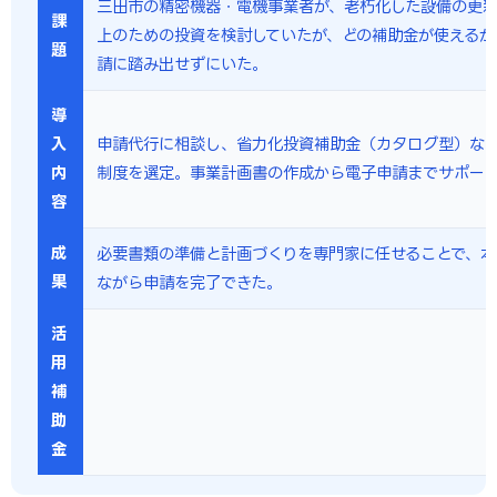
三田市の精密機器・電機事業者が、老朽化した設備の更
課
上のための投資を検討していたが、どの補助金が使えるか
題
請に踏み出せずにいた。
導
入
申請代行に相談し、省力化投資補助金（カタログ型）な
内
制度を選定。事業計画書の作成から電子申請までサポー
容
成
必要書類の準備と計画づくりを専門家に任せることで、本
果
ながら申請を完了できた。
活
用
補
助
金