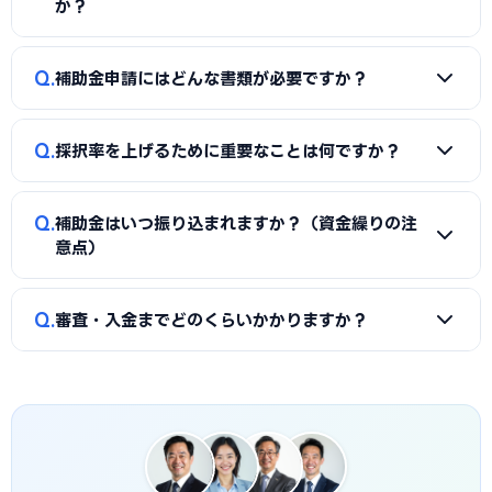
の主要補助金」の各セクションをご覧ください。
か？
もあります。補助金の種類や難易度によって異なるため、契
約前に見積もりと報酬条件を必ず確認しましょう。当サイト
A
同一経費への重複申請はできませんが、対象経費を「設備
Q
では三田市に対応した実績豊富な専門家を無料でご紹介して
補助金申請にはどんな書類が必要ですか？
費（国の補助金）」と「付帯工事費・販促費（県・市の補助
います。
金）」のように分けることで、異なる経費項目について両方
A
一般的に、事業計画書、見積書、決算書（直近2期分）、
を活用できるケースがあります。経費按分の計画は事前に専門
Q
採択率を上げるために重要なことは何ですか？
納税証明書、GビズIDなどが必要です。補助金ごとに加点書
家へ確認することをおすすめします。
類（賃上げ表明・事業継続力強化計画の認定等）も求められ
A
①公募要領の加点項目を漏れなく満たすこと、②課題・解
ます。申請代行ではこれらの書類整備と不備チェックを代行
Q
補助金はいつ振り込まれますか？（資金繰りの注
決策・効果を定量的（数値）で示すこと、③事業の革新性と
し、差し戻しによる遅延を防ぎます。
意点）
実現可能性を論理的に記述すること、の3点が重要です。三田
市の地域特性や自社の強みを盛り込んだ計画書ほど高く評価
A
補助金は原則「後払い（精算払い）」です。採択後にいっ
Q
されます。申請代行はこの作り込みを専門的に支援します。
審査・入金までどのくらいかかりますか？
たん自己資金で支払い、実績報告の審査を経てから入金され
ます。発注は交付決定後に行う必要があり、それ以前の支払
A
公募締切から採択発表まで概ね1〜3か月、その後の交付
いは対象外です。つなぎ資金が必要な場合は、融資との併用
決定・事業実施・実績報告を経て入金されるため、申請から
も検討しましょう。
入金まで半年〜1年程度かかるのが一般的です。三田市独自の
補助金は予算上限に達し次第終了する場合があるため、早め
の相談・申請が有利です。