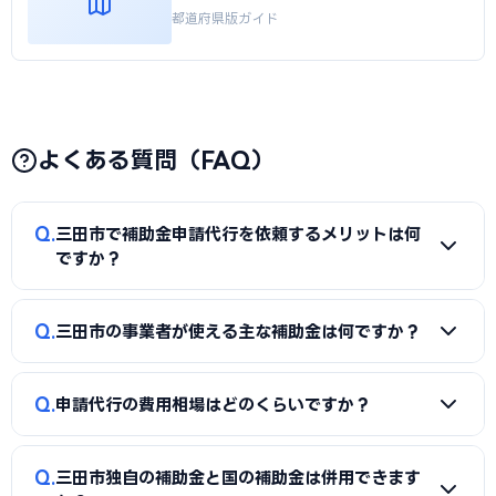
都道府県版ガイド
よくある質問（FAQ）
Q
三田市で補助金申請代行を依頼するメリットは何
ですか？
A
補助金は事業計画書の完成度で採択率が大きく変わりま
Q
三田市の事業者が使える主な補助金は何ですか？
す。申請代行を使うことで、加点項目を押さえた計画書の作
成、必要書類の整備、申請システム（電子申請）の操作、採
A
国の「ものづくり補助金」「IT導入補助金」「小規模事
択後の実績報告まで一貫してサポートを受けられます。本業に
Q
申請代行の費用相場はどのくらいですか？
業者持続化補助金」「事業再構築補助金」「中小企業省力化
集中しながら採択の可能性を高められる点が最大のメリット
投資補助金」に加え、三田市独自の補助金・助成金が活用で
です。
A
一般的に「着手金（無料〜数万円）＋成功報酬（採択額
きます。詳しくは本記事の「三田市独自の補助金制度」「国
Q
三田市独自の補助金と国の補助金は併用できます
の10〜15%程度）」の体系が多く、完全成功報酬型の事務所