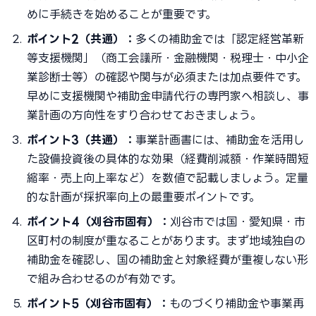
めに手続きを始めることが重要です。
ポイント2（共通）：
多くの補助金では「認定経営革新
等支援機関」（商工会議所・金融機関・税理士・中小企
業診断士等）の確認や関与が必須または加点要件です。
早めに支援機関や補助金申請代行の専門家へ相談し、事
業計画の方向性をすり合わせておきましょう。
ポイント3（共通）：
事業計画書には、補助金を活用し
た設備投資後の具体的な効果（経費削減額・作業時間短
縮率・売上向上率など）を数値で記載しましょう。定量
的な計画が採択率向上の最重要ポイントです。
ポイント4（刈谷市固有）：
刈谷市では国・愛知県・市
区町村の制度が重なることがあります。まず地域独自の
補助金を確認し、国の補助金と対象経費が重複しない形
で組み合わせるのが有効です。
ポイント5（刈谷市固有）：
ものづくり補助金や事業再