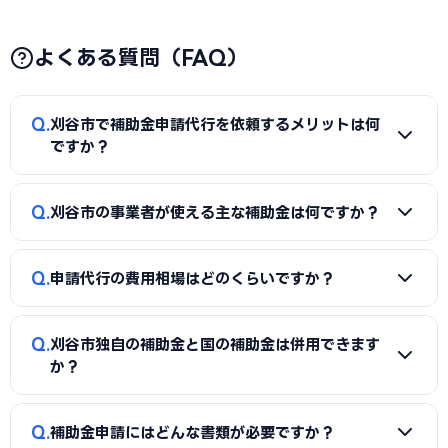
よくある質問（FAQ）
Q
刈谷市で補助金申請代行を依頼するメリットは何
ですか？
A
補助金は事業計画書の完成度で採択率が大きく変わりま
Q
刈谷市の事業者が使える主な補助金は何ですか？
す。申請代行を使うことで、加点項目を押さえた計画書の作
成、必要書類の整備、申請システム（電子申請）の操作、採
A
国の「ものづくり補助金」「IT導入補助金」「小規模事
択後の実績報告まで一貫してサポートを受けられます。本業に
Q
申請代行の費用相場はどのくらいですか？
業者持続化補助金」「事業再構築補助金」「中小企業省力化
集中しながら採択の可能性を高められる点が最大のメリット
投資補助金」に加え、刈谷市独自の補助金・助成金が活用で
です。
A
一般的に「着手金（無料〜数万円）＋成功報酬（採択額
きます。詳しくは本記事の「刈谷市独自の補助金制度」「国
Q
刈谷市独自の補助金と国の補助金は併用できます
の10〜15%程度）」の体系が多く、完全成功報酬型の事務所
の主要補助金」の各セクションをご覧ください。
か？
もあります。補助金の種類や難易度によって異なるため、契
約前に見積もりと報酬条件を必ず確認しましょう。当サイト
A
同一経費への重複申請はできませんが、対象経費を「設備
Q
では刈谷市に対応した実績豊富な専門家を無料でご紹介して
補助金申請にはどんな書類が必要ですか？
費（国の補助金）」と「付帯工事費・販促費（県・市の補助