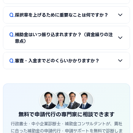
います。
金）」のように分けることで、異なる経費項目について両方
A
一般的に、事業計画書、見積書、決算書（直近2期分）、
を活用できるケースがあります。経費按分の計画は事前に専門
Q
採択率を上げるために重要なことは何ですか？
納税証明書、GビズIDなどが必要です。補助金ごとに加点書
家へ確認することをおすすめします。
類（賃上げ表明・事業継続力強化計画の認定等）も求められ
A
①公募要領の加点項目を漏れなく満たすこと、②課題・解
ます。申請代行ではこれらの書類整備と不備チェックを代行
Q
補助金はいつ振り込まれますか？（資金繰りの注
決策・効果を定量的（数値）で示すこと、③事業の革新性と
し、差し戻しによる遅延を防ぎます。
意点）
実現可能性を論理的に記述すること、の3点が重要です。刈谷
市の地域特性や自社の強みを盛り込んだ計画書ほど高く評価
A
補助金は原則「後払い（精算払い）」です。採択後にいっ
Q
されます。申請代行はこの作り込みを専門的に支援します。
審査・入金までどのくらいかかりますか？
たん自己資金で支払い、実績報告の審査を経てから入金され
ます。発注は交付決定後に行う必要があり、それ以前の支払
A
公募締切から採択発表まで概ね1〜3か月、その後の交付
いは対象外です。つなぎ資金が必要な場合は、融資との併用
決定・事業実施・実績報告を経て入金されるため、申請から
も検討しましょう。
入金まで半年〜1年程度かかるのが一般的です。刈谷市独自の
補助金は予算上限に達し次第終了する場合があるため、早め
の相談・申請が有利です。
無料で申請代行の専門家に相談できます
行政書士・中小企業診断士・補助金コンサルタントが、貴社
に合った補助金の申請代行・申請サポートを無料で診断しま