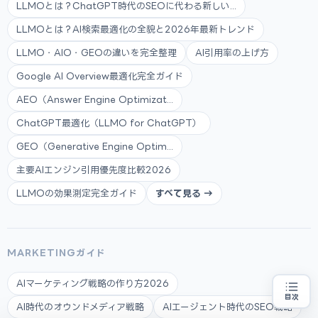
LLMOとは？ChatGPT時代のSEOに代わる新しい...
LLMOとは？AI検索最適化の全貌と2026年最新トレンド
LLMO・AIO・GEOの違いを完全整理
AI引用率の上げ方
Google AI Overview最適化完全ガイド
AEO（Answer Engine Optimizat...
ChatGPT最適化（LLMO for ChatGPT）
GEO（Generative Engine Optim...
主要AIエンジン引用優先度比較2026
LLMOの効果測定完全ガイド
すべて見る →
MARKETINGガイド
AIマーケティング戦略の作り方2026
目次
AI時代のオウンドメディア戦略
AIエージェント時代のSEO戦略
補助金の申請代行をお探しの方
地域・業種から選べる
専門家に無料相談する
お近くの専門家を探す