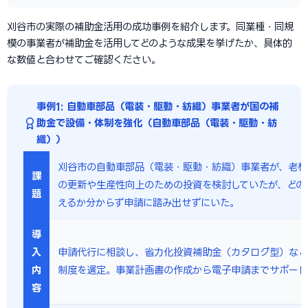
刈谷市の実際の補助金活用の成功事例を紹介します。同業種・同規
模の事業者が補助金を活用してどのような成果を挙げたか、具体的
な数値と合わせてご確認ください。
事例1: 自動車部品（電装・駆動・紡織）事業者が国の補
助金で設備・体制を強化（自動車部品（電装・駆動・紡
織））
刈谷市の自動車部品（電装・駆動・紡織）事業者が、老朽
課
の更新や生産性向上のための投資を検討していたが、どの
題
えるか分からず申請に踏み出せずにいた。
導
入
申請代行に相談し、省力化投資補助金（カタログ型）など
内
制度を選定。事業計画書の作成から電子申請までサポート
容