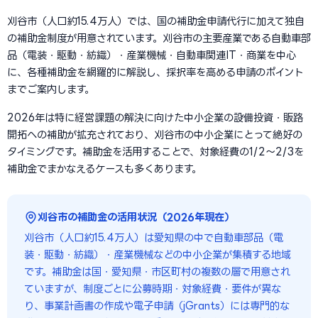
刈谷市（人口約15.4万人）では、国の補助金申請代行に加えて独自
の補助金制度が用意されています。刈谷市の主要産業である自動車部
品（電装・駆動・紡織）・産業機械・自動車関連IT・商業を中心
に、各種補助金を網羅的に解説し、採択率を高める申請のポイント
までご案内します。
2026年は特に経営課題の解決に向けた中小企業の設備投資・販路
開拓への補助が拡充されており、刈谷市の中小企業にとって絶好の
タイミングです。補助金を活用することで、対象経費の1/2〜2/3を
補助金でまかなえるケースも多くあります。
刈谷市の補助金の活用状況（2026年現在）
刈谷市（人口約15.4万人）は愛知県の中で自動車部品（電
装・駆動・紡織）・産業機械などの中小企業が集積する地域
です。補助金は国・愛知県・市区町村の複数の層で用意され
ていますが、制度ごとに公募時期・対象経費・要件が異な
り、事業計画書の作成や電子申請（jGrants）には専門的な