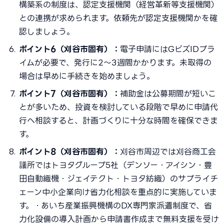
構築系の制度は、認定支援機関（経営革新等支援機関）
との連携が求められます。依頼先が認定支援機関かを確
認しましょう。
ポイント6（刈谷市固有）：
電子申請にはGビズIDプラ
イムが必要で、発行に2〜3週間かかります。未取得の
場合は早めに手続きを始めましょう。
ポイント7（刈谷市固有）：
補助金は公募期間が短いこ
とが多いため、投資を検討している段階で早めに申請代
行へ相談すると、計画づくりに十分な時間を確保できま
す。
ポイント8（刈谷市固有）：
刈谷市周辺では刈谷商工会
議所ではトヨタグループ5社（デンソー・アイシン・豊
田自動織機・ジェイテクト・トヨタ紡織）のサプライチ
ェーン中小企業向け省力化相談を重点的に実施していま
す。・あいち産業振興機構のDX専門家派遣制度で、省
力化設備の導入計画から申請書作成まで無料支援を受け