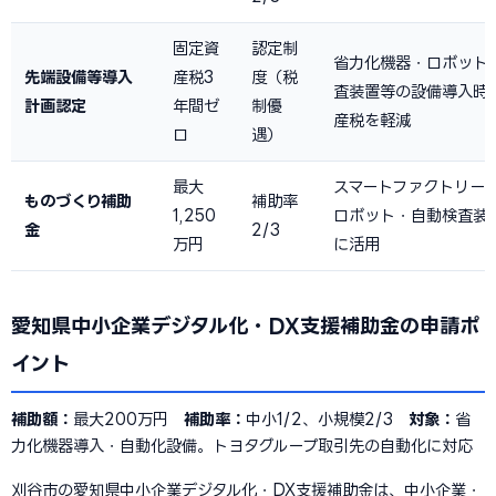
固定資
認定制
省力化機器・ロボット
先端設備等導入
産税3
度（税
査装置等の設備導入時
計画認定
年間ゼ
制優
産税を軽減
ロ
遇）
最大
スマートファクトリー
ものづくり補助
補助率
1,250
ロボット・自動検査装
金
2/3
万円
に活用
愛知県中小企業デジタル化・DX支援補助金の申請ポ
イント
補助額：
最大200万円
補助率：
中小1/2、小規模2/3
対象：
省
力化機器導入・自動化設備。トヨタグループ取引先の自動化に対応
刈谷市の愛知県中小企業デジタル化・DX支援補助金は、中小企業・