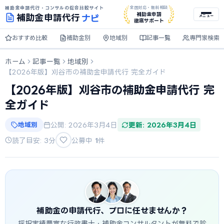
補助金申請代行・コンサルの総合比較サイト
全国対応・無料相談
ナビ
補助金申請
補助金
申請代行
メニュー
徹底サポート
おすすめ比較
補助金別
地域別
記事一覧
専門家検索
ホーム
記事一覧
地域別
【2026年版】刈谷市の補助金申請代行 完全ガイド
【2026年版】刈谷市の補助金申請代行 完
全ガイド
地域別
公開: 2026年3月4日
更新: 2026年3月4日
読了目安: 3分
公募中
1
件
補助金の申請代行、プロに任せませんか？
採択実績豊富な行政書士・補助金コンサルタントが無料で診