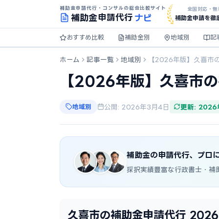
補助金申請代行・コンサルの総合比較サイト
全国対応・無
ナビ
補助金
申請代行
補助金申請を徹
おすすめ比較
補助金別
地域別
記
ホーム
記事一覧
地域別
【2026年版】久喜市
【2026年版】久喜市
地域別
公開: 2026年3月4日
更新: 202
補助金の申請代行、プロ
採択実績豊富な行政書士・補
久喜市の補助金申請代行 202