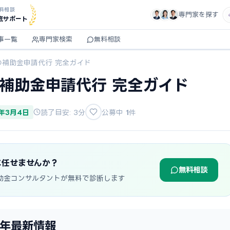
料相談
専門家を探す
底サポート
事一覧
専門家検索
無料相談
の補助金申請代行 完全ガイド
の補助金申請代行 完全ガイド
6年3月4日
読了目安: 3分
公募中
1
件
に任せませんか？
無料相談
助金コンサルタントが無料で診断します
6年最新情報