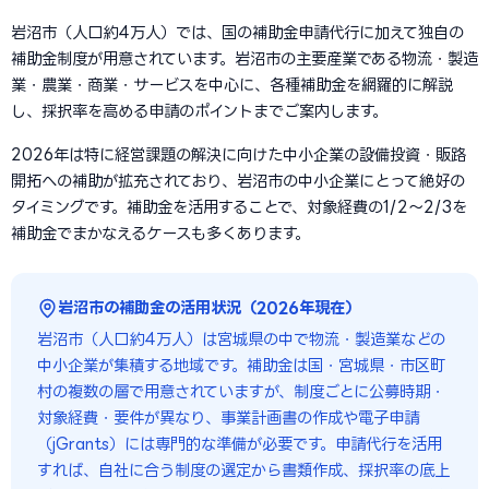
岩沼市（人口約4万人）では、国の補助金申請代行に加えて独自の
補助金制度が用意されています。岩沼市の主要産業である物流・製造
業・農業・商業・サービスを中心に、各種補助金を網羅的に解説
し、採択率を高める申請のポイントまでご案内します。
2026年は特に経営課題の解決に向けた中小企業の設備投資・販路
開拓への補助が拡充されており、岩沼市の中小企業にとって絶好の
タイミングです。補助金を活用することで、対象経費の1/2〜2/3を
補助金でまかなえるケースも多くあります。
岩沼市の補助金の活用状況（2026年現在）
岩沼市（人口約4万人）は宮城県の中で物流・製造業などの
中小企業が集積する地域です。補助金は国・宮城県・市区町
村の複数の層で用意されていますが、制度ごとに公募時期・
対象経費・要件が異なり、事業計画書の作成や電子申請
（jGrants）には専門的な準備が必要です。申請代行を活用
すれば、自社に合う制度の選定から書類作成、採択率の底上