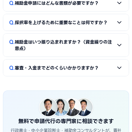
A
同一経費への重複申請はできませんが、対象経費を「設備
Q
では岩沼市に対応した実績豊富な専門家を無料でご紹介して
補助金申請にはどんな書類が必要ですか？
費（国の補助金）」と「付帯工事費・販促費（県・市の補助
います。
金）」のように分けることで、異なる経費項目について両方
A
一般的に、事業計画書、見積書、決算書（直近2期分）、
を活用できるケースがあります。経費按分の計画は事前に専門
Q
採択率を上げるために重要なことは何ですか？
納税証明書、GビズIDなどが必要です。補助金ごとに加点書
家へ確認することをおすすめします。
類（賃上げ表明・事業継続力強化計画の認定等）も求められ
A
①公募要領の加点項目を漏れなく満たすこと、②課題・解
ます。申請代行ではこれらの書類整備と不備チェックを代行
Q
補助金はいつ振り込まれますか？（資金繰りの注
決策・効果を定量的（数値）で示すこと、③事業の革新性と
し、差し戻しによる遅延を防ぎます。
意点）
実現可能性を論理的に記述すること、の3点が重要です。岩沼
市の地域特性や自社の強みを盛り込んだ計画書ほど高く評価
A
補助金は原則「後払い（精算払い）」です。採択後にいっ
Q
されます。申請代行はこの作り込みを専門的に支援します。
審査・入金までどのくらいかかりますか？
たん自己資金で支払い、実績報告の審査を経てから入金され
ます。発注は交付決定後に行う必要があり、それ以前の支払
A
公募締切から採択発表まで概ね1〜3か月、その後の交付
いは対象外です。つなぎ資金が必要な場合は、融資との併用
決定・事業実施・実績報告を経て入金されるため、申請から
も検討しましょう。
入金まで半年〜1年程度かかるのが一般的です。岩沼市独自の
補助金は予算上限に達し次第終了する場合があるため、早め
の相談・申請が有利です。
無料で申請代行の専門家に相談できます
行政書士・中小企業診断士・補助金コンサルタントが、貴社