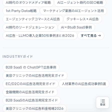
AI時代のオウンドメディア戦略
AIエージェント時代のSEO戦略
1st Party Data戦略
マーケティング業務のAIエージェント活用
エージェンティックコマースとAI広告
クッキーレス×AI広告
AI時代のリードジェネレーション
AI×BtoB SaaS事例
AI広告・LLMO導入企業50社事例まとめ2026
すべて見る →
INDUSTRYガイド
B2B SaaS の ChatGPT広告事例
美容クリニックのAI広告活用完全ガイド
EC/D2CのAI広告活用完全ガイド
人材業界のAI広告成功事例5選
金融機関のAI広告活用完全ガイド
B2B SaaSのAI広告活用完全ガイド
目次
美容クリニックのAI広告料金相場2026
補助金の申請代行をお探しの方
地域・業種から選べる
専門家に無料相談する
お近くの専門家を探す