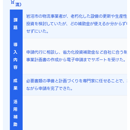
流）
岩沼市の物流事業者が、老朽化した設備の更新や生産性
課
投資を検討していたが、どの補助金が使えるか分からず
題
せずにいた。
導
入
申請代行に相談し、省力化投資補助金など自社に合う制
内
事業計画書の作成から電子申請までサポートを受けた。
容
成
必要書類の準備と計画づくりを専門家に任せることで、
果
ながら申請を完了できた。
活
用
補
助