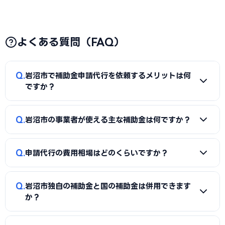
よくある質問（FAQ）
Q
岩沼市で補助金申請代行を依頼するメリットは何
ですか？
A
補助金は事業計画書の完成度で採択率が大きく変わりま
Q
岩沼市の事業者が使える主な補助金は何ですか？
す。申請代行を使うことで、加点項目を押さえた計画書の作
成、必要書類の整備、申請システム（電子申請）の操作、採
A
国の「ものづくり補助金」「IT導入補助金」「小規模事
択後の実績報告まで一貫してサポートを受けられます。本業に
Q
申請代行の費用相場はどのくらいですか？
業者持続化補助金」「事業再構築補助金」「中小企業省力化
集中しながら採択の可能性を高められる点が最大のメリット
投資補助金」に加え、岩沼市独自の補助金・助成金が活用で
です。
A
一般的に「着手金（無料〜数万円）＋成功報酬（採択額
きます。詳しくは本記事の「岩沼市独自の補助金制度」「国
Q
岩沼市独自の補助金と国の補助金は併用できます
の10〜15%程度）」の体系が多く、完全成功報酬型の事務所
の主要補助金」の各セクションをご覧ください。
か？
もあります。補助金の種類や難易度によって異なるため、契
約前に見積もりと報酬条件を必ず確認しましょう。当サイト