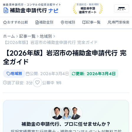
補助金申請代行・コンサルの総合比較サイト
全国対応・無料相談
ナビ
補助金申請
補助金
申請代行
メニュー
徹底サポート
おすすめ比較
補助金別
地域別
記事一覧
専門家検索
ホーム
記事一覧
地域別
【2026年版】岩沼市の補助金申請代行 完全ガイド
【2026年版】岩沼市の補助金申請代行 完
全ガイド
地域別
公開: 2026年3月4日
更新: 2026年3月4日
読了目安: 3分
公募中
1
件
補助金の申請代行、プロに任せませんか？
採択実績豊富な行政書士・補助金コンサルタントが無料で診