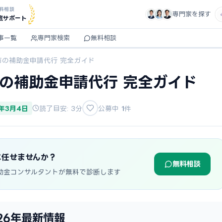
料相談
専門家を探す
底サポート
事一覧
専門家検索
無料相談
市の補助金申請代行 完全ガイド
市の補助金申請代行 完全ガイド
6年3月4日
読了目安: 3分
公募中
1
件
に任せませんか？
無料相談
助金コンサルタントが無料で診断します
26年最新情報