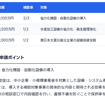
助額
補助率
対象
大100万円
2/3
省力化機器・自動化設備の導入
大200万円
1/2
水産加工設備の省力化・衛生管理強化
大300万円
1/2
東日本大震災被災企業の設備投資全般
申請ポイント
：
省力化機器・自動化設備の導入
助金は、中小企業・小規模事業者を対象とした設備・システム
ては、導入する補助対象事業の具体的な内容と期待される効果
市の相談窓口で内容確認を行い、書類不備を防ぐことで採択率