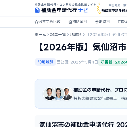
補助金申請代行・コンサルの総合比較サイト
全国対応・無
ナビ
補助金
申請代行
補助金申請を徹
おすすめ比較
補助金別
地域別
記
ホーム
記事一覧
地域別
【2026年版】気仙沼
【2026年版】気仙沼
地域別
公開: 2026年3月4日
更新: 202
補助金の申請代行、プロ
採択実績豊富な行政書士・補
気仙沼市の補助金申請代行 20