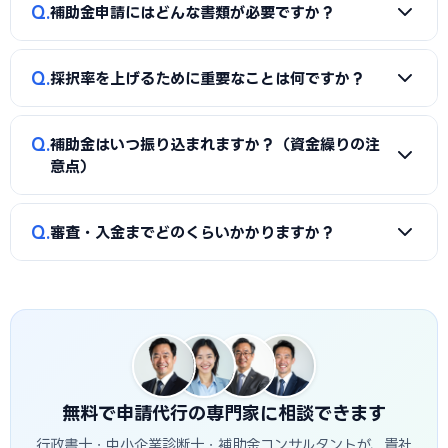
A
同一経費への重複申請はできませんが、対象経費を「設備
Q
では和泉市に対応した実績豊富な専門家を無料でご紹介して
補助金申請にはどんな書類が必要ですか？
費（国の補助金）」と「付帯工事費・販促費（県・市の補助
います。
金）」のように分けることで、異なる経費項目について両方
A
一般的に、事業計画書、見積書、決算書（直近2期分）、
を活用できるケースがあります。経費按分の計画は事前に専門
Q
採択率を上げるために重要なことは何ですか？
納税証明書、GビズIDなどが必要です。補助金ごとに加点書
家へ確認することをおすすめします。
類（賃上げ表明・事業継続力強化計画の認定等）も求められ
A
①公募要領の加点項目を漏れなく満たすこと、②課題・解
ます。申請代行ではこれらの書類整備と不備チェックを代行
Q
補助金はいつ振り込まれますか？（資金繰りの注
決策・効果を定量的（数値）で示すこと、③事業の革新性と
し、差し戻しによる遅延を防ぎます。
意点）
実現可能性を論理的に記述すること、の3点が重要です。和泉
市の地域特性や自社の強みを盛り込んだ計画書ほど高く評価
A
補助金は原則「後払い（精算払い）」です。採択後にいっ
Q
されます。申請代行はこの作り込みを専門的に支援します。
審査・入金までどのくらいかかりますか？
たん自己資金で支払い、実績報告の審査を経てから入金され
ます。発注は交付決定後に行う必要があり、それ以前の支払
A
公募締切から採択発表まで概ね1〜3か月、その後の交付
いは対象外です。つなぎ資金が必要な場合は、融資との併用
決定・事業実施・実績報告を経て入金されるため、申請から
も検討しましょう。
入金まで半年〜1年程度かかるのが一般的です。和泉市独自の
補助金は予算上限に達し次第終了する場合があるため、早め
の相談・申請が有利です。
無料で申請代行の専門家に相談できます
行政書士・中小企業診断士・補助金コンサルタントが、貴社