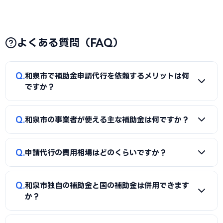
よくある質問（FAQ）
Q
和泉市で補助金申請代行を依頼するメリットは何
ですか？
A
補助金は事業計画書の完成度で採択率が大きく変わりま
Q
和泉市の事業者が使える主な補助金は何ですか？
す。申請代行を使うことで、加点項目を押さえた計画書の作
成、必要書類の整備、申請システム（電子申請）の操作、採
A
国の「ものづくり補助金」「IT導入補助金」「小規模事
択後の実績報告まで一貫してサポートを受けられます。本業に
Q
申請代行の費用相場はどのくらいですか？
業者持続化補助金」「事業再構築補助金」「中小企業省力化
集中しながら採択の可能性を高められる点が最大のメリット
投資補助金」に加え、和泉市独自の補助金・助成金が活用で
です。
A
一般的に「着手金（無料〜数万円）＋成功報酬（採択額
きます。詳しくは本記事の「和泉市独自の補助金制度」「国
Q
和泉市独自の補助金と国の補助金は併用できます
の10〜15%程度）」の体系が多く、完全成功報酬型の事務所
の主要補助金」の各セクションをご覧ください。
か？
もあります。補助金の種類や難易度によって異なるため、契
約前に見積もりと報酬条件を必ず確認しましょう。当サイト