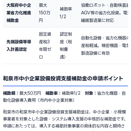
大阪府中小企
最大
協働ロボット・自動検査装
補助率
業省力化推進
150万
AGV等の省力化投資。電
1/2
補助金
円
繊維製造業に対応
固定資
認定制
自動化設備・省力化機器の
先端設備等導
産税3
度（税
産税軽減。精密機器・電気
入計画認定
年間ゼ
制優
製造設備に有効
ロ
遇）
和泉市中小企業設備投資支援補助金の申請ポイント
補助額：
最大50万円
補助率：
補助率1/2
対象：
省力化機器・自
動化設備導入費用（市内中小企業対象）
和泉市の和泉市中小企業設備投資支援補助金は、中小企業・小規模
事業者を対象とした設備・システム導入支援の中核的な補助金です。
申請にあたっては、導入する補助対象事業の具体的な内容と期待さ