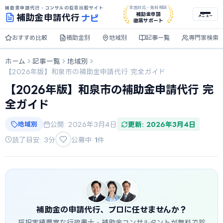
補助金申請代行・コンサルの総合比較サイト
全国対応・無料相談
ナビ
補助金申請
補助金
申請代行
メニュー
徹底サポート
おすすめ比較
補助金別
地域別
記事一覧
専門家検索
ホーム
記事一覧
地域別
【2026年版】和泉市の補助金申請代行 完全ガイド
【2026年版】和泉市の補助金申請代行 完
全ガイド
地域別
公開: 2026年3月4日
更新: 2026年3月4日
読了目安: 3分
公募中
1
件
補助金の申請代行、プロに任せませんか？
採択実績豊富な行政書士・補助金コンサルタントが無料で診