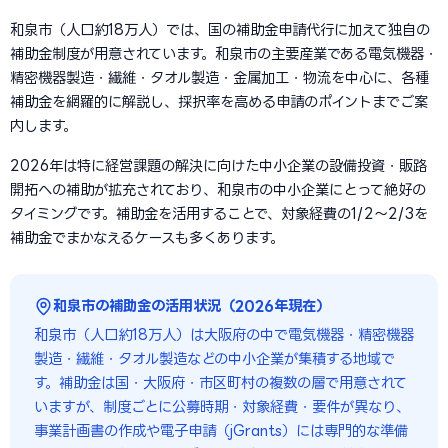
和泉市（人口約18万人）では、国の補助金申請代行に加えて独自の
補助金制度が用意されています。和泉市の主要産業である電気機器・
精密機器製造・繊維・タオル製造・金属加工・物流を中心に、各種
補助金を網羅的に解説し、採択率を高める申請のポイントまでご案
内します。
2026年は特に経営課題の解決に向けた中小企業の設備投資・販路
開拓への補助が拡充されており、和泉市の中小企業にとって絶好の
タイミングです。補助金を活用することで、対象経費の1/2〜2/3を
補助金でまかなえるケースも多くあります。
和泉市の補助金の活用状況（2026年現在）
和泉市（人口約18万人）は大阪府の中で電気機器・精密機器
製造・繊維・タオル製造などの中小企業が集積する地域で
す。補助金は国・大阪府・市区町村の複数の層で用意されて
いますが、制度ごとに公募時期・対象経費・要件が異なり、
事業計画書の作成や電子申請（jGrants）には専門的な準備